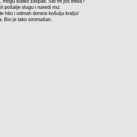
, mogu slatko zaspati. Što mi još treba?
h pošalje slugu i naredi mu:
 htio i odmah donesi košulju kralju!
. Bio je tako siromašan.