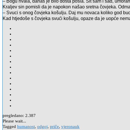
– Bogu hvala, danas je bilo dosta posla. Sit sam i sad, umoran
Kraljev sin pomisli da je napokon našao sretna čovjeka. Odma
– Svuci s onog čovjeka košulju. Daj mu novaca koliko god bude
Kad htjedoše s čovjeka svući košulju, opaze da je uopće nema
pregledano:
2.387
Please wait...
Tagged
humanost
,
odgoj
,
priče
,
vjeronauk