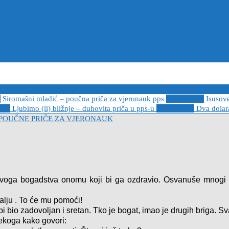
6
Siromašni mladić – poučna priča za vjeronauk pps
2021-05-02
Isusov
-14
Ljubimo (li) bližnje – duhovita priča u pps-u
2020-12-13
Dva dolara
POUČNE PRIČE ZA VJERONAUK
u svoga bogadstva onomu koji bi ga ozdravio. Osvanuše mnogi
ralju . To će mu pomoći!
ko bi bio zadovoljan i sretan. Tko je bogat, imao je drugih briga. S
nekoga kako govori: