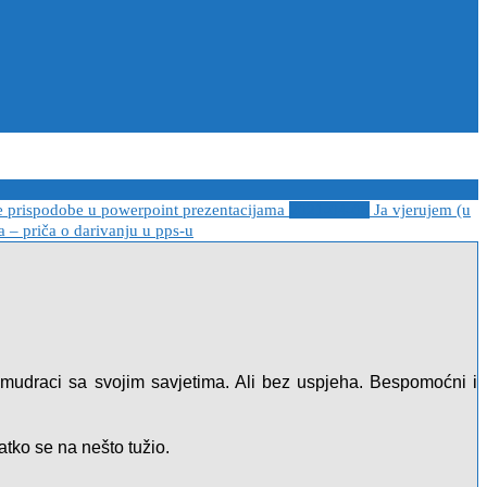
e prispodobe u powerpoint prezentacijama
2021-04-08
Ja vjerujem (u
 – priča o darivanju u pps-u
 mudraci sa svojim savjetima. Ali bez uspjeha. Bespomoćni i
vatko se na nešto tužio.