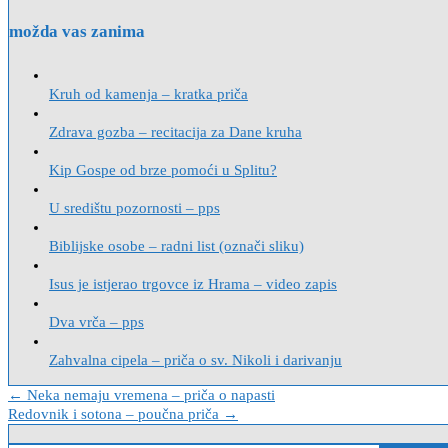
možda vas zanima
Kruh od kamenja – kratka priča
Zdrava gozba – recitacija za Dane kruha
Kip Gospe od brze pomoći u Splitu?
U središtu pozornosti – pps
Biblijske osobe – radni list (označi sliku)
Isus je istjerao trgovce iz Hrama – video zapis
Dva vrča – pps
Zahvalna cipela – priča o sv. Nikoli i darivanju
Navigacija
← Neka nemaju vremena – priča o napasti
Redovnik i sotona – poučna priča →
objava