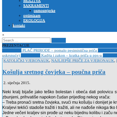
MOLITVA
SAKRAMENTI
osmosmjerke
optimizam
EKOLOGIJA
kontakt
×
Search
for:
PREZENTACIJE
2023-04-19
PLAČ PRIRODE – pomalo pesimistična priča
2022-10-2
uskrsnuće)
2020-12-14
Kadija i zakon – kratka priča u pps-u
2020-12
Posted
KATOLIČKI VJERONAUK
,
NAJLJEPŠE PRIČE ZA VJERONAUK
,
in
Košulja sretnog čovjeka – poučna priča
2. siječnja 2015.
Neki kralj bijaše jako teško bolestan i obeća dati polovic
zbunjeni, prihvatiše napokon čudan prijedlog nekog vrača:
– Treba pronaći sretna čovjeka, svući mu košulju i donijet je k
Kraljevi teklići stadoše tražiti i tražiti, ali ne nađoše nikoga t
Jedne večeri kraljev sin prođe uz neku bijednu kolibu i začu 