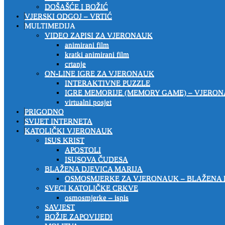
DOŠAŠĆE I BOŽIĆ
VJERSKI ODGOJ – VRTIĆ
MULTIMEDIJA
VIDEO ZAPISI ZA VJERONAUK
animirani film
kratki animirani film
crtanje
ON-LINE IGRE ZA VJERONAUK
INTERAKTIVNE PUZZLE
IGRE MEMORIJE (MEMORY GAME) – VJERO
virtualni posjet
PRIGODNO
SVIJET INTERNETA
KATOLIČKI VJERONAUK
ISUS KRIST
APOSTOLI
ISUSOVA ČUDESA
BLAŽENA DJEVICA MARIJA
OSMOSMJERKE ZA VJERONAUK – BLAŽENA 
SVECI KATOLIČKE CRKVE
osmosmjerke – ispis
SAVJEST
BOŽJE ZAPOVIJEDI