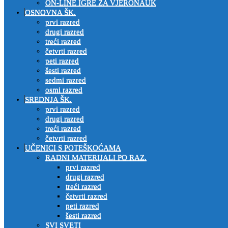
ON-LINE IGRE ZA VJERONAUK
OSNOVNA ŠK.
prvi razred
drugi razred
treći razred
četvrti razred
peti razred
šesti razred
sedmi razred
osmi razred
SREDNJA ŠK.
prvi razred
drugi razred
treći razred
četvrti razred
UČENICI S POTEŠKOĆAMA
RADNI MATERIJALI PO RAZ.
prvi razred
drugi razred
treći razred
četvrti razred
peti razred
šesti razred
SVI SVETI