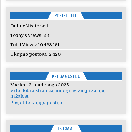
POSJETITELJI
Online Visitors:
1
Today's Views:
23
Total Views:
10.463.161
Ukupno postova:
2.420
KNJIGA GOSTIJU
Anica
/
7. veljače 2024.
Poštovanje, draga kolegice! Hvala Vam na
nesebičnom radu i promoviranju...
Posjetite knjigu gostiju
TKO SAM…