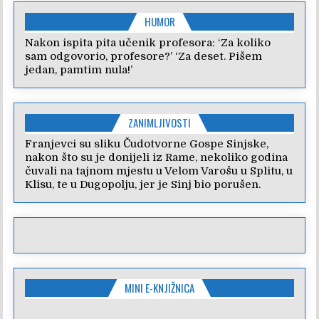
HUMOR
Nakon ispita pita učenik profesora: ‘Za koliko
sam odgovorio, profesore?’ ‘Za deset. Pišem
jedan, pamtim nula!’
ZANIMLJIVOSTI
Franjevci su sliku Čudotvorne Gospe Sinjske,
nakon što su je donijeli iz Rame, nekoliko godina
čuvali na tajnom mjestu u Velom Varošu u Splitu, u
Klisu, te u Dugopolju, jer je Sinj bio porušen.
MINI E-KNJIŽNICA