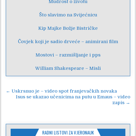
Mudrost o životu
Što slavimo na Svijećnicu
Kip Majke Božje Bistričke
Čovjek koji je sadio drveće – animirani film
Mostovi – razmišljanje i pps
William Shakespeare – Misli
Navigacija
← Uskrsnuo je – video spot franjevačkih novaka
Isus se ukazao učenicima na putu u Emaus – video
objava
zapis →
RADNI LISTOVI ZA VJERONAUK