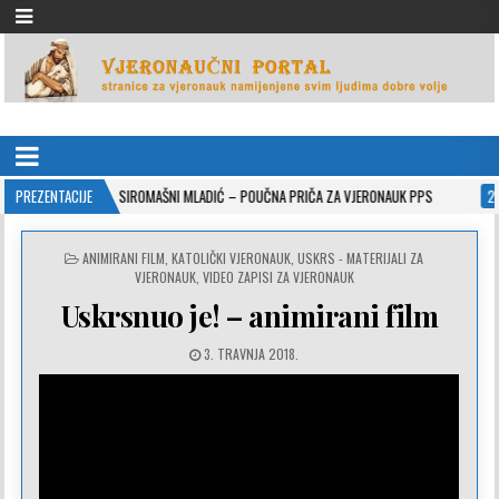
VJERONAUČNI PORTAL
stranice za vjeronauk namjenjene svim ljudima dobre volje
-26
PREZENTACIJE
SIROMAŠNI MLADIĆ – POUČNA PRIČA ZA VJERONAUK PPS
2021-05-02
POSTED
ANIMIRANI FILM
,
KATOLIČKI VJERONAUK
,
USKRS - MATERIJALI ZA
IN
VJERONAUK
,
VIDEO ZAPISI ZA VJERONAUK
Uskrsnuo je! – animirani film
3. TRAVNJA 2018.