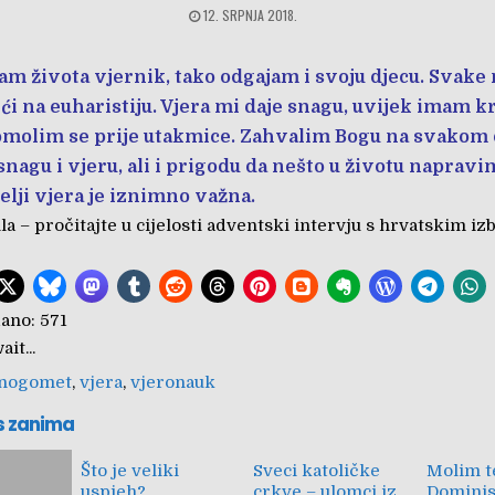
12. SRPNJA 2018.
sam života vjernik, tako odgajam i svoju djecu. Svake 
ići na euharistiju. Vjera mi daje snagu, uvijek imam k
omolim se prije utakmice. Zahvalim Bogu na svakom 
snagu i vjeru, ali i prigodu da nešto u životu napravi
elji vjera je iznimno važna.
la – pročitajte u cijelosti adventski intervju s hrvatskim i
ano:
571
it...
nogomet
,
vjera
,
vjeronauk
s zanima
Što je veliki
Sveci katoličke
Molim t
uspjeh?
crkve – ulomci iz
Domini