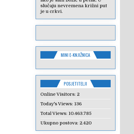
ako je sam Božić u petak. U
slučaju nevremena križni put
je u crkvi.
MINI E-KNJIŽNICA
POSJETITELJI
Online Visitors:
2
Today's Views:
136
Total Views:
10.463.785
Ukupno postova:
2.420