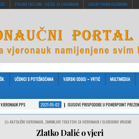
EŽBE
POGODI TKO SAM…-VJEŽBE ZA VJERONAUK
LJUBAV PREMA BLIŽNJEMU
ŠK.
UČENICI S POTEŠKOĆAMA
VJERSKI ODGOJ – VRTIĆ
MULTIMEDIJA
 PPS
2021-05-02
ISUSOVE PRISPODOBE U POWERPOINT PREZENTACIJAMA
POSTED
KATOLIČKI VJERONAUK
,
ZANIMLJIVI TEKSTOVI ZA VJERONAUK I SLOBODNO VRIJEME
IN
Zlatko Dalić o vjeri