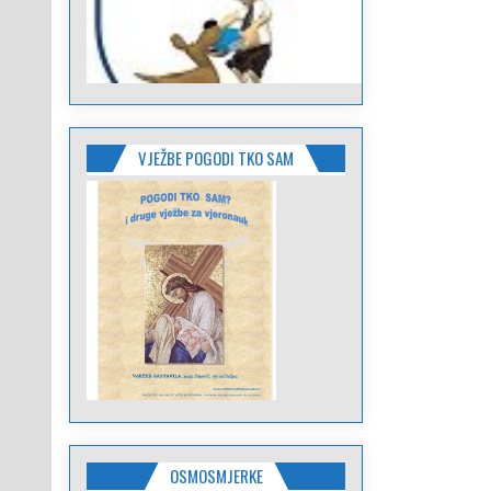
VJEŽBE POGODI TKO SAM
OSMOSMJERKE