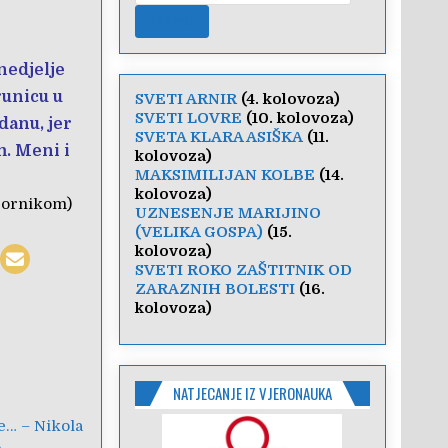
nedjelje
runicu u
SVETI ARNIR
(4. kolovoza)
SVETI LOVRE
(10. kolovoza)
danu, jer
SVETA KLARA ASIŠKA
(11.
m. Meni i
kolovoza)
MAKSIMILIJAN KOLBE
(14.
kolovoza)
zbornikom)
UZNESENJE MARIJINO
(VELIKA GOSPA)
(15.
kolovoza)
SVETI ROKO ZAŠTITNIK OD
ZARAZNIH BOLESTI
(16.
kolovoza)
NATJECANJE IZ VJERONAUKA
e… – Nikola
s