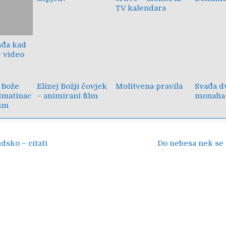
TV kalendara
ađa kad
 video
 Bože
Elizej Božji čovjek
Molitvena pravila
Svađa d
lmatinac
– animirani film
monaha
nim
ija
dsko – citati
Do nebesa nek se