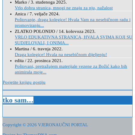
Marko
/
3. studenoga 2025.
Vrlo dobra stranica, mnogi ne znaju za nju, nažalost
Anica
/
7. veljače 2024.
Poštovanje, draga kolegice! Hvala Vam na nesebičnom radu i
promoviranju...
ZLATKO POLONIJO
/
14. kolovoza 2023.
VRLO EDUKATIVNA STRANICA, HVALA SVIMA KOJI SU
SUDJELOVALI, I ONIMA...
Martina
/
6. travnja 2022.
Draga kolegice! Hvala na nesebičnom dijeljenju!
edita
/
22. prosinca 2021.
Poštovani, pretražujem materijale vezene za Božić kako bih
animirala moje...
Posjetite knjigu gostiju
tko sam…
Copyright © 2026 VJERONAUČNI PORTAL