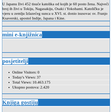
U Japanu živi 452 tisuće katolika od kojih je 60 posto žena. Najveći
broj ih živi u Tokiju, Nagasakiju, Osaki i Yokohami. Katoličku je
vjeru u zemlju Izlazećeg sunca u XVI. st. donio isusovac sv. Franjo
Ksaverski, apostol Indije, Japana i Kine.
mini e-knjižnica
posjetitelji
Online Visitors:
0
Today's Views:
37
Total Views:
10.463.175
Ukupno postova:
2.420
Knjiga gostiju