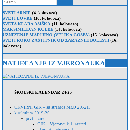
Search
for:
SVETI ARNIR
(4. kolovoza)
SVETI LOVRE
(10. kolovoza)
SVETA KLARA ASIŠKA
(11. kolovoza)
MAKSIMILIJAN KOLBE
(14. kolovoza)
UZNESENJE MARIJINO (VELIKA GOSPA)
(15. kolovoza)
SVETI ROKO ZAŠTITNIK OD ZARAZNIH BOLESTI
(16.
kolovoza)
NATJECANJE IZ VJERONAUKA
ŠKOLSKI KALENDAR 24/25
OKVIRNI GIK – sa stranica MZO 20./21.
kurikulum 2019-20
prvi razred
GIK – Vjeronauk 1. razred
planovi – vjeronauk