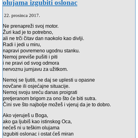
olujama izgubiti oslonac
22. prosinca 2017.
Ne prenapreži svoj motor.
Žuri kad je to potrebno,
ali ne trči čitav dan naokolo kao divlji.
Radi i jedi u miru,
napravi povremeno ugodnu stanku.
Nemoj previše pušiti i piti
i ne pravi od svog odmora
nervoznu jurnjavu za užitkom.
Nemoj se ljutiti, ne daj se uplesti u opasne
novčane ili osjećajne situacije.
Nemoj svoju sreću danas proigrati
pretjeranom brigom za ono što će biti sutra.
Čini sve što najbolje možeš i vjeruj da je to dobro.
Ako vjeruješ u Boga,
ako ga ljubiš kao istinskog Oca,
nećeš ni u teškim olujama
izgubiti oslonac i ostat ćeš miran