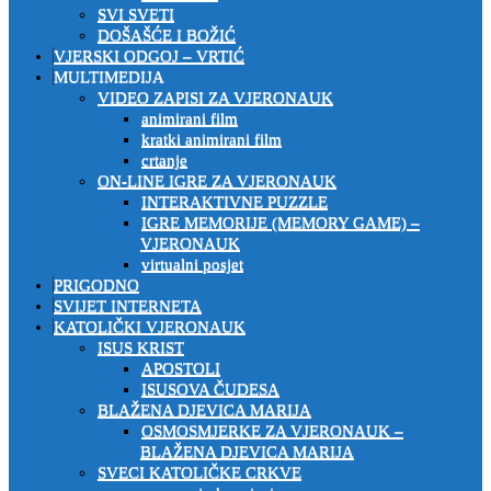
SVI SVETI
DOŠAŠĆE I BOŽIĆ
VJERSKI ODGOJ – VRTIĆ
MULTIMEDIJA
VIDEO ZAPISI ZA VJERONAUK
animirani film
kratki animirani film
crtanje
ON-LINE IGRE ZA VJERONAUK
INTERAKTIVNE PUZZLE
IGRE MEMORIJE (MEMORY GAME) –
VJERONAUK
virtualni posjet
PRIGODNO
SVIJET INTERNETA
KATOLIČKI VJERONAUK
ISUS KRIST
APOSTOLI
ISUSOVA ČUDESA
BLAŽENA DJEVICA MARIJA
OSMOSMJERKE ZA VJERONAUK –
BLAŽENA DJEVICA MARIJA
SVECI KATOLIČKE CRKVE