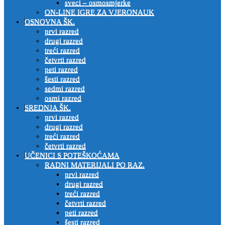
sveci – osmosmjerke
ON-LINE IGRE ZA VJERONAUK
OSNOVNA ŠK.
prvi razred
drugi razred
treći razred
četvrti razred
peti razred
šesti razred
sedmi razred
osmi razred
SREDNJA ŠK.
prvi razred
drugi razred
treći razred
četvrti razred
UČENICI S POTEŠKOĆAMA
RADNI MATERIJALI PO RAZ.
prvi razred
drugi razred
treći razred
četvrti razred
peti razred
šesti razred