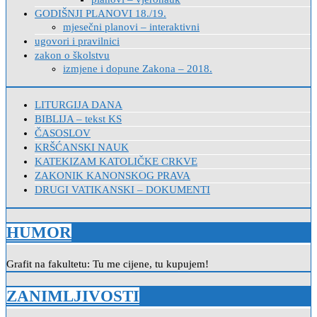
GODIŠNJI PLANOVI 18./19.
mjesečni planovi – interaktivni
ugovori i pravilnici
zakon o školstvu
izmjene i dopune Zakona – 2018.
LITURGIJA DANA
BIBLIJA – tekst KS
ČASOSLOV
KRŠĆANSKI NAUK
KATEKIZAM KATOLIČKE CRKVE
ZAKONIK KANONSKOG PRAVA
DRUGI VATIKANSKI – DOKUMENTI
HUMOR
Grafit na fakultetu: Tu me cijene, tu kupujem!
ZANIMLJIVOSTI