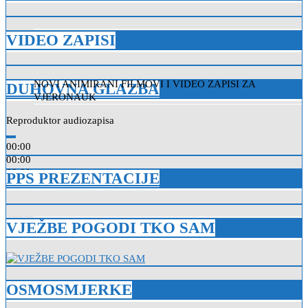
VIDEO ZAPISI
NOVI ANIMIRANI FILMOVI I VIDEO ZAPISI ZA
DUHOVNA GLAZBA
VJERONAUK
Reproduktor audiozapisa
00:00
00:00
00:00
PPS PREZENTACIJE
VJEŽBE POGODI TKO SAM
OSMOSMJERKE