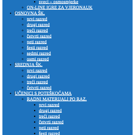
sveci – osmosmjerke
ON-LINE IGRE ZA VJERONAUK
OSNOVNA ŠK.
prvi razred
drugi razred
treći razred
četvrti razred
peti razred
šesti razred
sedmi razred
osmi razred
SREDNJA ŠK.
prvi razred
drugi razred
treći razred
četvrti razred
UČENICI S POTEŠKOĆAMA
RADNI MATERIJALI PO RAZ.
prvi razred
drugi razred
treći razred
četvrti razred
peti razred
šesti razred