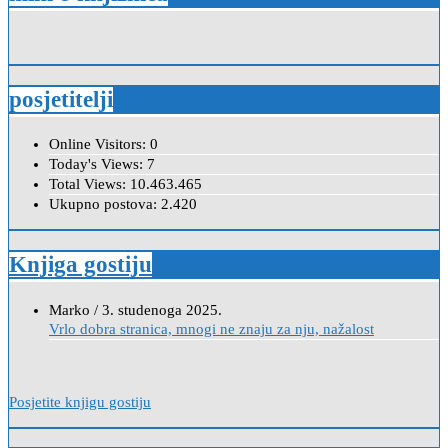
posjetitelji
Online Visitors:
0
Today's Views:
7
Total Views:
10.463.465
Ukupno postova:
2.420
Knjiga gostiju
Anica
/
7. veljače 2024.
Poštovanje, draga kolegice! Hvala Vam na nesebičnom radu i
promoviranju...
Posjetite knjigu gostiju