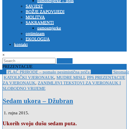
osmosmjerke – ispis
SAVJEST
BOŽJE ZAPOVIJEDI
MOLITVA
SAKRAMENTI
osmosmjerke
optimizam
EKOLOGIJA
kontakt
×
Search
for:
PREZENTACIJE
19
PLAČ PRIRODE – pomalo pesimistična priča
2022-10-26
Siromašni
Posted
KATOLIČKI VJERONAUK
,
MUDRE MISLI
,
PPS PREZENTACIJE
in
ZA VJERONAUK
,
ZANIMLJIVI TEKSTOVI ZA VJERONAUK I
SLOBODNO VRIJEME
Sedam ukora – Džubran
1. rujna 2015.
Ukorih svoju dušu sedam puta.