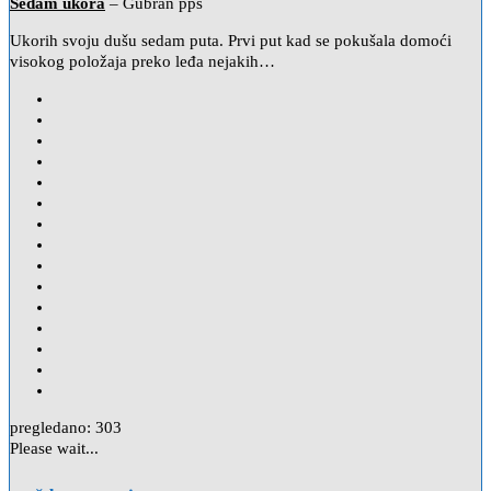
Sedam ukora
– Gubran pps
Ukorih svoju dušu sedam puta. Prvi put kad se pokušala domoći
visokog položaja preko leđa nejakih…
pregledano:
303
Please wait...