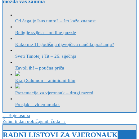
možda vas zanima
Od čega je Isus umro? – što kaže znanost
Religije svijeta – on line puzzle
Kako me 11-godišnja djevojčica naučila praštanju?
Sveti Timotej i Tit – 26. siječnja
Zavoli ih! – poučna priča
Kralj Salomon – animirani film
Prezentacije za vjeronauk – drugi razred
Prosjak – video uradak
Navigacija
← Boje osoba
Želim ti dan uobičajenih čuda →
objava
RADNI LISTOVI ZA VJERONAUK