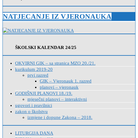
NATJECANJE IZ VJERONAUKA
ŠKOLSKI KALENDAR 24/25
OKVIRNI GIK – sa stranica MZO 20./21.
kurikulum 2019-20
prvi razred
GIK – Vjeronauk 1. razred
planovi – vjeronauk
GODIŠNJI PLANOVI 18./19.
mjesečni planovi – interaktivni
ugovori i pravilnici
zakon o školstvu
izmjene i dopune Zakona – 2018.
LITURGIJA DANA