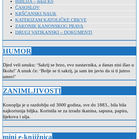
BIBLIJA – tekst KS
ČASOSLOV
KRŠĆANSKI NAUK
KATEKIZAM KATOLIČKE CRKVE
ZAKONIK KANONSKOG PRAVA
DRUGI VATIKANSKI – DOKUMENTI
HUMOR
Djed veli unuku: ‘Sakrij se brzo, evo nastavnika, a danas nisi išao u
školu!’ A unuk će: ‘Bolje se ti sakrij, ja sam im javio da si ti jutros
umro!’
ZANIMLJIVOSTI
Konoplja je u razdoblju od 3000 godina, sve do 1883., bila bila
najkorisnija biljka. Koristila se za izradu tkanina, sapuna, papira,
lijekova i ulja.
mini e-knjižnica