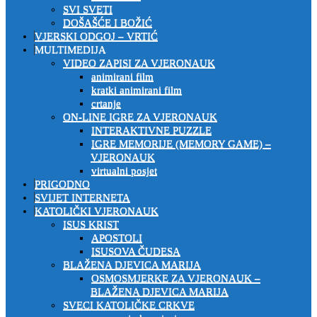
SVI SVETI
DOŠAŠĆE I BOŽIĆ
VJERSKI ODGOJ – VRTIĆ
MULTIMEDIJA
VIDEO ZAPISI ZA VJERONAUK
animirani film
kratki animirani film
crtanje
ON-LINE IGRE ZA VJERONAUK
INTERAKTIVNE PUZZLE
IGRE MEMORIJE (MEMORY GAME) –
VJERONAUK
virtualni posjet
PRIGODNO
SVIJET INTERNETA
KATOLIČKI VJERONAUK
ISUS KRIST
APOSTOLI
ISUSOVA ČUDESA
BLAŽENA DJEVICA MARIJA
OSMOSMJERKE ZA VJERONAUK –
BLAŽENA DJEVICA MARIJA
SVECI KATOLIČKE CRKVE