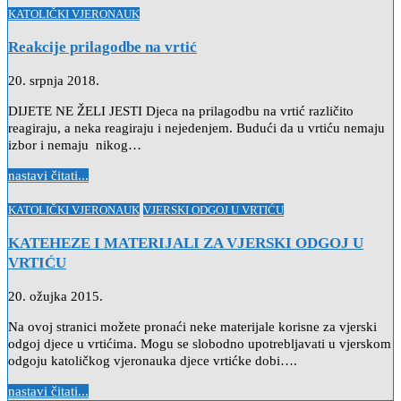
Posted
KATOLIČKI VJERONAUK
in
Reakcije prilagodbe na vrtić
20. srpnja 2018.
DIJETE NE ŽELI JESTI Djeca na prilagodbu na vrtić različito
reagiraju, a neka reagiraju i nejedenjem. Budući da u vrtiću nemaju
izbor i nemaju nikog…
nastavi čitati...
Posted
KATOLIČKI VJERONAUK
VJERSKI ODGOJ U VRTIĆU
in
KATEHEZE I MATERIJALI ZA VJERSKI ODGOJ U
VRTIĆU
20. ožujka 2015.
Na ovoj stranici možete pronaći neke materijale korisne za vjerski
odgoj djece u vrtićima. Mogu se slobodno upotrebljavati u vjerskom
odgoju katoličkog vjeronauka djece vrtićke dobi….
nastavi čitati...