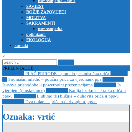
osmosmjerke – ispis
SAVJEST
BOŽJE ZAPOVIJEDI
MOLITVA
SAKRAMENTI
osmosmjerke
optimizam
EKOLOGIJA
kontakt
×
Search
for:
PREZENTACIJE
2023-04-19
PLAČ PRIRODE – pomalo pesimistična priča
2022-10-
26
Siromašni mladić – poučna priča za vjeronauk pps
2021-05-02
Isusove prispodobe u powerpoint prezentacijama
2021-04-08
Ja
vjerujem (u uskrsnuće)
2020-12-14
Kadija i zakon – kratka priča u
pps-u
2020-12-14
Ljubimo (li) bližnje – duhovita priča u pps-u
2020-12-13
Dva dolara – priča o darivanju u pps-u
Oznaka:
vrtić