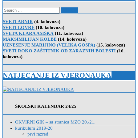
Search
for:
SVETI ARNIR
(4. kolovoza)
SVETI LOVRE
(10. kolovoza)
SVETA KLARA ASIŠKA
(11. kolovoza)
MAKSIMILIJAN KOLBE
(14. kolovoza)
UZNESENJE MARIJINO (VELIKA GOSPA)
(15. kolovoza)
SVETI ROKO ZAŠTITNIK OD ZARAZNIH BOLESTI
(16.
kolovoza)
NATJECANJE IZ VJERONAUKA
ŠKOLSKI KALENDAR 24/25
OKVIRNI GIK – sa stranica MZO 20./21.
kurikulum 2019-20
prvi razred