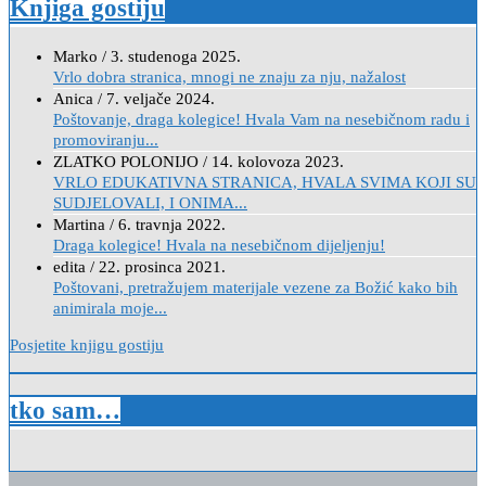
Knjiga gostiju
Marko
/
3. studenoga 2025.
Vrlo dobra stranica, mnogi ne znaju za nju, nažalost
Anica
/
7. veljače 2024.
Poštovanje, draga kolegice! Hvala Vam na nesebičnom radu i
promoviranju...
ZLATKO POLONIJO
/
14. kolovoza 2023.
VRLO EDUKATIVNA STRANICA, HVALA SVIMA KOJI SU
SUDJELOVALI, I ONIMA...
Martina
/
6. travnja 2022.
Draga kolegice! Hvala na nesebičnom dijeljenju!
edita
/
22. prosinca 2021.
Poštovani, pretražujem materijale vezene za Božić kako bih
animirala moje...
Posjetite knjigu gostiju
tko sam…