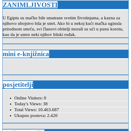
ZANIMLJIVOSTI
U Egiptu su mačke bile smatrane svetim životinjama, a kazna za
njihovo ubojstvo bila je smrt. Ako bi u nekoj kući mačka uginula
prirodnom smrću, svi članovi obitelji morali su ući u punu korotu,
kao da je umro neki njihov bliski rođak.
mini e-knjižnica
posjetitelji
Online Visitors:
0
Today's Views:
38
Total Views:
10.463.687
Ukupno postova:
2.420