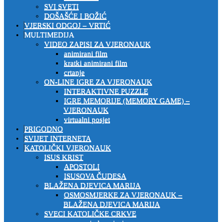
SVI SVETI
DOŠAŠĆE I BOŽIĆ
VJERSKI ODGOJ – VRTIĆ
MULTIMEDIJA
VIDEO ZAPISI ZA VJERONAUK
animirani film
kratki animirani film
crtanje
ON-LINE IGRE ZA VJERONAUK
INTERAKTIVNE PUZZLE
IGRE MEMORIJE (MEMORY GAME) –
VJERONAUK
virtualni posjet
PRIGODNO
SVIJET INTERNETA
KATOLIČKI VJERONAUK
ISUS KRIST
APOSTOLI
ISUSOVA ČUDESA
BLAŽENA DJEVICA MARIJA
OSMOSMJERKE ZA VJERONAUK –
BLAŽENA DJEVICA MARIJA
SVECI KATOLIČKE CRKVE