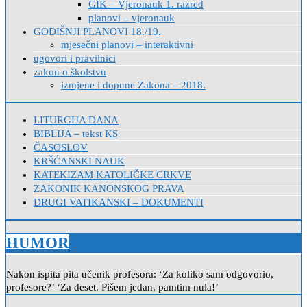
GIK – Vjeronauk 1. razred
planovi – vjeronauk
GODIŠNJI PLANOVI 18./19.
mjesečni planovi – interaktivni
ugovori i pravilnici
zakon o školstvu
izmjene i dopune Zakona – 2018.
LITURGIJA DANA
BIBLIJA – tekst KS
ČASOSLOV
KRŠĆANSKI NAUK
KATEKIZAM KATOLIČKE CRKVE
ZAKONIK KANONSKOG PRAVA
DRUGI VATIKANSKI – DOKUMENTI
HUMOR
Nakon ispita pita učenik profesora: ‘Za koliko sam odgovorio,
profesore?’ ‘Za deset. Pišem jedan, pamtim nula!’