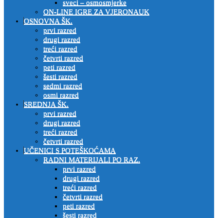
sveci – osmosmjerke
ON-LINE IGRE ZA VJERONAUK
OSNOVNA ŠK.
prvi razred
drugi razred
treći razred
četvrti razred
peti razred
šesti razred
sedmi razred
osmi razred
SREDNJA ŠK.
prvi razred
drugi razred
treći razred
četvrti razred
UČENICI S POTEŠKOĆAMA
RADNI MATERIJALI PO RAZ.
prvi razred
drugi razred
treći razred
četvrti razred
peti razred
šesti razred