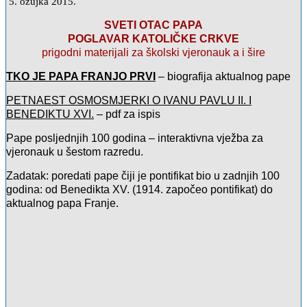
5. ožujka 2015.
SVETI OTAC PAPA
POGLAVAR KATOLIČKE CRKVE
prigodni materijali za školski vjeronauk a i šire
TKO JE PAPA FRANJO PRVI
–
biografija aktualnog pape
PETNAEST OSMOSMJERKI O IVANU PAVLU II. I
BENEDIKTU XVI.
– pdf za ispis
Pape posljednjih 100 godina – interaktivna vježba za
vjeronauk u šestom razredu.
Zadatak: poredati pape čiji je pontifikat bio u zadnjih 100
godina: od Benedikta XV. (1914. započeo pontifikat) do
aktualnog papa Franje.