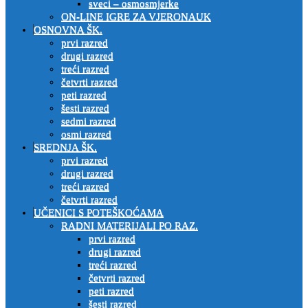
sveci – osmosmjerke
ON-LINE IGRE ZA VJERONAUK
OSNOVNA ŠK.
prvi razred
drugi razred
treći razred
četvrti razred
peti razred
šesti razred
sedmi razred
osmi razred
SREDNJA ŠK.
prvi razred
drugi razred
treći razred
četvrti razred
UČENICI S POTEŠKOĆAMA
RADNI MATERIJALI PO RAZ.
prvi razred
drugi razred
treći razred
četvrti razred
peti razred
šesti razred