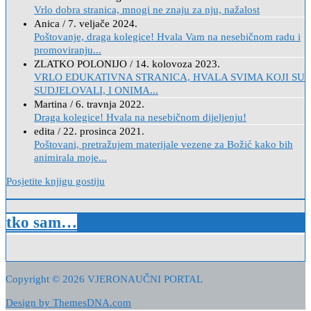
Vrlo dobra stranica, mnogi ne znaju za nju, nažalost
Anica
/
7. veljače 2024.
Poštovanje, draga kolegice! Hvala Vam na nesebičnom radu i
promoviranju...
ZLATKO POLONIJO
/
14. kolovoza 2023.
VRLO EDUKATIVNA STRANICA, HVALA SVIMA KOJI SU
SUDJELOVALI, I ONIMA...
Martina
/
6. travnja 2022.
Draga kolegice! Hvala na nesebičnom dijeljenju!
edita
/
22. prosinca 2021.
Poštovani, pretražujem materijale vezene za Božić kako bih
animirala moje...
Posjetite knjigu gostiju
tko sam…
Copyright © 2026 VJERONAUČNI PORTAL
Design by ThemesDNA.com