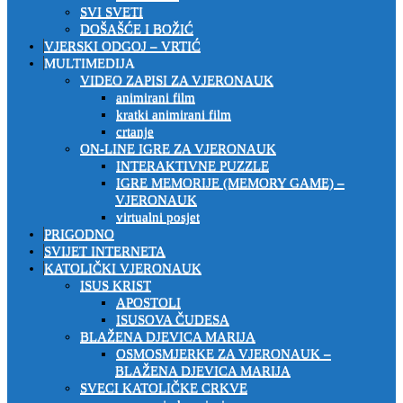
SVI SVETI
DOŠAŠĆE I BOŽIĆ
VJERSKI ODGOJ – VRTIĆ
MULTIMEDIJA
VIDEO ZAPISI ZA VJERONAUK
animirani film
kratki animirani film
crtanje
ON-LINE IGRE ZA VJERONAUK
INTERAKTIVNE PUZZLE
IGRE MEMORIJE (MEMORY GAME) –
VJERONAUK
virtualni posjet
PRIGODNO
SVIJET INTERNETA
KATOLIČKI VJERONAUK
ISUS KRIST
APOSTOLI
ISUSOVA ČUDESA
BLAŽENA DJEVICA MARIJA
OSMOSMJERKE ZA VJERONAUK –
BLAŽENA DJEVICA MARIJA
SVECI KATOLIČKE CRKVE