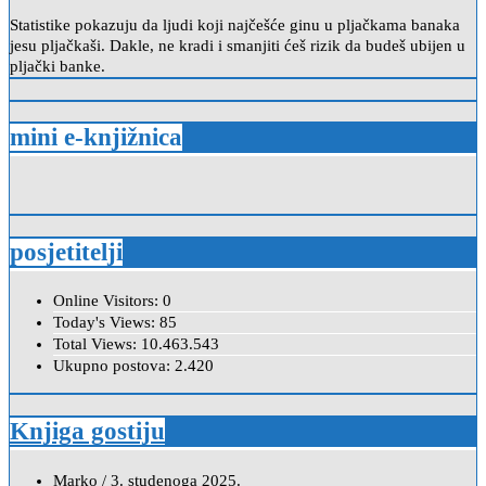
Statistike pokazuju da ljudi koji najčešće ginu u pljačkama banaka
jesu pljačkaši. Dakle, ne kradi i smanjiti ćeš rizik da budeš ubijen u
pljački banke.
mini e-knjižnica
posjetitelji
Online Visitors:
0
Today's Views:
85
Total Views:
10.463.543
Ukupno postova:
2.420
Knjiga gostiju
Marko
/
3. studenoga 2025.