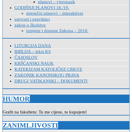
planovi – vjeronauk
GODIŠNJI PLANOVI 18./19.
mjesečni planovi – interaktivni
ugovori i pravilnici
zakon o školstvu
izmjene i dopune Zakona – 2018.
LITURGIJA DANA
BIBLIJA – tekst KS
ČASOSLOV
KRŠĆANSKI NAUK
KATEKIZAM KATOLIČKE CRKVE
ZAKONIK KANONSKOG PRAVA
DRUGI VATIKANSKI – DOKUMENTI
HUMOR
Grafit na fakultetu: Tu me cijene, tu kupujem!
ZANIMLJIVOSTI