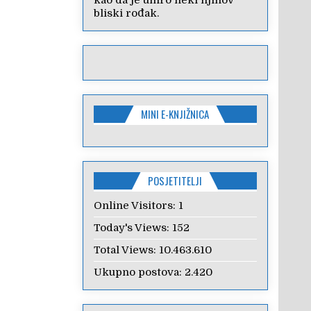
kao da je umro neki njihov
bliski rođak.
MINI E-KNJIŽNICA
POSJETITELJI
Online Visitors:
1
Today's Views:
152
Total Views:
10.463.610
Ukupno postova:
2.420