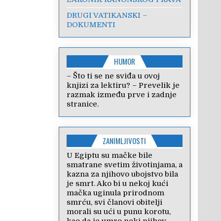
DRUGI VATIKANSKI –
DOKUMENTI
HUMOR
– Što ti se ne sviđa u ovoj
knjizi za lektiru? – Prevelik je
razmak između prve i zadnje
stranice.
ZANIMLJIVOSTI
U Egiptu su mačke bile
smatrane svetim životinjama, a
kazna za njihovo ubojstvo bila
je smrt. Ako bi u nekoj kući
mačka uginula prirodnom
smrću, svi članovi obitelji
morali su ući u punu korotu,