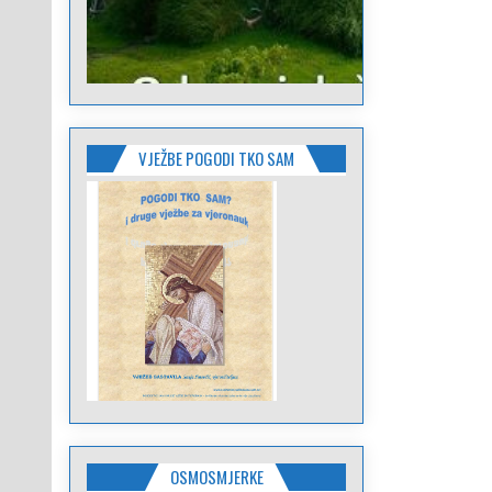
VJEŽBE POGODI TKO SAM
OSMOSMJERKE