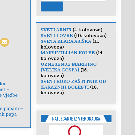
SVETI ARNIR
(4. kolovoza)
SVETI LOVRE
(10. kolovoza)
SVETA KLARA ASIŠKA
(11.
kolovoza)
MAKSIMILIJAN KOLBE
(14.
kolovoza)
UZNESENJE MARIJINO
(VELIKA GOSPA)
(15.
kolovoza)
SVETI ROKO ZAŠTITNIK OD
uka
ZARAZNIH BOLESTI
(16.
st –
kolovoza)
e vježbe
s papam –
uk papa
NATJECANJE IZ VJERONAUKA