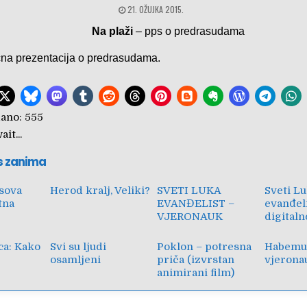
21. OŽUJKA 2015.
Na plaži
– pps o predrasudama
na prezentacija o predrasudama.
ano:
555
it...
s zanima
sova
Herod kralj, Veliki?
SVETI LUKA
Sveti L
tna
EVANĐELIST –
evanđeli
VJERONAUK
digitaln
ca: Kako
Svi su ljudi
Poklon – potresna
Habemu
osamljeni
priča (izvrstan
vjerona
animirani film)