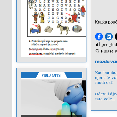
Kratka pouč
pregled
Please wa
možda va
Kao bambu
VIDEO ZAPISI
sjena (živo
mudrost)
Očevi i dje
tate vole…