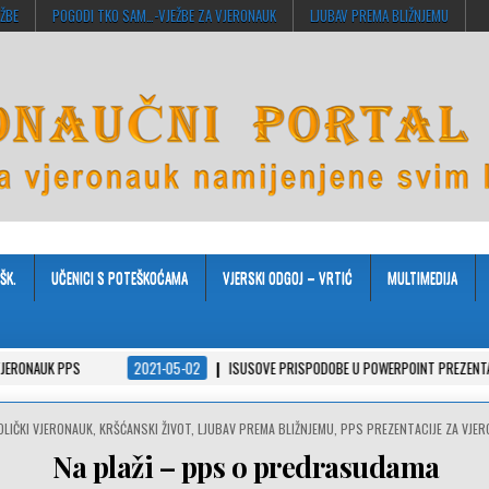
EŽBE
POGODI TKO SAM…-VJEŽBE ZA VJERONAUK
LJUBAV PREMA BLIŽNJEMU
ŠK.
UČENICI S POTEŠKOĆAMA
VJERSKI ODGOJ – VRTIĆ
MULTIMEDIJA
 PPS
2021-05-02
ISUSOVE PRISPODOBE U POWERPOINT PREZENTACIJAMA
TED
OLIČKI VJERONAUK
,
KRŠĆANSKI ŽIVOT
,
LJUBAV PREMA BLIŽNJEMU
,
PPS PREZENTACIJE ZA VJE
Na plaži – pps o predrasudama