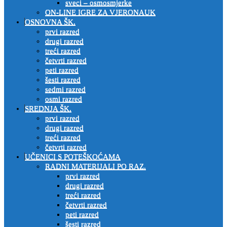
sveci – osmosmjerke
ON-LINE IGRE ZA VJERONAUK
OSNOVNA ŠK.
prvi razred
drugi razred
treći razred
četvrti razred
peti razred
šesti razred
sedmi razred
osmi razred
SREDNJA ŠK.
prvi razred
drugi razred
treći razred
četvrti razred
UČENICI S POTEŠKOĆAMA
RADNI MATERIJALI PO RAZ.
prvi razred
drugi razred
treći razred
četvrti razred
peti razred
šesti razred