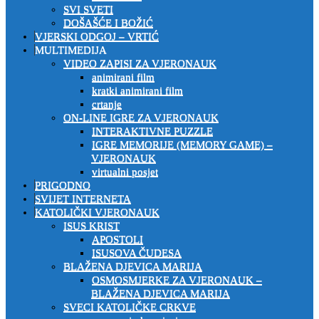
SVI SVETI
DOŠAŠĆE I BOŽIĆ
VJERSKI ODGOJ – VRTIĆ
MULTIMEDIJA
VIDEO ZAPISI ZA VJERONAUK
animirani film
kratki animirani film
crtanje
ON-LINE IGRE ZA VJERONAUK
INTERAKTIVNE PUZZLE
IGRE MEMORIJE (MEMORY GAME) –
VJERONAUK
virtualni posjet
PRIGODNO
SVIJET INTERNETA
KATOLIČKI VJERONAUK
ISUS KRIST
APOSTOLI
ISUSOVA ČUDESA
BLAŽENA DJEVICA MARIJA
OSMOSMJERKE ZA VJERONAUK –
BLAŽENA DJEVICA MARIJA
SVECI KATOLIČKE CRKVE