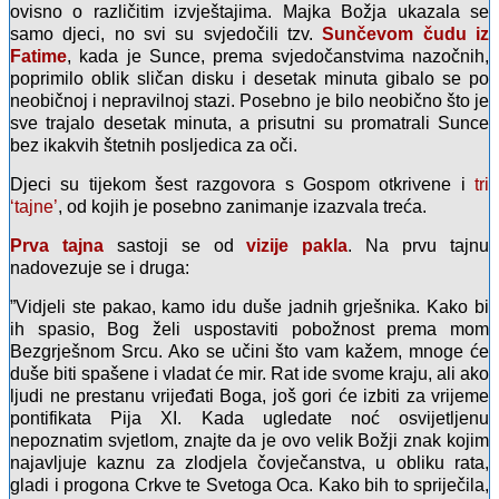
ovisno o različitim izvještajima. Majka Božja ukazala se
samo djeci, no svi su svjedočili tzv.
Sunčevom čudu iz
Fatime
, kada je Sunce, prema svjedočanstvima nazočnih,
poprimilo oblik sličan disku i desetak minuta gibalo se po
neobičnoj i nepravilnoj stazi. Posebno je bilo neobično što je
sve trajalo desetak minuta, a prisutni su promatrali Sunce
bez ikakvih štetnih posljedica za oči.
Djeci su tijekom šest razgovora s Gospom otkrivene i
tri
‘tajne’
, od kojih je posebno zanimanje izazvala treća.
Prva tajna
sastoji se od
vizije pakla
. Na prvu tajnu
nadovezuje se i druga:
”Vidjeli ste pakao, kamo idu duše jadnih grješnika. Kako bi
ih spasio, Bog želi uspostaviti pobožnost prema mom
Bezgrješnom Srcu. Ako se učini što vam kažem, mnoge će
duše biti spašene i vladat će mir. Rat ide svome kraju, ali ako
ljudi ne prestanu vrijeđati Boga, još gori će izbiti za vrijeme
pontifikata Pija XI. Kada ugledate noć osvijetljenu
nepoznatim svjetlom, znajte da je ovo velik Božji znak kojim
najavljuje kaznu za zlodjela čovječanstva, u obliku rata,
gladi i progona Crkve te Svetoga Oca. Kako bih to spriječila,