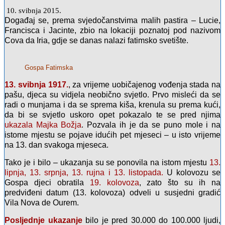
10. svibnja 2015.
Događaj se, prema svjedočanstvima malih pastira – Lucie,
Francisca i Jacinte, zbio na lokaciji poznatoj pod nazivom
Cova da Iria, gdje se danas nalazi fatimsko svetište.
Gospa Fatimska
13. svibnja 1917.
, za vrijeme uobičajenog vođenja stada na
pašu, djeca su vidjela neobično svjetlo. Prvo misleći da se
radi o munjama i da se sprema kiša, krenula su prema kući,
da bi se svjetlo uskoro opet pokazalo te se pred njima
ukazala Majka Božja
. Pozvala ih je da se puno mole i na
istome mjestu se pojave idućih pet mjeseci – u isto vrijeme
na 13. dan svakoga mjeseca.
Tako je i bilo – ukazanja su se ponovila na istom mjestu
13.
lipnja, 13. srpnja, 13. rujna i 13. listopada.
U kolovozu se
Gospa djeci obratila
19. kolovoza
, zato što su ih na
predviđeni datum (13. kolovoza) odveli u susjedni gradić
Vila Nova de Ourem.
Posljednje ukazanje
bilo je pred 30.000 do 100.000 ljudi,