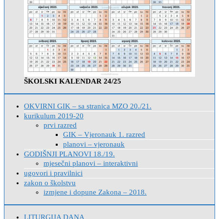
ŠKOLSKI KALENDAR 24/25
OKVIRNI GIK – sa stranica MZO 20./21.
kurikulum 2019-20
prvi razred
GIK – Vjeronauk 1. razred
planovi – vjeronauk
GODIŠNJI PLANOVI 18./19.
mjesečni planovi – interaktivni
ugovori i pravilnici
zakon o školstvu
izmjene i dopune Zakona – 2018.
LITURGIJA DANA