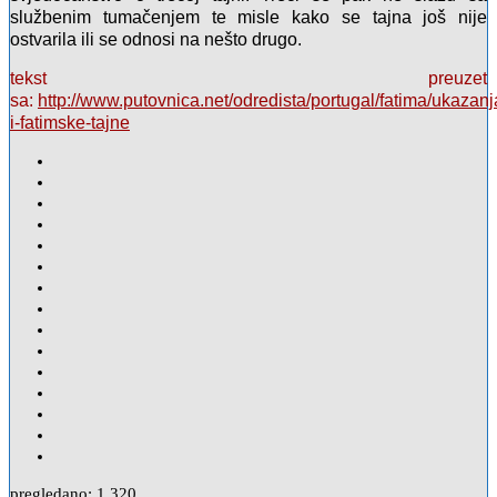
službenim tumačenjem te misle kako se tajna još nije
ostvarila ili se odnosi na nešto drugo.
tekst preuzet
sa:
http://www.putovnica.net/odredista/portugal/fatima/ukazanj
i-fatimske-tajne
pregledano:
1.320