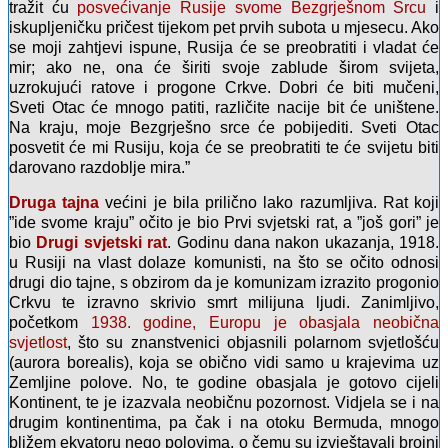
tražit ću
posvećivanje Rusije svome Bezgrješnom Srcu
i
iskupljeničku pričest tijekom pet prvih subota u mjesecu. Ako
se moji zahtjevi ispune, Rusija će se preobratiti i vladat će
mir; ako ne, ona će širiti svoje zablude širom svijeta,
uzrokujući ratove i progone Crkve. Dobri će biti mučeni,
Sveti Otac će mnogo patiti, različite nacije bit će uništene.
Na kraju, moje Bezgrješno srce će pobijediti. Sveti Otac
posvetit će mi Rusiju, koja će se preobratiti te će svijetu biti
darovano razdoblje mira.”
Druga tajna
većini je bila prilično lako razumljiva. Rat koji
”ide svome kraju” očito je bio Prvi svjetski rat, a ”još gori” je
bio
Drugi svjetski rat
. Godinu dana nakon ukazanja, 1918.
u Rusiji na vlast dolaze komunisti, na što se očito odnosi
drugi dio tajne, s obzirom da je komunizam izrazito progonio
Crkvu te izravno skrivio smrt milijuna ljudi. Zanimljivo,
početkom
1938. godine, Europu je obasjala neobična
svjetlost
, što su znanstvenici objasnili polarnom svjetlošću
(aurora borealis), koja se obično vidi samo u krajevima uz
Zemljine polove. No, te godine obasjala je gotovo cijeli
Kontinent, te je izazvala neobičnu pozornost. Vidjela se i na
drugim kontinentima, pa čak i na otoku Bermuda, mnogo
bližem ekvatoru nego polovima, o čemu su izvještavali brojni