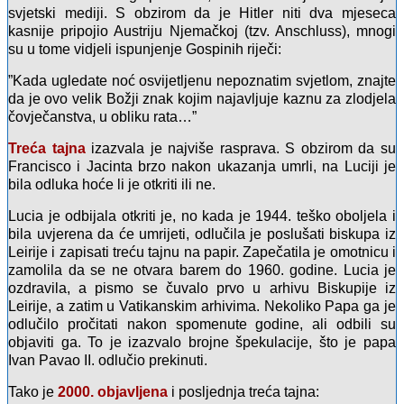
svjetski mediji. S obzirom da je Hitler niti dva mjeseca
kasnije pripojio Austriju Njemačkoj (tzv. Anschluss), mnogi
su u tome vidjeli ispunjenje Gospinih riječi:
”Kada ugledate noć osvijetljenu nepoznatim svjetlom, znajte
da je ovo velik Božji znak kojim najavljuje kaznu za zlodjela
čovječanstva, u obliku rata…”
Treća tajna
izazvala je najviše rasprava. S obzirom da su
Francisco i Jacinta brzo nakon ukazanja umrli, na Luciji je
bila odluka hoće li je otkriti ili ne.
Lucia je odbijala otkriti je, no kada je 1944. teško oboljela i
bila uvjerena da će umrijeti, odlučila je poslušati biskupa iz
Leirije i zapisati treću tajnu na papir. Zapečatila je omotnicu i
zamolila da se ne otvara barem do 1960. godine. Lucia je
ozdravila, a pismo se čuvalo prvo u arhivu Biskupije iz
Leirije, a zatim u Vatikanskim arhivima. Nekoliko Papa ga je
odlučilo pročitati nakon spomenute godine, ali odbili su
objaviti ga. To je izazvalo brojne špekulacije, što je papa
Ivan Pavao II. odlučio prekinuti.
Tako je
2000. objavljena
i posljednja treća tajna: