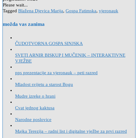
Please wait...
Tagged
Blažena Djevica Marija
,
Gospa Fatimska
,
vjeronauk
možda vas zanima
ČUDOTVORNA GOSPA SINJSKA
SVETI ARNIR BISKUP I MUČENIK – INTERAKTIVNE
VJEŽBE
pps prezentacije za vjeronauk – peti razred
Mladost svijetu a starost Bogu
Mudre izreke o hrani
Cvat jednog kaktusa
Narodne poslovice
Majka Terezija – radni list i digitalne vježbe za prvi razred