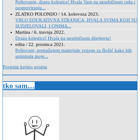
Poštovanje, draga kolegice! Hvala Vam na nesebičnom radu i
promoviranju...
ZLATKO POLONIJO
/
14. kolovoza 2023.
VRLO EDUKATIVNA STRANICA, HVALA SVIMA KOJI SU
SUDJELOVALI, I ONIMA...
Martina
/
6. travnja 2022.
Draga kolegice! Hvala na nesebičnom dijeljenju!
edita
/
22. prosinca 2021.
Poštovani, pretražujem materijale vezene za Božić kako bih
animirala moje...
Posjetite knjigu gostiju
tko sam…