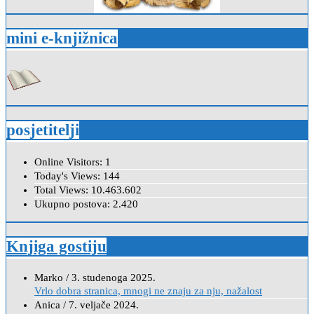
mini e-knjižnica
posjetitelji
Online Visitors:
1
Today's Views:
144
Total Views:
10.463.602
Ukupno postova:
2.420
Knjiga gostiju
Marko
/
3. studenoga 2025.
Vrlo dobra stranica, mnogi ne znaju za nju, nažalost
Anica
/
7. veljače 2024.