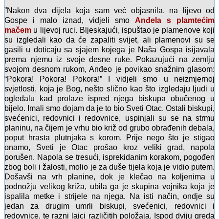
”Nakon dva dijela koja sam već objasnila, na lijevo od
Gospe i malo iznad, vidjeli smo
Anđela s plamtećim
mačem
u lijevoj ruci. Bljeskajući, ispuštao je plamenove koji
su izgledali kao da će zapaliti svijet, ali plamenovi su se
gasili u doticaju sa sjajem kojega je Naša Gospa isijavala
prema njemu iz svoje desne ruke. Pokazujući na zemlju
svojom desnom rukom, Anđeo je povikao snažnim glasom:
“Pokora! Pokora! Pokora!” I vidjeli smo u neizmjernoj
svjetlosti, koja je Bog, nešto slično kao što izgledaju ljudi u
ogledalu kad prolaze ispred njega biskupa obučenog u
bijelo. Imali smo dojam da je to bio Sveti Otac. Ostali biskupi,
svećenici, redovnici i redovnice, uspinjali su se na strmu
planinu, na čijem je vrhu bio križ od grubo obrađenih debala,
poput hrasta plutnjaka s korom. Prije nego što je stigao
onamo, Sveti je Otac prošao kroz veliki grad, napola
porušen. Napola se tresući, isprekidanim korakom, pogođen
zbog boli i žalosti, molio je za duše tijela koja je vidio putem.
Došavši na vrh planine, dok je klečao na koljenima u
podnožju velikog križa, ubila ga je skupina vojnika koja je
ispalila metke i strijele na njega. Na isti način, ondje su
jedan za drugim umrli biskupi, svećenici, redovnici i
redovnice, te razni laici različitih položaja. Ispod dviju greda