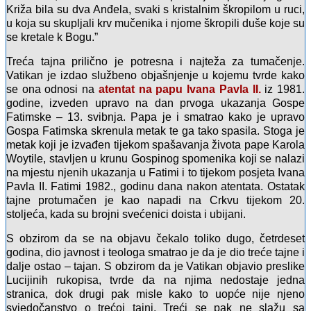
Križa bila su dva Anđela, svaki s kristalnim škropilom u ruci,
u koja su skupljali krv mučenika i njome škropili duše koje su
se kretale k Bogu.”
Treća tajna prilično je potresna i najteža za tumačenje.
Vatikan je izdao službeno objašnjenje u kojemu tvrde kako
se ona odnosi na
atentat na papu Ivana Pavla II.
iz 1981.
godine, izveden upravo na dan prvoga ukazanja Gospe
Fatimske – 13. svibnja. Papa je i smatrao kako je upravo
Gospa Fatimska skrenula metak te ga tako spasila. Stoga je
metak koji je izvađen tijekom spašavanja života pape Karola
Woytile, stavljen u krunu Gospinog spomenika koji se nalazi
na mjestu njenih ukazanja u Fatimi i to tijekom posjeta Ivana
Pavla II. Fatimi 1982., godinu dana nakon atentata. Ostatak
tajne protumačen je kao napadi na Crkvu tijekom 20.
stoljeća, kada su brojni svećenici doista i ubijani.
S obzirom da se na objavu čekalo toliko dugo, četrdeset
godina, dio javnost i teologa smatrao je da je dio treće tajne i
dalje ostao – tajan. S obzirom da je Vatikan objavio preslike
Lucijinih rukopisa, tvrde da na njima nedostaje jedna
stranica, dok drugi pak misle kako to uopće nije njeno
svjedočanstvo o trećoj tajni. Treći se pak ne slažu sa