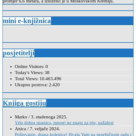
promjer 6,6 metara, a izloženo je u Moskovskom Kremlju.
mini e-knjižnica
posjetitelji
Online Visitors:
0
Today's Views:
38
Total Views:
10.463.496
Ukupno postova:
2.420
Knjiga gostiju
Marko
/
3. studenoga 2025.
Vrlo dobra stranica, mnogi ne znaju za nju, nažalost
Anica
/
7. veljače 2024.
Poštovanje, draga kolegice! Hvala Vam na nesebičnom radu i