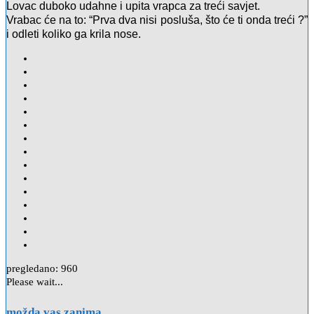
Lovac duboko udahne i upita vrapca za treći savjet.
Vrabac će na to:
“Prva dva nisi posluša, što će ti onda treći ?”
i odleti koliko ga krila nose.
pregledano:
960
Please wait...
možda vas zanima