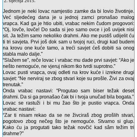
2. siječnja 2015.
Jednom je neki lovac namjestio zamke da bi lovio životinje.
Već sljedećeg dana je u jednoj zamci pronašao malog
vrapca. Kad ga je htio ubiti, vrabac nekim čudom progovori:
“Oj, lovče, lovče! Do sada si jeo samo ovce i još uvijek nisi
sit. Ja težim samo nekoliko drahmi. Ako me pustiš udijelit ću
ti tri savjeta. Prvi još dok sam u tvojoj ruci, drugi kad budem
na krovu one kuće tamo, a treći savjet ćeš dobiti sa onog
stabla malo dalje.”
“Slažem se”, reče lovac i vrabac mu dade prvi savjet:
“Ako je
nešto nemoguće, ne vjeruj nikom tko tvrdi suprotno.”
Lovac pusti vrapca, ovaj odleti na krov kuće i izrekne drugi
savjet:
“Ne nerviraj se zbog stvari koje su prošle. Živi za ovaj
trenutak.”
Onda vrabac nastavi: “Progutao sam biser težak deset
drahmi. Da si ga pronašao čak bi i tvoja unučad bila bogata.”
Lovac se rastuži i bi mu žao što je pustio vrapca. Onda
vrabac nastavi:
“Zar ti nisam rekao da se ne živciraš zbog prošlih stvari,
pogotovo zbog nečeg što je nemoguće. Stvarno si glup.
Kako ću ja progutati tako težak novčić kad sâm težim tri
drahme?”