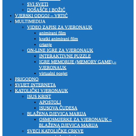
SVI SVETI
DOŠAŠĆE I BOŽIĆ
VJERSKI ODGOJ – VRTIĆ
MULTIMEDIJA
VIDEO ZAPISI ZA VJERONAUK
animirani film
kratki animirani film
crtanje
ON-LINE IGRE ZA VJERONAUK
INTERAKTIVNE PUZZLE
IGRE MEMORIJE (MEMORY GAME) –
VJERONAUK
virtualni posjet
PRIGODNO
SVIJET INTERNETA
KATOLIČKI VJERONAUK
ISUS KRIST
APOSTOLI
ISUSOVA ČUDESA
BLAŽENA DJEVICA MARIJA
OSMOSMJERKE ZA VJERONAUK –
BLAŽENA DJEVICA MARIJA
SVECI KATOLIČKE CRKVE