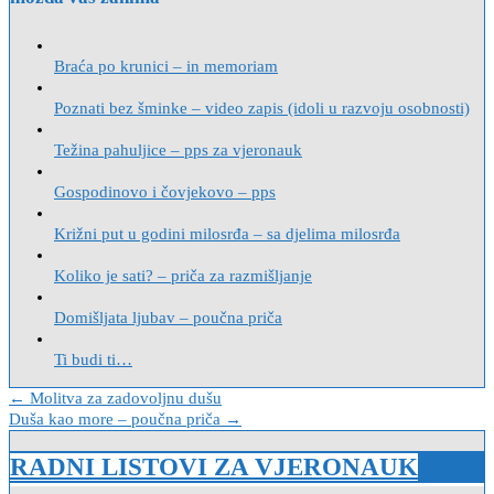
Braća po krunici – in memoriam
Poznati bez šminke – video zapis (idoli u razvoju osobnosti)
Težina pahuljice – pps za vjeronauk
Gospodinovo i čovjekovo – pps
Križni put u godini milosrđa – sa djelima milosrđa
Koliko je sati? – priča za razmišljanje
Domišljata ljubav – poučna priča
Ti budi ti…
Navigacija
← Molitva za zadovoljnu dušu
Duša kao more – poučna priča →
objava
RADNI LISTOVI ZA VJERONAUK