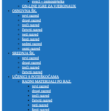
sveci – osmosmjerke
ON-LINE IGRE ZA VJERONAUK
OSNOVNA ŠK.
prvi razred
drugi razred
treći razred
četvrti razred
peti razred
šesti razred
sedmi razred
osmi razred
SREDNJA ŠK.
prvi razred
drugi razred
treći razred
četvrti razred
UČENICI S POTEŠKOĆAMA
RADNI MATERIJALI PO RAZ.
prvi razred
drugi razred
treći razred
četvrti razred
peti razred
šesti razred