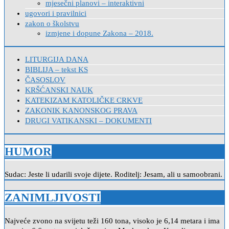
mjesečni planovi – interaktivni
ugovori i pravilnici
zakon o školstvu
izmjene i dopune Zakona – 2018.
LITURGIJA DANA
BIBLIJA – tekst KS
ČASOSLOV
KRŠĆANSKI NAUK
KATEKIZAM KATOLIČKE CRKVE
ZAKONIK KANONSKOG PRAVA
DRUGI VATIKANSKI – DOKUMENTI
HUMOR
Sudac: Jeste li udarili svoje dijete. Roditelj: Jesam, ali u samoobrani.
ZANIMLJIVOSTI
Najveće zvono na svijetu teži 160 tona, visoko je 6,14 metara i ima