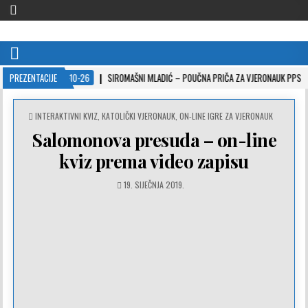
VJERONAUČNI PORTAL
stranice za vjeronauk namjenjene svim ljudima dobre volje
PREZENTACIJE
2022-10-26
SIROMAŠNI MLADIĆ – POUČNA PRIČA ZA VJERONAUK PPS
POSTED
INTERAKTIVNI KVIZ
,
KATOLIČKI VJERONAUK
,
ON-LINE IGRE ZA VJERONAUK
IN
Salomonova presuda – on-line
kviz prema video zapisu
19. SIJEČNJA 2019.