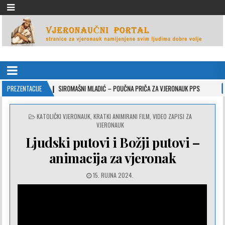
VJERONAUČNI PORTAL
stranice za vjeronauk namjenjene svim ljudima dobre volje
22-10-26
PREZENTACIJE
SIROMAŠNI MLADIĆ – POUČNA PRIČA ZA VJERONAUK PPS
2021-05
POSTED
KATOLIČKI VJERONAUK
,
KRATKI ANIMIRANI FILM
,
VIDEO ZAPISI ZA
IN
VJERONAUK
Ljudski putovi i Božji putovi –
animacija za vjeronak
15. RUJNA 2024.