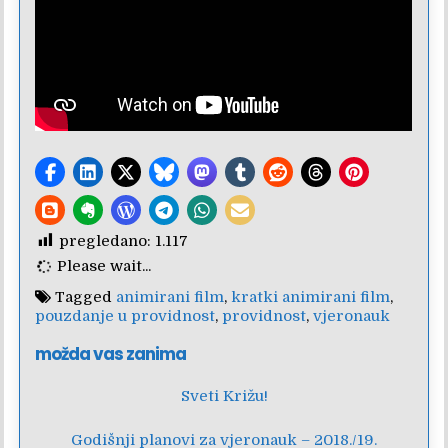
pregledano:
1.117
Please wait...
Tagged
animirani film
,
kratki animirani film
,
pouzdanje u providnost
,
providnost
,
vjeronauk
možda vas zanima
Sveti Križu!
Godišnji planovi za vjeronauk – 2018./19.