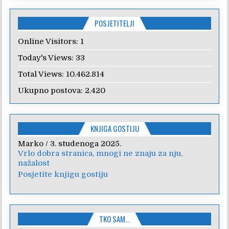
POSJETITELJI
Online Visitors:
1
Today's Views:
33
Total Views:
10.462.814
Ukupno postova:
2.420
KNJIGA GOSTIJU
Marko
Anica
/
/
7. veljače 2024.
3. studenoga 2025.
Vrlo dobra stranica, mnogi ne znaju za nju,
Poštovanje, draga kolegice! Hvala Vam na
nažalost
nesebičnom radu i promoviranju...
Posjetite knjigu gostiju
TKO SAM…