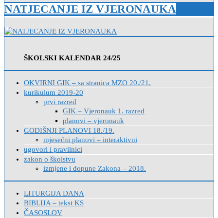
NATJECANJE IZ VJERONAUKA
ŠKOLSKI KALENDAR 24/25
OKVIRNI GIK – sa stranica MZO 20./21.
kurikulum 2019-20
prvi razred
GIK – Vjeronauk 1. razred
planovi – vjeronauk
GODIŠNJI PLANOVI 18./19.
mjesečni planovi – interaktivni
ugovori i pravilnici
zakon o školstvu
izmjene i dopune Zakona – 2018.
LITURGIJA DANA
BIBLIJA – tekst KS
ČASOSLOV