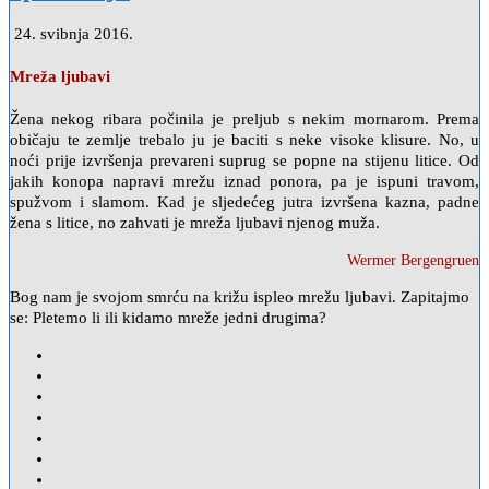
24. svibnja 2016.
Mreža ljubavi
Žena nekog ribara počinila je preljub s nekim mornarom. Prema
običaju te zemlje trebalo ju je baciti s neke visoke klisure. No, u
noći prije izvršenja prevareni suprug se popne na stijenu litice. Od
jakih konopa napravi mrežu iznad ponora, pa je ispuni travom,
spužvom i slamom. Kad je sljedećeg jutra izvršena kazna, padne
žena s litice, no zahvati je mreža ljubavi njenog muža.
Wermer Bergengruen
Bog nam je svojom smrću na križu ispleo mrežu ljubavi. Zapitajmo
se: Pletemo li ili kidamo mreže jedni drugima?