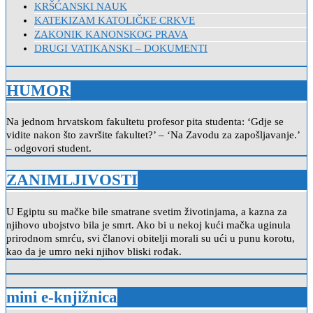
KRŠĆANSKI NAUK
KATEKIZAM KATOLIČKE CRKVE
ZAKONIK KANONSKOG PRAVA
DRUGI VATIKANSKI – DOKUMENTI
HUMOR
Na jednom hrvatskom fakultetu profesor pita studenta: ‘Gdje se
vidite nakon što završite fakultet?’ – ‘Na Zavodu za zapošljavanje.’
– odgovori student.
ZANIMLJIVOSTI
U Egiptu su mačke bile smatrane svetim životinjama, a kazna za
njihovo ubojstvo bila je smrt. Ako bi u nekoj kući mačka uginula
prirodnom smrću, svi članovi obitelji morali su ući u punu korotu,
kao da je umro neki njihov bliski rođak.
mini e-knjižnica