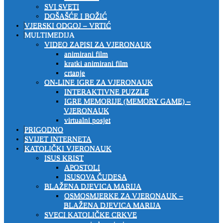
SVI SVETI
DOŠAŠĆE I BOŽIĆ
VJERSKI ODGOJ – VRTIĆ
MULTIMEDIJA
VIDEO ZAPISI ZA VJERONAUK
animirani film
kratki animirani film
crtanje
ON-LINE IGRE ZA VJERONAUK
INTERAKTIVNE PUZZLE
IGRE MEMORIJE (MEMORY GAME) –
VJERONAUK
virtualni posjet
PRIGODNO
SVIJET INTERNETA
KATOLIČKI VJERONAUK
ISUS KRIST
APOSTOLI
ISUSOVA ČUDESA
BLAŽENA DJEVICA MARIJA
OSMOSMJERKE ZA VJERONAUK –
BLAŽENA DJEVICA MARIJA
SVECI KATOLIČKE CRKVE