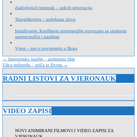
Zadivljujući trenutak – sukob generacija
Tipoglikemija – pobrkana slova
Istraživanje: Korištenje pornografije povezano sa spolnom
agresivnošću i nasiljem
Vjera – pps o povjerenju u Boga
Navigacija
← Internetsko nasilje – animirani film
Ulica milosrđa – priča iz života →
objava
RADNI LISTOVI ZA VJERONAUK
VIDEO ZAPISI
NOVI ANIMIRANI FILMOVI I VIDEO ZAPISI ZA
VJERONAUK