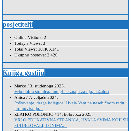
posjetitelji
Online Visitors:
2
Today's Views:
3
Total Views:
10.463.141
Ukupno postova:
2.420
Knjiga gostiju
Marko
/
3. studenoga 2025.
Vrlo dobra stranica, mnogi ne znaju za nju, nažalost
Anica
/
7. veljače 2024.
Poštovanje, draga kolegice! Hvala Vam na nesebičnom radu i
promoviranju...
ZLATKO POLONIJO
/
14. kolovoza 2023.
VRLO EDUKATIVNA STRANICA, HVALA SVIMA KOJI SU
SUDJELOVALI, I ONIMA...