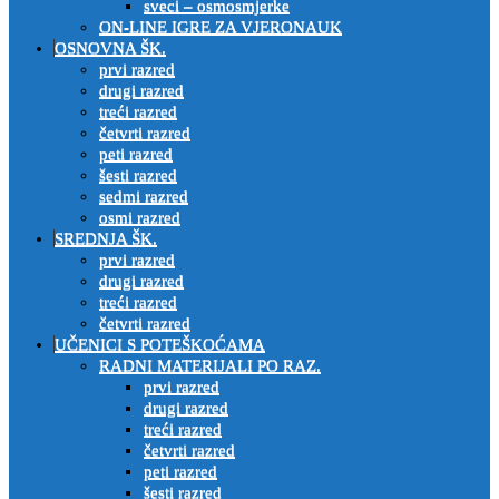
sveci – osmosmjerke
ON-LINE IGRE ZA VJERONAUK
OSNOVNA ŠK.
prvi razred
drugi razred
treći razred
četvrti razred
peti razred
šesti razred
sedmi razred
osmi razred
SREDNJA ŠK.
prvi razred
drugi razred
treći razred
četvrti razred
UČENICI S POTEŠKOĆAMA
RADNI MATERIJALI PO RAZ.
prvi razred
drugi razred
treći razred
četvrti razred
peti razred
šesti razred