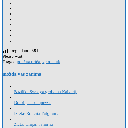
pregledano:
591
Please wait...
Tagged
poučna priča
,
vjeronauk
možda vas zanima
Bazilika Svetoga groba na Kalvariji
Dobri pastir – puzzle
Izreke Roberta Fulghuma
Zlato, tamjan i smirna