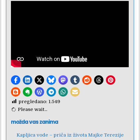
pregledano:
1.549
Please wait...
možda vas zanima
Kapljica vode – priča iz života Majke Terezije