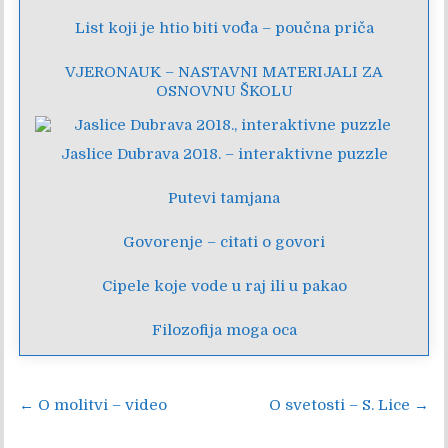
List koji je htio biti vođa – poučna priča
VJERONAUK – NASTAVNI MATERIJALI ZA
OSNOVNU ŠKOLU
Jaslice Dubrava 2018. – interaktivne puzzle
Putevi tamjana
Govorenje – citati o govori
Cipele koje vode u raj ili u pakao
Filozofija moga oca
Navigacija
← O molitvi – video
O svetosti – S. Lice →
objava