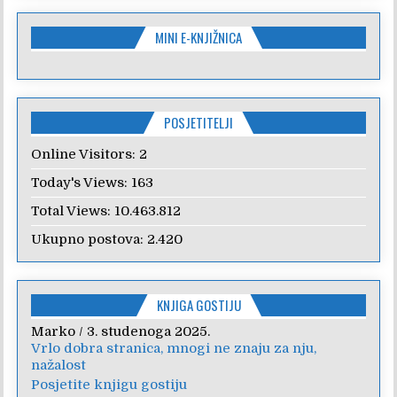
MINI E-KNJIŽNICA
POSJETITELJI
Online Visitors:
2
Today's Views:
163
Total Views:
10.463.812
Ukupno postova:
2.420
KNJIGA GOSTIJU
Marko
Anica
/
/
7. veljače 2024.
3. studenoga 2025.
Vrlo dobra stranica, mnogi ne znaju za nju,
Poštovanje, draga kolegice! Hvala Vam na
nažalost
nesebičnom radu i promoviranju...
Posjetite knjigu gostiju