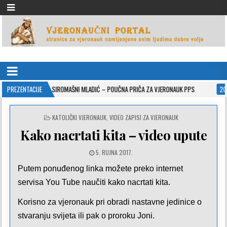
VJERONAUČNI PORTAL
stranice za vjeronauk namjenjene svim ljudima dobre volje
-10-26
PREZENTACIJE
SIROMAŠNI MLADIĆ – POUČNA PRIČA ZA VJERONAUK PPS
2021-05-0
POSTED
KATOLIČKI VJERONAUK
,
VIDEO ZAPISI ZA VJERONAUK
IN
Kako nacrtati kita – video upute
5. RUJNA 2017.
Putem ponuđenog linka možete preko internet
servisa You Tube naučiti kako nacrtati kita.
Korisno za vjeronauk pri obradi nastavne jedinice o
stvaranju svijeta ili pak o proroku Joni.