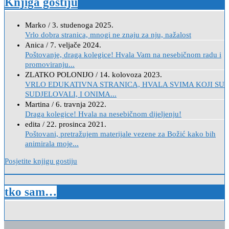
Knjiga gostiju
Marko
/
3. studenoga 2025.
Vrlo dobra stranica, mnogi ne znaju za nju, nažalost
Anica
/
7. veljače 2024.
Poštovanje, draga kolegice! Hvala Vam na nesebičnom radu i
promoviranju...
ZLATKO POLONIJO
/
14. kolovoza 2023.
VRLO EDUKATIVNA STRANICA, HVALA SVIMA KOJI SU
SUDJELOVALI, I ONIMA...
Martina
/
6. travnja 2022.
Draga kolegice! Hvala na nesebičnom dijeljenju!
edita
/
22. prosinca 2021.
Poštovani, pretražujem materijale vezene za Božić kako bih
animirala moje...
Posjetite knjigu gostiju
tko sam…