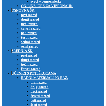
sveci – osmosmjerke
ON-LINE IGRE ZA VJERONAUK
OSNOVNA ŠK.
prvi razred
drugi razred
treći razred
četvrti razred
peti razred
šesti razred
sedmi razred
osmi razred
SREDNJA ŠK.
prvi razred
drugi razred
treći razred
četvrti razred
UČENICI S POTEŠKOĆAMA
RADNI MATERIJALI PO RAZ.
prvi razred
drugi razred
treći razred
četvrti razred
peti razred
šesti razred