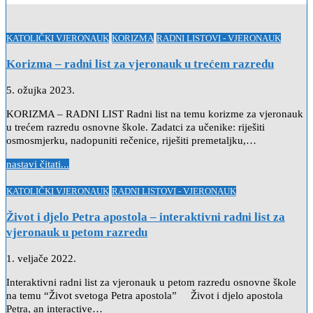
Posted
KATOLIČKI VJERONAUK
KORIZMA
RADNI LISTOVI - VJERONAUK
in
Korizma – radni list za vjeronauk u trećem razredu
5. ožujka 2023.
KORIZMA – RADNI LIST Radni list na temu korizme za vjeronauk
u trećem razredu osnovne škole. Zadatci za učenike: riješiti
osmosmjerku, nadopuniti rečenice, riješiti premetaljku,…
nastavi čitati...
Posted
KATOLIČKI VJERONAUK
RADNI LISTOVI - VJERONAUK
in
Život i djelo Petra apostola – interaktivni radni list za
vjeronauk u petom razredu
1. veljače 2022.
Interaktivni radni list za vjeronauk u petom razredu osnovne škole
na temu “Život svetoga Petra apostola” Život i djelo apostola
Petra, an interactive…