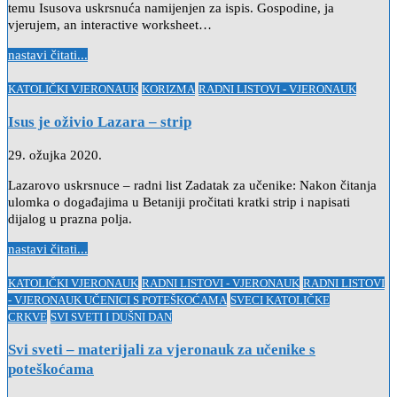
temu Isusova uskrsnuća namijenjen za ispis. Gospodine, ja
vjerujem, an interactive worksheet…
nastavi čitati...
Posted
KATOLIČKI VJERONAUK
KORIZMA
RADNI LISTOVI - VJERONAUK
in
Isus je oživio Lazara – strip
29. ožujka 2020.
Lazarovo uskrsnuce – radni list Zadatak za učenike: Nakon čitanja
ulomka o događajima u Betaniji pročitati kratki strip i napisati
dijalog u prazna polja.
nastavi čitati...
Posted
KATOLIČKI VJERONAUK
RADNI LISTOVI - VJERONAUK
RADNI LISTOVI
in
- VJERONAUK UČENICI S POTEŠKOĆAMA
SVECI KATOLIČKE
CRKVE
SVI SVETI I DUŠNI DAN
Svi sveti – materijali za vjeronauk za učenike s
poteškoćama