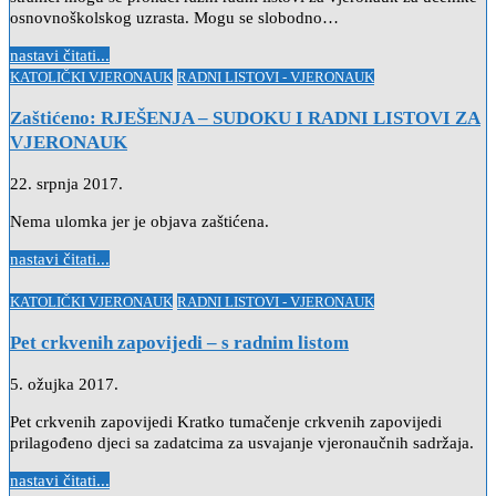
osnovnoškolskog uzrasta. Mogu se slobodno…
nastavi čitati...
Posted
KATOLIČKI VJERONAUK
RADNI LISTOVI - VJERONAUK
in
Zaštićeno: RJEŠENJA – SUDOKU I RADNI LISTOVI ZA
VJERONAUK
22. srpnja 2017.
Nema ulomka jer je objava zaštićena.
nastavi čitati...
Posted
KATOLIČKI VJERONAUK
RADNI LISTOVI - VJERONAUK
in
Pet crkvenih zapovijedi – s radnim listom
5. ožujka 2017.
Pet crkvenih zapovijedi Kratko tumačenje crkvenih zapovijedi
prilagođeno djeci sa zadatcima za usvajanje vjeronaučnih sadržaja.
nastavi čitati...