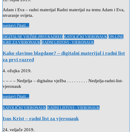
Adam i Eva – radni materijal Radni materijal na temu Adam i Eva,
stvaranje svijeta.
nastavi čitati...
Posted
DIGITALNE VJEŽBE-PRVI RAZRED
KATOLIČKI VJERONAUK
ON-LINE
in
IGRE ZA VJERONAUK
RADNI LISTOVI - VJERONAUK
Kako slavimo blagdane? – digitalni materijal i radni list
za prvi razred
4. ožujka 2019.
– – – – Nedjelja – digitalna vježba . . . . . . . . . Nedjelja-radni-list-
vjeronauk
nastavi čitati...
Posted
KATOLIČKI VJERONAUK
RADNI LISTOVI - VJERONAUK
in
Isus Krist – radni list za vjeronauk
24. veljače 2019.