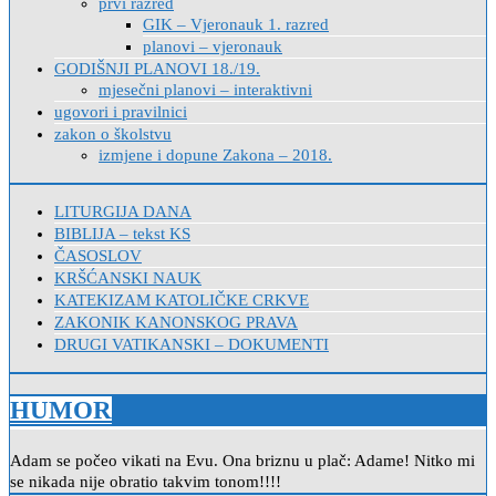
prvi razred
GIK – Vjeronauk 1. razred
planovi – vjeronauk
GODIŠNJI PLANOVI 18./19.
mjesečni planovi – interaktivni
ugovori i pravilnici
zakon o školstvu
izmjene i dopune Zakona – 2018.
LITURGIJA DANA
BIBLIJA – tekst KS
ČASOSLOV
KRŠĆANSKI NAUK
KATEKIZAM KATOLIČKE CRKVE
ZAKONIK KANONSKOG PRAVA
DRUGI VATIKANSKI – DOKUMENTI
HUMOR
Adam se počeo vikati na Evu. Ona briznu u plač: Adame! Nitko mi
se nikada nije obratio takvim tonom!!!!