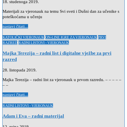
18. studenoga 2019.
Materijali za vjeronauk na temu Svi sveti i Dušni dan za učenike s
poteškoćama u učenju
nastavi čitati...
Posted
KATOLIČKI VJERONAUK
ON-LINE IGRE ZA VJERONAUK
PRVI
in
RAZRED
RADNI LISTOVI - VJERONAUK
Majka Terezija – radni list i digitalne vježbe za prvi
razred
28. listopada 2019.
Majka Terezija – radni list za vjeronauk u prvom razredu. – – – – –
– –
nastavi čitati...
Posted
RADNI LISTOVI - VJERONAUK
in
Adam i Eva – radni materijal
12. rujna 2019.