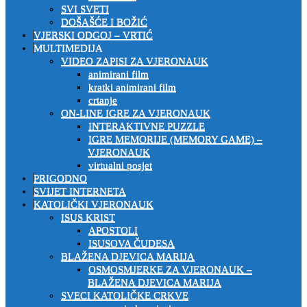
SVI SVETI
DOŠAŠĆE I BOŽIĆ
VJERSKI ODGOJ – VRTIĆ
MULTIMEDIJA
VIDEO ZAPISI ZA VJERONAUK
animirani film
kratki animirani film
crtanje
ON-LINE IGRE ZA VJERONAUK
INTERAKTIVNE PUZZLE
IGRE MEMORIJE (MEMORY GAME) –
VJERONAUK
virtualni posjet
PRIGODNO
SVIJET INTERNETA
KATOLIČKI VJERONAUK
ISUS KRIST
APOSTOLI
ISUSOVA ČUDESA
BLAŽENA DJEVICA MARIJA
OSMOSMJERKE ZA VJERONAUK –
BLAŽENA DJEVICA MARIJA
SVECI KATOLIČKE CRKVE