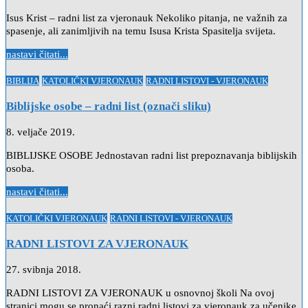
Isus Krist – radni list za vjeronauk Nekoliko pitanja, ne važnih za
spasenje, ali zanimljivih na temu Isusa Krista Spasitelja svijeta.
nastavi čitati...
Posted
BIBLIJA
KATOLIČKI VJERONAUK
RADNI LISTOVI - VJERONAUK
in
Biblijske osobe – radni list (označi sliku)
8. veljače 2019.
BIBLIJSKE OSOBE Jednostavan radni list prepoznavanja biblijskih
osoba.
nastavi čitati...
Posted
KATOLIČKI VJERONAUK
RADNI LISTOVI - VJERONAUK
in
RADNI LISTOVI ZA VJERONAUK
27. svibnja 2018.
RADNI LISTOVI ZA VJERONAUK u osnovnoj školi Na ovoj
stranici mogu se pronaći razni radni listovi za vjeronauk za učenike