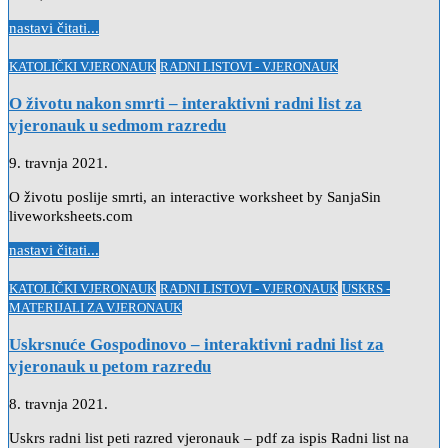
nastavi čitati...
Posted
KATOLIČKI VJERONAUK
RADNI LISTOVI - VJERONAUK
in
O životu nakon smrti – interaktivni radni list za
vjeronauk u sedmom razredu
9. travnja 2021.
O životu poslije smrti, an interactive worksheet by SanjaSin
liveworksheets.com
nastavi čitati...
Posted
KATOLIČKI VJERONAUK
RADNI LISTOVI - VJERONAUK
USKRS -
in
MATERIJALI ZA VJERONAUK
Uskrsnuće Gospodinovo – interaktivni radni list za
vjeronauk u petom razredu
8. travnja 2021.
Uskrs radni list peti razred vjeronauk – pdf za ispis Radni list na