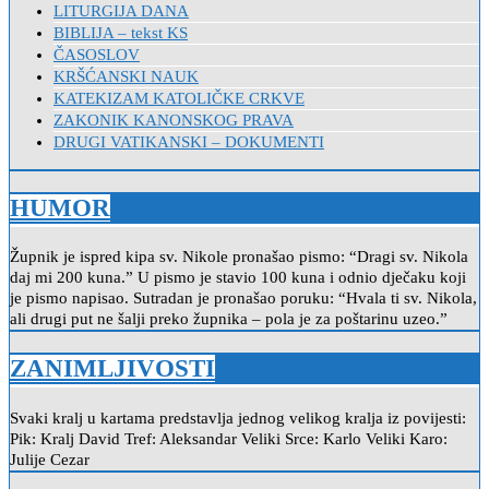
LITURGIJA DANA
BIBLIJA – tekst KS
ČASOSLOV
KRŠĆANSKI NAUK
KATEKIZAM KATOLIČKE CRKVE
ZAKONIK KANONSKOG PRAVA
DRUGI VATIKANSKI – DOKUMENTI
HUMOR
Župnik je ispred kipa sv. Nikole pronašao pismo: “Dragi sv. Nikola
daj mi 200 kuna.” U pismo je stavio 100 kuna i odnio dječaku koji
je pismo napisao. Sutradan je pronašao poruku: “Hvala ti sv. Nikola,
ali drugi put ne šalji preko župnika – pola je za poštarinu uzeo.”
ZANIMLJIVOSTI
Svaki kralj u kartama predstavlja jednog velikog kralja iz povijesti:
Pik: Kralj David Tref: Aleksandar Veliki Srce: Karlo Veliki Karo:
Julije Cezar