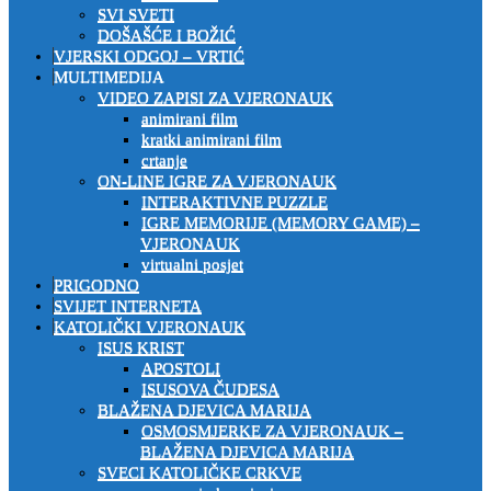
SVI SVETI
DOŠAŠĆE I BOŽIĆ
VJERSKI ODGOJ – VRTIĆ
MULTIMEDIJA
VIDEO ZAPISI ZA VJERONAUK
animirani film
kratki animirani film
crtanje
ON-LINE IGRE ZA VJERONAUK
INTERAKTIVNE PUZZLE
IGRE MEMORIJE (MEMORY GAME) –
VJERONAUK
virtualni posjet
PRIGODNO
SVIJET INTERNETA
KATOLIČKI VJERONAUK
ISUS KRIST
APOSTOLI
ISUSOVA ČUDESA
BLAŽENA DJEVICA MARIJA
OSMOSMJERKE ZA VJERONAUK –
BLAŽENA DJEVICA MARIJA
SVECI KATOLIČKE CRKVE