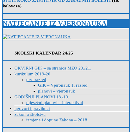
SVETI ROKO ZAŠTITNIK OD ZARAZNIH BOLESTI
(16.
kolovoza)
NATJECANJE IZ VJERONAUKA
ŠKOLSKI KALENDAR 24/25
OKVIRNI GIK – sa stranica MZO 20./21.
kurikulum 2019-20
prvi razred
GIK – Vjeronauk 1. razred
planovi – vjeronauk
GODIŠNJI PLANOVI 18./19.
mjesečni planovi – interaktivni
ugovori i pravilnici
zakon o školstvu
izmjene i dopune Zakona – 2018.