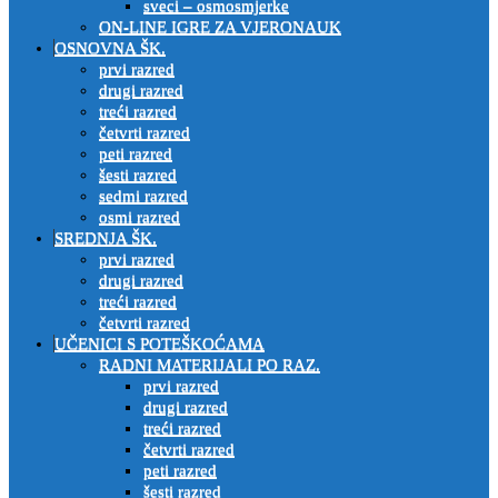
sveci – osmosmjerke
ON-LINE IGRE ZA VJERONAUK
OSNOVNA ŠK.
prvi razred
drugi razred
treći razred
četvrti razred
peti razred
šesti razred
sedmi razred
osmi razred
SREDNJA ŠK.
prvi razred
drugi razred
treći razred
četvrti razred
UČENICI S POTEŠKOĆAMA
RADNI MATERIJALI PO RAZ.
prvi razred
drugi razred
treći razred
četvrti razred
peti razred
šesti razred