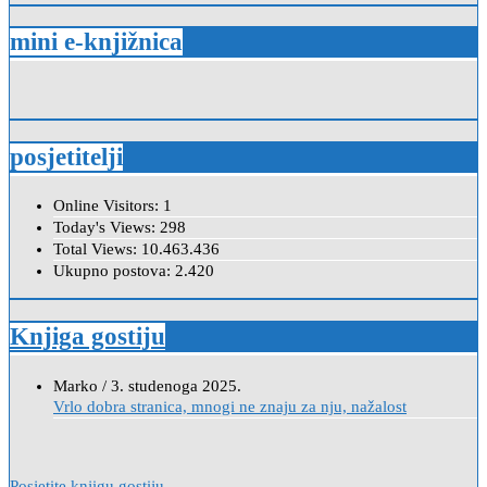
mini e-knjižnica
posjetitelji
Online Visitors:
1
Today's Views:
298
Total Views:
10.463.436
Ukupno postova:
2.420
Knjiga gostiju
Anica
/
7. veljače 2024.
Poštovanje, draga kolegice! Hvala Vam na nesebičnom radu i
promoviranju...