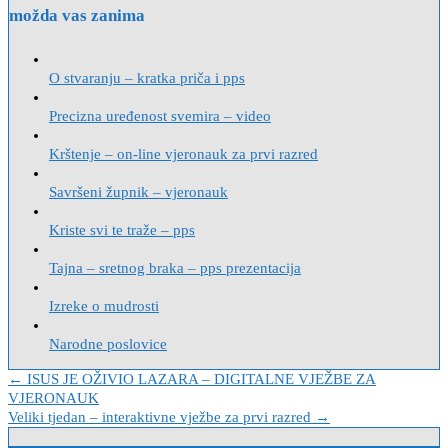
možda vas zanima
O stvaranju – kratka priča i pps
Precizna uređenost svemira – video
Krštenje – on-line vjeronauk za prvi razred
Savršeni župnik – vjeronauk
Kriste svi te traže – pps
Tajna – sretnog braka – pps prezentacija
Izreke o mudrosti
Narodne poslovice
Navigacija
← ISUS JE OŽIVIO LAZARA – DIGITALNE VJEŽBE ZA
VJERONAUK
objava
Veliki tjedan – interaktivne vježbe za prvi razred →