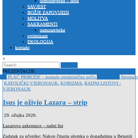
osmosmjerke – ispis
SAVJEST
BOŽJE ZAPOVIJEDI
MOLITVA
SAKRAMENTI
osmosmjerke
optimizam
EKOLOGIJA
kontakt
×
Search
for:
PREZENTACIJE
19
PLAČ PRIRODE – pomalo pesimistična priča
2022-10-26
Siromašni 
Posted
KATOLIČKI VJERONAUK
,
KORIZMA
,
RADNI LISTOVI -
in
VJERONAUK
Isus je oživio Lazara – strip
29. ožujka 2020.
Lazarovo uskrsnuce – radni list
Zadatak za učenike: Nakon čitanja ulomka o događajima u Betaniji