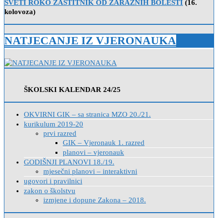
SVETI ROKO ZAŠTITNIK OD ZARAZNIH BOLESTI
(16.
kolovoza)
NATJECANJE IZ VJERONAUKA
ŠKOLSKI KALENDAR 24/25
OKVIRNI GIK – sa stranica MZO 20./21.
kurikulum 2019-20
prvi razred
GIK – Vjeronauk 1. razred
planovi – vjeronauk
GODIŠNJI PLANOVI 18./19.
mjesečni planovi – interaktivni
ugovori i pravilnici
zakon o školstvu
izmjene i dopune Zakona – 2018.