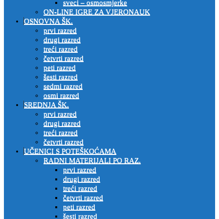
sveci – osmosmjerke
ON-LINE IGRE ZA VJERONAUK
OSNOVNA ŠK.
prvi razred
drugi razred
treći razred
četvrti razred
peti razred
šesti razred
sedmi razred
osmi razred
SREDNJA ŠK.
prvi razred
drugi razred
treći razred
četvrti razred
UČENICI S POTEŠKOĆAMA
RADNI MATERIJALI PO RAZ.
prvi razred
drugi razred
treći razred
četvrti razred
peti razred
šesti razred