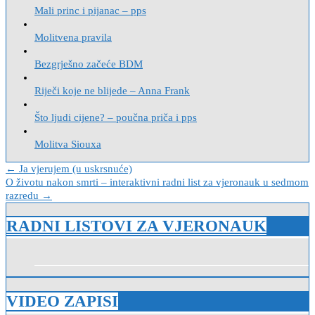
Mali princ i pijanac – pps
Molitvena pravila
Bezgrješno začeće BDM
Riječi koje ne blijede – Anna Frank
Što ljudi cijene? – poučna priča i pps
Molitva Siouxa
Navigacija
← Ja vjerujem (u uskrsnuće)
O životu nakon smrti – interaktivni radni list za vjeronauk u sedmom
objava
razredu →
RADNI LISTOVI ZA VJERONAUK
VIDEO ZAPISI