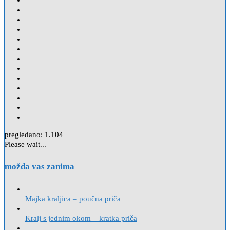
pregledano:
1.104
Please wait...
možda vas zanima
Majka kraljica – poučna priča
Kralj s jednim okom – kratka priča