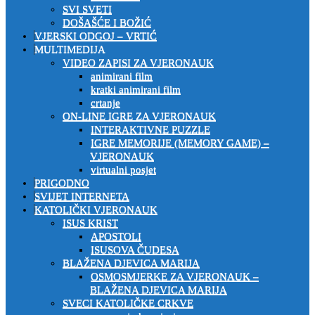
SVI SVETI
DOŠAŠĆE I BOŽIĆ
VJERSKI ODGOJ – VRTIĆ
MULTIMEDIJA
VIDEO ZAPISI ZA VJERONAUK
animirani film
kratki animirani film
crtanje
ON-LINE IGRE ZA VJERONAUK
INTERAKTIVNE PUZZLE
IGRE MEMORIJE (MEMORY GAME) –
VJERONAUK
virtualni posjet
PRIGODNO
SVIJET INTERNETA
KATOLIČKI VJERONAUK
ISUS KRIST
APOSTOLI
ISUSOVA ČUDESA
BLAŽENA DJEVICA MARIJA
OSMOSMJERKE ZA VJERONAUK –
BLAŽENA DJEVICA MARIJA
SVECI KATOLIČKE CRKVE