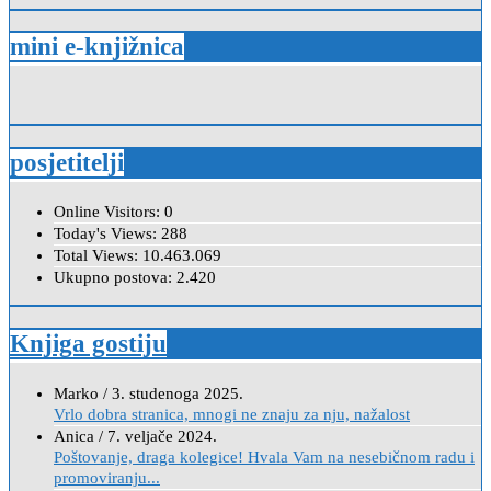
mini e-knjižnica
posjetitelji
Online Visitors:
0
Today's Views:
288
Total Views:
10.463.069
Ukupno postova:
2.420
Knjiga gostiju
Marko
/
3. studenoga 2025.
Vrlo dobra stranica, mnogi ne znaju za nju, nažalost
Anica
/
7. veljače 2024.
Poštovanje, draga kolegice! Hvala Vam na nesebičnom radu i
promoviranju...