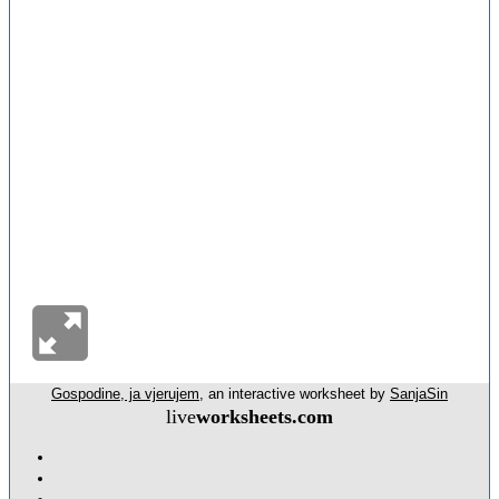
Gospodine, ja vjerujem
, an interactive worksheet by
SanjaSin
live
worksheets.com