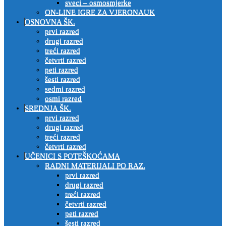
sveci – osmosmjerke
ON-LINE IGRE ZA VJERONAUK
OSNOVNA ŠK.
prvi razred
drugi razred
treći razred
četvrti razred
peti razred
šesti razred
sedmi razred
osmi razred
SREDNJA ŠK.
prvi razred
drugi razred
treći razred
četvrti razred
UČENICI S POTEŠKOĆAMA
RADNI MATERIJALI PO RAZ.
prvi razred
drugi razred
treći razred
četvrti razred
peti razred
šesti razred