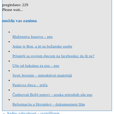
pregledano:
229
Please wait...
možda vas zanima
Blaženstva Isusova – pps
Jedan je Bog, a tri su božanske osobe
Prijatelji sa svojom djecom na facebooku: da ili ne?
Ulje od bakalara za psa – pps
Sveti Jeronim – interaktivni materijali
Paukova djeca – priča
Čudnovati Božji putovi – pouka prirodnih sila pps
Reformacija u Hrvatskoj – dokumentarni film
← Anđeo zahvalnosti – razmišljanje