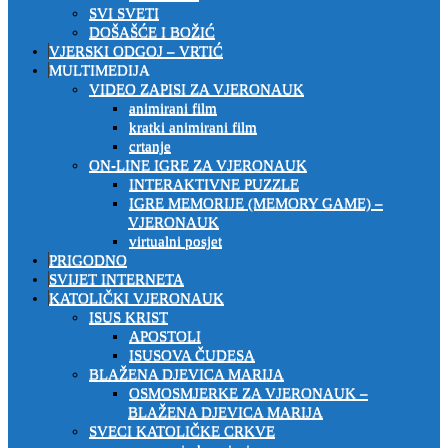
SVI SVETI
DOŠAŠĆE I BOŽIĆ
VJERSKI ODGOJ – VRTIĆ
MULTIMEDIJA
VIDEO ZAPISI ZA VJERONAUK
animirani film
kratki animirani film
crtanje
ON-LINE IGRE ZA VJERONAUK
INTERAKTIVNE PUZZLE
IGRE MEMORIJE (MEMORY GAME) –
VJERONAUK
virtualni posjet
PRIGODNO
SVIJET INTERNETA
KATOLIČKI VJERONAUK
ISUS KRIST
APOSTOLI
ISUSOVA ČUDESA
BLAŽENA DJEVICA MARIJA
OSMOSMJERKE ZA VJERONAUK –
BLAŽENA DJEVICA MARIJA
SVECI KATOLIČKE CRKVE