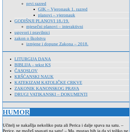
prvi razred
GIK – Vjeronauk 1. razred
planovi – vjeronauk
GODIŠNJI PLANOVI 18./19.
mjesečni planovi – interaktivni
ugovori i pravilnici
zakon o školstvu
izmjene i dopune Zakona – 2018.
LITURGIJA DANA
BIBLIJA – tekst KS
ČASOSLOV
KRŠĆANSKI NAUK
KATEKIZAM KATOLIČKE CRKVE
ZAKONIK KANONSKOG PRAVA
DRUGI VATIKANSKI – DOKUMENTI
HUMOR
Učitelj se nakašlja nekoliko puta ali Perica i dalje spava na satu. –
Perice, ne možeš spavati na satu! – Ma, mogao bih ja da vi toliko ne