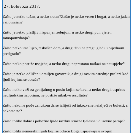
27. kolovoza 2017.
Zašto je netko tužan, a netko sretan?Zašto je netko veseo i bogat, a netko jadan
i siromašan?
Zašto je netko plašljiv i ispunjen zebnjom, a netko drugi pun vjere i
samopouzdanja?
Zašto netko ima lijep, raskošan dom, a drugi živi na pragu gladi u bijednom
predgrađu?
Zašto netko postiže uspjehe, a netko drugi neprestano nailazi na neuspjehe?
Zašto je netko odličan i omiljen govornik, a drugi sasvim osrednje prolazi kod
ljudi kojima se obraća?
Zašto netko važi za genijalnog u poslu kojim se bavi, a netko drugi, usprkos
nadljudskim naporima, ne postiže nikakve rezultate?
Zašto nekome pođe za rukom da se izliječi od takozvane neizlječive bolesti, a
nekome ne?
Zašto tolike dobre i pobožne ljude razdiru strašne tjelesne i duševne patnje?
Zašto toliki nemoralni ljudi koji se odriču Boga uspijevaju u svojim