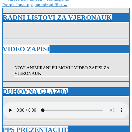
Navigacija
Prorok Jona -pps, animirani film →
objava
RADNI LISTOVI ZA VJERONAUK
VIDEO ZAPISI
NOVI ANIMIRANI FILMOVI I VIDEO ZAPISI ZA
VJERONAUK
DUHOVNA GLAZBA
PPS PREZENTACIJE