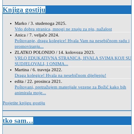
Knjiga gostiju
Marko
/
3. studenoga 2025.
Vrlo dobra stranica, mnogi ne znaju za nju, nažalost
Anica
/
7. veljače 2024.
Poštovanje, draga kolegice! Hvala Vam na nesebičnom radu i
promoviranju...
ZLATKO POLONIJO
/
14. kolovoza 2023.
VRLO EDUKATIVNA STRANICA, HVALA SVIMA KOJI SU
SUDJELOVALI, I ONIMA...
Martina
/
6. travnja 2022.
Draga kolegice! Hvala na nesebičnom dijeljenju!
edita
/
22. prosinca 2021.
Poštovani, pretražujem materijale vezene za Božić kako bih
animirala moje...
Posjetite knjigu gostiju
tko sam…