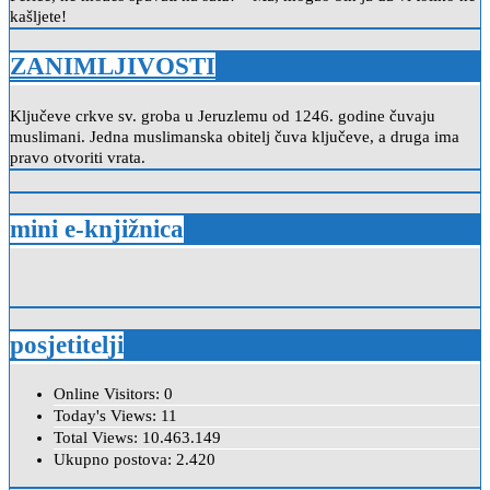
kašljete!
ZANIMLJIVOSTI
Ključeve crkve sv. groba u Jeruzlemu od 1246. godine čuvaju
muslimani. Jedna muslimanska obitelj čuva ključeve, a druga ima
pravo otvoriti vrata.
mini e-knjižnica
posjetitelji
Online Visitors:
0
Today's Views:
11
Total Views:
10.463.149
Ukupno postova:
2.420