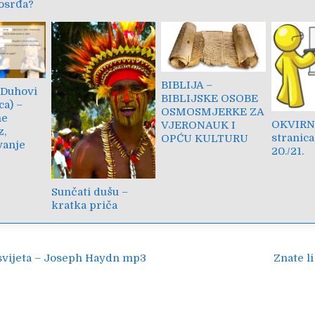
osrđa?
BIBLIJA –
 Duhovi
BIBLIJSKE OSOBE
ca) –
OSMOSMJERKE ZA
ne
OKVIRNI
VJERONAUK I
z,
stranic
OPĆU KULTURU
vanje
20./21.
Sunčati dušu –
kratka priča
ija
svijeta – Joseph Haydn mp3
Znate l