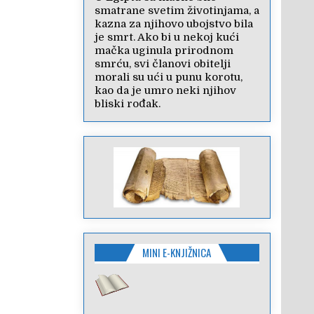
smatrane svetim životinjama, a
kazna za njihovo ubojstvo bila
je smrt. Ako bi u nekoj kući
mačka uginula prirodnom
smrću, svi članovi obitelji
morali su ući u punu korotu,
kao da je umro neki njihov
bliski rođak.
MINI E-KNJIŽNICA