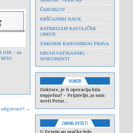
ČASOSLOV
KRŠĆANSKI NAUK
KATEKIZAM KATOLIČKE
CRKVE
ZAKONIK KANONSKOG PRAVA
 GIK – sa
DRUGI VATIKANSKI –
a MZO
DOKUMENTI
HUMOR
Doktore, je li operacija bila
uspješna? – Prijatelju, ja sam
sveti Petar…
i odgovore? →
ZANIMLJIVOSTI
U Egiptu su mačke bile