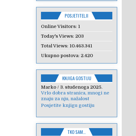
POSJETITELJI
Online Visitors:
1
Today's Views:
203
Total Views:
10.463.341
Ukupno postova:
2.420
KNJIGA GOSTIJU
Marko
Anica
/
/
7. veljače 2024.
3. studenoga 2025.
Vrlo dobra stranica, mnogi ne
Poštovanje, draga kolegice!
znaju za nju, nažalost
Hvala Vam na nesebičnom
radu i promoviranju...
Posjetite knjigu gostiju