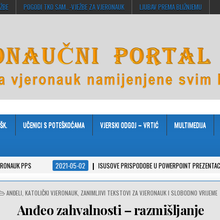
EŽBE
POGODI TKO SAM…-VJEŽBE ZA VJERONAUK
LJUBAV PREMA BLIŽNJEMU
ŠK.
UČENICI S POTEŠKOĆAMA
VJERSKI ODGOJ – VRTIĆ
MULTIMEDIJA
2021-05-02
ISUSOVE PRISPODOBE U POWERPOINT PREZENTACIJAMA
2
POSTED
ANĐELI
,
KATOLIČKI VJERONAUK
,
ZANIMLJIVI TEKSTOVI ZA VJERONAUK I SLOBODNO VRIJEME
IN
Anđeo zahvalnosti – razmišljanje