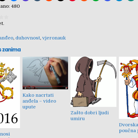
ano:
480
tem:
Submit Rating
t.
anđeo
,
duhovnost
,
vjeronauk
s zanima
Kako nacrtati
anđela – video
upute
Zašto dobri ljudi
umiru
Dvorska
poučna 
nosi