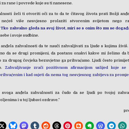
i za rane i povrede koje su ti nanesene.
nosti želi ti otvoriti oči za to da te čitavog života prati Božji an
 nećeš više nesvjesno prolaziti stvorenim svijetom nego raz
.
Tko zahvalno gleda na svoj život, miri se s onim što mu se događ
 sebe i svoje sudbine.
anđela zahvalnosti da te nauči zahvaljivati za ljude s kojima živiš.
imo da se drugi promijeni, da postanu onakvi kakve mi želimo da 
 za drugog čovjeka bezuvjetno ga prihvaćamo. Ljudi često primijet
mo.
Zahvaljivanje zrači pozitivnom afirmacijom uslijed koje se 
rihvaćenim i kad osjeti da nema tog nesvjesnog zahtjeva za promj
 svoga anđela zahvalnosti za čudo da se ljudi po tvojoj zahval
ljenima i u toj ljubavi ozdrave.”
pr