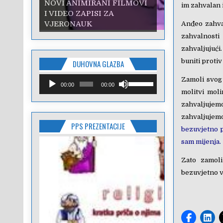
NOVI ANIMIRANI FILMOVI
im zahvalan 
I VIDEO ZAPISI ZA
VJERONAUK
Anđeo zahval
zahvalnosti
zahvaljujući
buniti protiv
DUHOVNA GLAZBA
Reproduktor
Upotrijebite
Zamoli svog 
00:00
00:00
audiozapisa
tipke
molitvi mol
sa
zahvaljujemo
strelicama
Gore/Dolje
zahvaljuje
PPS PREZENTACIJE
kako
bezuvjetno p
biste
sam mijenja.
pojačali
ili
Zato zamoli
smanjili
bezuvjetno vo
zvuk.