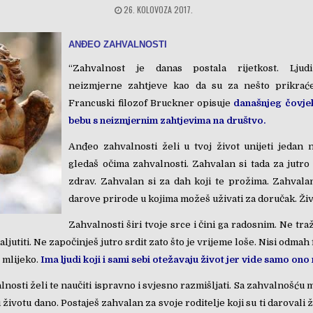
26. KOLOVOZA 2017.
ANĐEO ZAHVALNOSTI
“Zahvalnost je danas postala rijetkost. Ljudi
neizmjerne zahtjeve kao da su za nešto prikraće
Francuski filozof Bruckner opisuje
današnjeg čovje
bebu s neizmjernim zahtjevima na društvo.
Anđeo zahvalnosti želi u tvoj život unijeti jedan 
gledaš očima zahvalnosti. Zahvalan si tada za jutro 
zdrav. Zahvalan si za dah koji te prožima. Zahvala
darove prirode u kojima možeš uživati za doručak. Živi
Zahvalnosti širi tvoje srce i čini ga radosnim. Ne traž
aljutiti. Ne započinješ jutro srdit zato što je vrijeme loše. Nisi odmah 
o mlijeko.
Ima ljudi koji i sami sebi otežavaju život jer vide samo ono
nosti želi te naučiti ispravno i svjesno razmišljati. Sa zahvalnošću 
 u životu dano. Postaješ zahvalan za svoje roditelje koji su ti darovali 