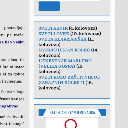
 postavljaju
SVETI ARNIR
(4. kolovoza)
SVETI LOVRE
(10. kolovoza)
ni pa traže.
SVETA KLARA ASIŠKA
(11.
ka kao veliku
kolovoza)
MAKSIMILIJAN KOLBE
(14.
kolovoza)
novi okus. Da
UZNESENJE MARIJINO
(VELIKA GOSPA)
(15.
i što si ustao
kolovoza)
n si za dobre
SVETI ROKO ZAŠTITNIK OD
š svjesnije.
ZARAZNIH BOLESTI
(16.
kolovoza)
iš stvari koje
frustriran jer
 negativno.
NATJECANJE IZ VJERONAUKA
možeš shvatiti
život. Postaješ