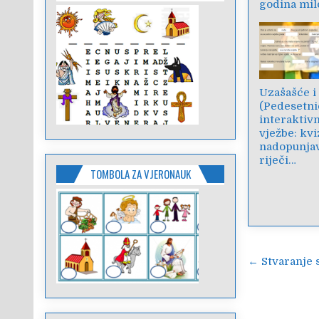
godina mil
Uzašašće i
(Pedesetni
interaktiv
vježbe: kvi
nadopunja
riječi…
TOMBOLA ZA VJERONAUK
Navigac
← Stvaranje 
objava