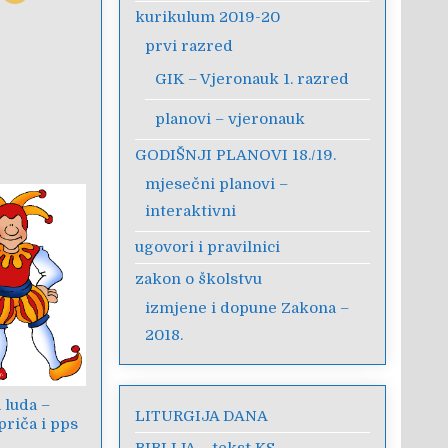
kurikulum 2019-20
prvi razred
GIK – Vjeronauk 1. razred
planovi – vjeronauk
GODIŠNJI PLANOVI 18./19.
mjesečni planovi –
interaktivni
ugovori i pravilnici
zakon o školstvu
izmjene i dopune Zakona –
2018.
 luda –
LITURGIJA DANA
priča i pps
BIBLIJA – tekst KS