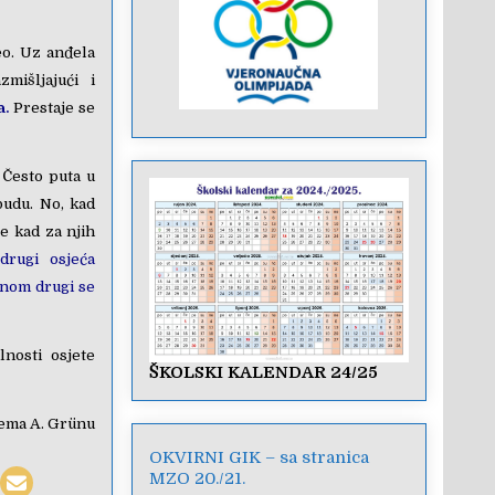
đeo. Uz anđela
mišljajući i
a.
Prestaje se
 Često puta u
budu. No, kad
e kad za njih
drugi osjeća
enom drugi se
nosti osjete
ŠKOLSKI KALENDAR 24/25
ema A. Grünu
OKVIRNI GIK – sa stranica
MZO 20./21.