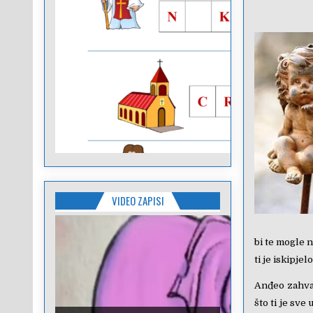
VIDEO ZAPISI
bi te mogle n
ti je iskipjel
Anđeo zahval
što ti je sve