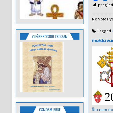
pregled
Rate this i
No votes ye
Tagged
VJEŽBE POGODI TKO SAM
možda va
OSMOSMJERKE
Što nam do