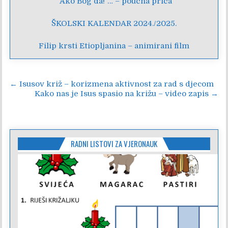
“Ako Bog da!”… – poučna priča
ŠKOLSKI KALENDAR 2024./2025.
Filip krsti Etiopljanina – animirani film
Navigacija
← Isusov križ – korizmena aktivnost za rad s djecom
Kako nas je Isus spasio na križu – video zapis →
objava
RADNI LISTOVI ZA VJERONAUK