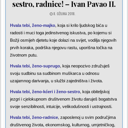
sestro, radnice! – Ivan Pavao II.
8. OŽUJKA 2018.
Hvala tebi, ženo-majko
, koja si krilo ljudskog bića u
radosti i muci toga jedinstvenog iskustva, po kojemu si
Božji osmijeh djetetu koje dolazi na svijet, vodilja njegovih
prvih koraka, podrška njegovu rastu, uporišna točka na
životnom putu.
Hvala tebi, ženo-suprugo
, koja neopozivo združuješ
svoju sudbinu sa sudbinom muškarca u odnosu
uzajamnog darivanja, u službi zajedništva i života.
Hvala tebi, ženo-kćeri i ženo-sestro
, koja obiteljskoj
jezgri i cjelokupnom društvenom životu daruješ bogatstva
svoje senzibilnosti, intuicije, velikodušnosti i ustrajnosti.
Hvala tebi, ženo-radnice
, zaposlenoj u svim područjima
društvenog života, ekonomskog, kulturnog, umjetničkog,