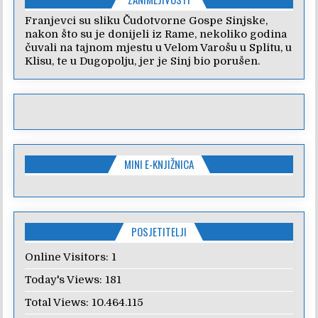
Franjevci su sliku Čudotvorne Gospe Sinjske,
nakon što su je donijeli iz Rame, nekoliko godina
čuvali na tajnom mjestu u Velom Varošu u Splitu, u
Klisu, te u Dugopolju, jer je Sinj bio porušen.
MINI E-KNJIŽNICA
POSJETITELJI
Online Visitors:
1
Today's Views:
181
Total Views:
10.464.115