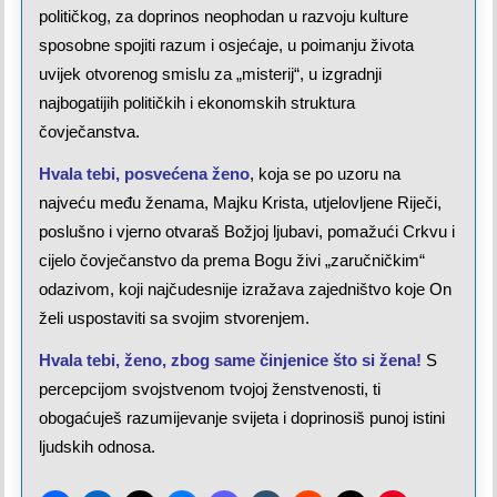
političkog, za doprinos neophodan u razvoju kulture
sposobne spojiti razum i osjećaje, u poimanju života
uvijek otvorenog smislu za „misterij“, u izgradnji
najbogatijih političkih i ekonomskih struktura
čovječanstva.
Hvala tebi, posvećena ženo
, koja se po uzoru na
najveću među ženama, Majku Krista, utjelovljene Riječi,
poslušno i vjerno otvaraš Božjoj ljubavi, pomažući Crkvu i
cijelo čovječanstvo da prema Bogu živi „zaručničkim“
odazivom, koji najčudesnije izražava zajedništvo koje On
želi uspostaviti sa svojim stvorenjem.
Hvala tebi, ženo, zbog same činjenice što si žena!
S
percepcijom svojstvenom tvojoj ženstvenosti, ti
obogaćuješ razumijevanje svijeta i doprinosiš punoj istini
ljudskih odnosa.