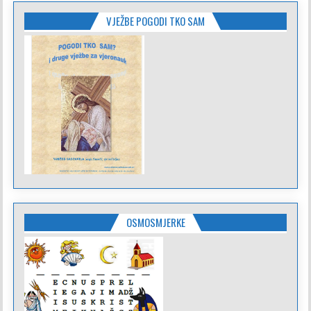
VJEŽBE POGODI TKO SAM
OSMOSMJERKE