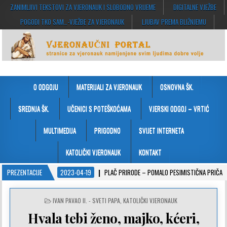
ZANIMLJIVI TEKSTOVI ZA VJERONAUK I SLOBODNO VRIJEME
DIGITALNE VJEŽBE
POGODI TKO SAM…-VJEŽBE ZA VJERONAUK
LJUBAV PREMA BLIŽNJEMU
VJERONAUČNI PORTAL
stranice za vjeronauk namjenjene svim ljudima dobre volje
O ODGOJU
MATERIJALI ZA VJERONAUK
OSNOVNA ŠK.
SREDNJA ŠK.
UČENICI S POTEŠKOĆAMA
VJERSKI ODGOJ – VRTIĆ
MULTIMEDIJA
PRIGODNO
SVIJET INTERNETA
KATOLIČKI VJERONAUK
KONTAKT
PREZENTACIJE
2023-04-19
PLAČ PRIRODE – POMALO PESIMISTIČNA PRIČA
POSTED
IVAN PAVAO II. - SVETI PAPA
,
KATOLIČKI VJERONAUK
IN
Hvala tebi ženo, majko, kćeri,