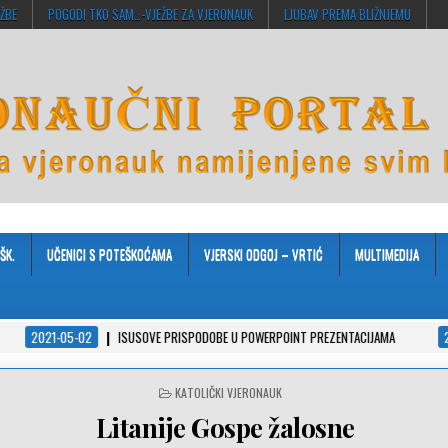
EŽBE
POGODI TKO SAM…-VJEŽBE ZA VJERONAUK
LJUBAV PREMA BLIŽNJEMU
ŠK.
UČENICI S POTEŠKOĆAMA
VJERSKI ODGOJ – VRTIĆ
MULTIMEDIJA
02
ISUSOVE PRISPODOBE U POWERPOINT PREZENTACIJAMA
2021-04-08
POSTED
KATOLIČKI VJERONAUK
IN
Litanije Gospe žalosne