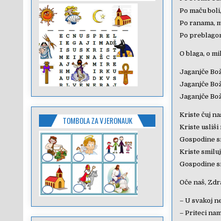
Po maču boli,
Po ranama, m
Po preblagom
O blaga, o mi
Jaganjče Bož
Jaganjče Božj
Jaganjče Bož
Kriste čuj na
TOMBOLA ZA VJERONAUK
Kriste usliši
Gospodine sm
Kriste smiluj
Gospodine sm
Oče naš, Zdr
– U svakoj ne
– Priteci na