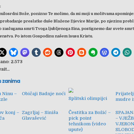
:
milosrdni Bože, ponizno Te molimo, da mi moji u molitvama spominj
i probadanje preslatke duše Blažene Djevice Marije, po njezinu pre
o zaslugama smrti Tvoga ljubljenoga Sina, postignemo dar svete smrt
enstva. Po istom Gospodinu našem Isusu Kristu.
ano:
2.573
it...
s zanima
u Ninu –
Običaji Badnje noći
Prijatel
Splitski olimpijci
zzle
mudre i
v konj –
Zagrljaj – Siniša
Čestitka za Božić –
SPAJAN
ča
Glavašević
pick point
– VJEŽB
tehnikom (video
VJERON
upute)
SLOBO