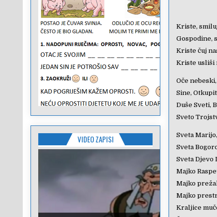
Kriste, smilu
Gospodine, s
Kriste čuj na
Kriste usliši
Oče nebeski,
Sine, Otkupit
Duše Sveti, 
Sveto Trojst
Sveta Marijo,
VIDEO ZAPISI
Sveta Bogoro
Sveta Djevo 
Majko Raspet
Majko preža
Majko prestr
Kraljice muč