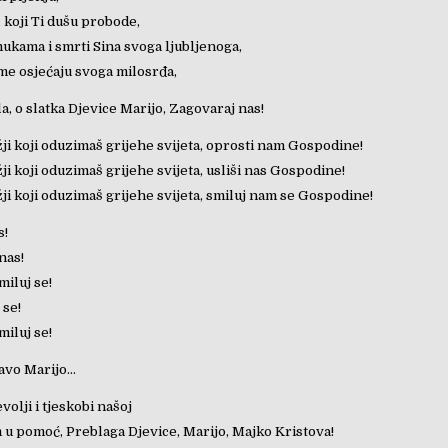
 koji Ti dušu probode,
ukama i smrti Sina svoga ljubljenoga,
e osjećaju svoga milosrđa,
la, o slatka Djevice Marijo, Zagovaraj nas!
ji koji oduzimaš grijehe svijeta, oprosti nam Gospodine!
i koji oduzimaš grijehe svijeta, usliši nas Gospodine!
ji koji oduzimaš grijehe svijeta, smiluj nam se Gospodine!
s!
 nas!
iluj se!
 se!
iluj se!
avo Marijo…
volji i tjeskobi našoj
m u pomoć, Preblaga Djevice, Marijo, Majko Kristova!