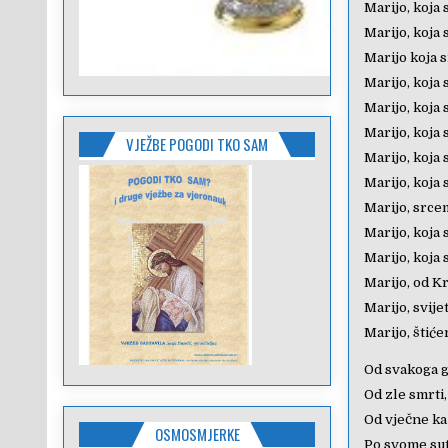
Marijo, koja 
Marijo, koja 
Marijo koja si
Marijo, koja 
Marijo, koja 
Marijo, koja 
VJEŽBE POGODI TKO SAM
Marijo, koja 
Marijo, koja 
Marijo, srce
Marijo, koja 
Marijo, koja 
Marijo, od K
Marijo, svije
Marijo, štiće
Od svakoga g
Od zle smrti,
Od vječne ka
OSMOSMJERKE
Po svome sut