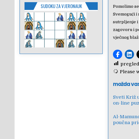
SUDOKU ZA VJERONAUK
Pomolimo se
Svemogući i 
sutrpljenje 
zagovoru i p
vječnog blaž
pregled
Please wa
možda va
Sveti Križ 
on-line pu
Al-Mamuno
poučna pri