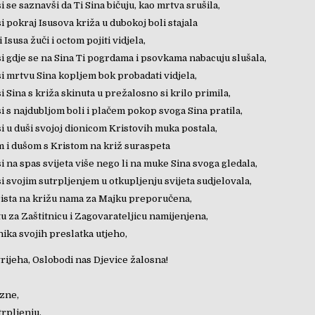
si se saznavši da Ti Sina bičuju, kao mrtva srušila,
si pokraj Isusova križa u dubokoj boli stajala
 Isusa žuči i octom pojiti vidjela,
si gdje se na Sina Ti pogrdama i psovkama nabacuju slušala,
si mrtvu Sina kopljem bok probadati vidjela,
si Sina s križa skinuta u prežalosno si krilo primila,
si s najdubljom boli i plačem pokop svoga Sina pratila,
si u duši svojoj dionicom Kristovih muka postala,
m i dušom s Kristom na križ suraspeta
si na spas svijeta više nego li na muke Sina svoga gledala,
si svojim sutrpljenjem u otkupljenju svijeta sudjelovala,
rista na križu nama za Majku preporučena,
tu za Zaštitnicu i Zagovarateljicu namijenjena,
nika svojih preslatka utjeho,
rijeha, Oslobodi nas Djevice žalosna!
zne,
rpljenju,