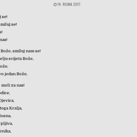
14. RUJNA 2017.
j se!
miluj se!
s!
 nas!
 Bože, smiluj nam se!
elju svijeta Bože,
Bože,
vo jedan Bože,
 moli za nas!
dice,
Djevica,
oga Kralja,
losna,
pljiva,
enika,