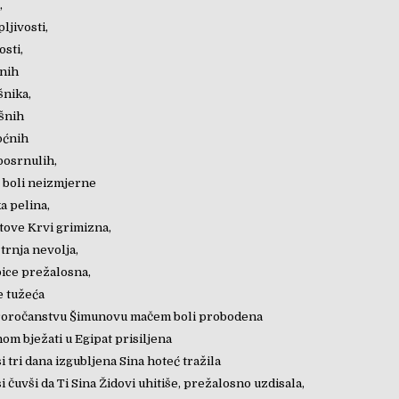
,
ljivosti,
osti,
snih
šnika,
šnih
oćnih
posrnulih,
 boli neizmjerne
a pelina,
tove Krvi grimizna,
 trnja nevolja,
bice prežalosna,
e tužeća
proročanstvu Šimunovu mačem boli probodena
nom bježati u Egipat prisiljena
si tri dana izgubljena Sina hoteć tražila
si čuvši da Ti Sina Židovi uhitiše, prežalosno uzdisala,