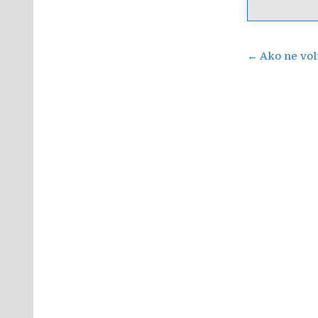
Navigac
← Ako ne voli
objava