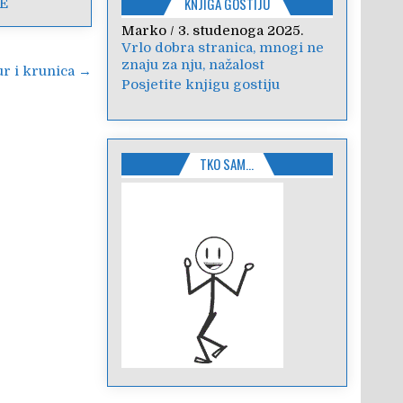
KNJIGA GOSTIJU
E
Marko
Anica
/
/
7. veljače 2024.
3. studenoga 2025.
Vrlo dobra stranica, mnogi ne
Poštovanje, draga kolegice!
znaju za nju, nažalost
Hvala Vam na nesebičnom
ur i krunica →
radu i promoviranju...
Posjetite knjigu gostiju
TKO SAM…