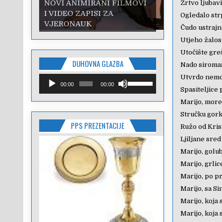
NOVI ANIMIRANI FILMOVI
Žrtvo ljubavi
I VIDEO ZAPISI ZA
Ogledalo strp
VJERONAUK
Čudo ustrajn
Utjeho žalo
Utočište gre
DUHOVNA GLAZBA
Nado siroma
Reproduktor
Utvrdo nem
Upotrijebite
00:00
00:00
audiozapisa
tipke
Spasiteljice 
sa
Marijo, more
strelicama
Stručku gork
Gore/Dolje
PPS PREZENTACIJE
kako
Ružo od Kris
biste
Ljiljane sred
pojačali
Marijo, golu
ili
smanjili
Marijo, grlic
zvuk.
Marijo, po 
Marijo, sa Si
Marijo, koja 
Marijo, koja 