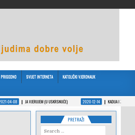
PRIGODNO
SVIJET INTERNETA
KATOLIČKI VJERONAUK
JA VJERUJEM (U USKRSNUĆE)
2020-12-14
KADIJA I ZAKON – KRATKA PRIČA U
PRETRAŽI
Search
for: