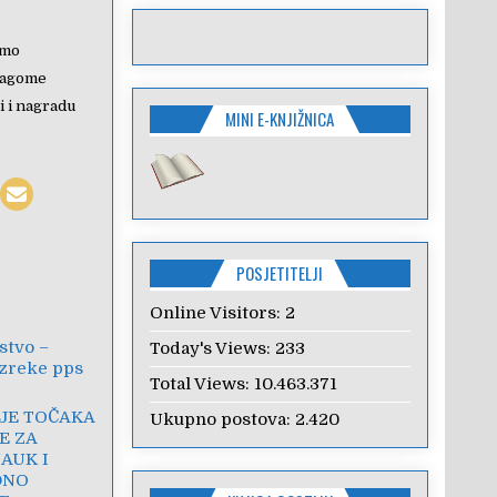
emo
blagome
i i nagradu
MINI E-KNJIŽNICA
POSJETITELJI
Online Visitors:
2
jstvo –
Today's Views:
233
zreke pps
Total Views:
10.463.371
JE TOČAKA
Ukupno postova:
2.420
E ZA
AUK I
DNO