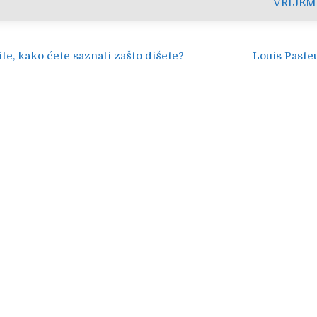
VRIJEM
ija
te, kako ćete saznati zašto dišete?
Louis Paste