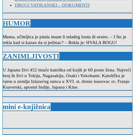
DRUGI VATIKANSKI – DOKUMENTI
HUMOR
Mama, učiteljica je pitala imam li mlađeg brata ili sestru. – I što je
rekla kad si kazao da si jedinac? – Rekla je: HVALA BOGU!
ZANIMLJIVOSTI
U Japanu živi 452 tisuće katolika od kojih je 60 posto žena. Najveći
broj ih živi u Tokiju, Nagasakiju, Osaki i Yokohami. Katoličku je
vjeru u zemlju Izlazećeg sunca u XVI. st. donio isusovac sv. Franjo
Ksaverski, apostol Indije, Japana i Kine.
mini e-knjižnica