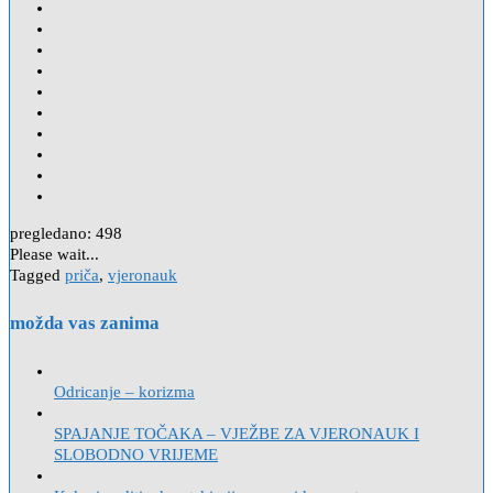
pregledano:
498
Please wait...
Tagged
priča
,
vjeronauk
možda vas zanima
Odricanje – korizma
SPAJANJE TOČAKA – VJEŽBE ZA VJERONAUK I
SLOBODNO VRIJEME