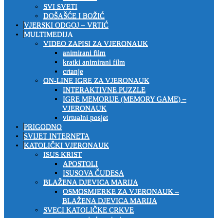
SVI SVETI
DOŠAŠĆE I BOŽIĆ
VJERSKI ODGOJ – VRTIĆ
MULTIMEDIJA
VIDEO ZAPISI ZA VJERONAUK
animirani film
kratki animirani film
crtanje
ON-LINE IGRE ZA VJERONAUK
INTERAKTIVNE PUZZLE
IGRE MEMORIJE (MEMORY GAME) –
VJERONAUK
virtualni posjet
PRIGODNO
SVIJET INTERNETA
KATOLIČKI VJERONAUK
ISUS KRIST
APOSTOLI
ISUSOVA ČUDESA
BLAŽENA DJEVICA MARIJA
OSMOSMJERKE ZA VJERONAUK –
BLAŽENA DJEVICA MARIJA
SVECI KATOLIČKE CRKVE