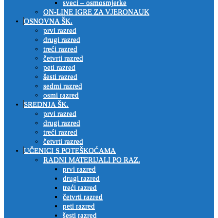
sveci – osmosmjerke
ON-LINE IGRE ZA VJERONAUK
OSNOVNA ŠK.
prvi razred
drugi razred
treći razred
četvrti razred
peti razred
šesti razred
sedmi razred
osmi razred
SREDNJA ŠK.
prvi razred
drugi razred
treći razred
četvrti razred
UČENICI S POTEŠKOĆAMA
RADNI MATERIJALI PO RAZ.
prvi razred
drugi razred
treći razred
četvrti razred
peti razred
šesti razred