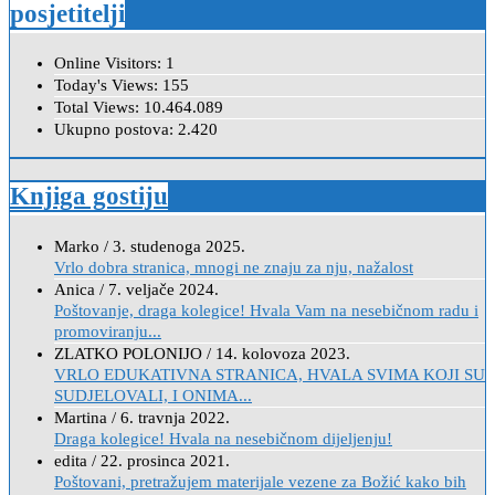
posjetitelji
Online Visitors:
1
Today's Views:
155
Total Views:
10.464.089
Ukupno postova:
2.420
Knjiga gostiju
Marko
/
3. studenoga 2025.
Vrlo dobra stranica, mnogi ne znaju za nju, nažalost
Anica
/
7. veljače 2024.
Poštovanje, draga kolegice! Hvala Vam na nesebičnom radu i
promoviranju...
ZLATKO POLONIJO
/
14. kolovoza 2023.
VRLO EDUKATIVNA STRANICA, HVALA SVIMA KOJI SU
SUDJELOVALI, I ONIMA...
Martina
/
6. travnja 2022.
Draga kolegice! Hvala na nesebičnom dijeljenju!
edita
/
22. prosinca 2021.
Poštovani, pretražujem materijale vezene za Božić kako bih