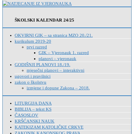
ŠKOLSKI KALENDAR 24/25
OKVIRNI GIK – sa stranica MZO 20./21.
kurikulum 2019-20
prvi razred
GIK – Vjeronauk 1. razred
planovi – vjeronauk
GODIŠNJI PLANOVI 18./19.
mjesečni planovi – interaktivni
ugovori i pravilnici
zakon o školstvu
izmjene i dopune Zakona – 2018.
LITURGIJA DANA
BIBLIJA – tekst KS
ČASOSLOV
KRŠĆANSKI NAUK
KATEKIZAM KATOLIČKE CRKVE
ZAKONIK KANONSKOG PRAVA