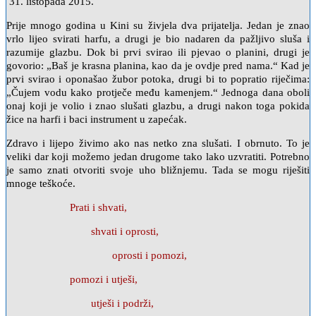
31. listopada 2015.
Prije mnogo godina u Kini su živjela dva prijatelja. Jedan je znao
vrlo lijeo svirati harfu, a drugi je bio nadaren da pažljivo sluša i
razumije glazbu. Dok bi prvi svirao ili pjevao o planini, drugi je
govorio: „Baš je krasna planina, kao da je ovdje pred nama.“ Kad je
prvi svirao i oponašao žubor potoka, drugi bi to popratio riječima:
„Čujem vodu kako protječe među kamenjem.“ Jednoga dana oboli
onaj koji je volio i znao slušati glazbu, a drugi nakon toga pokida
žice na harfi i baci instrument u zapećak.
Zdravo i lijepo živimo ako nas netko zna slušati. I obrnuto. To je
veliki dar koji možemo jedan drugome tako lako uzvratiti. Potrebno
je samo znati otvoriti svoje uho bližnjemu. Tada se mogu riješiti
mnoge teškoće.
Prati i shvati,
shvati i oprosti,
oprosti i pomozi,
pomozi i utješi,
utješi i podrži,