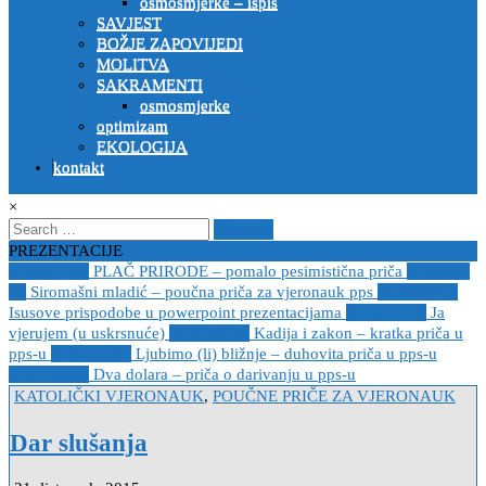
osmosmjerke – ispis
SAVJEST
BOŽJE ZAPOVIJEDI
MOLITVA
SAKRAMENTI
osmosmjerke
optimizam
EKOLOGIJA
kontakt
×
Search
for:
PREZENTACIJE
2023-04-19
PLAČ PRIRODE – pomalo pesimistična priča
2022-10-
26
Siromašni mladić – poučna priča za vjeronauk pps
2021-05-02
Isusove prispodobe u powerpoint prezentacijama
2021-04-08
Ja
vjerujem (u uskrsnuće)
2020-12-14
Kadija i zakon – kratka priča u
pps-u
2020-12-14
Ljubimo (li) bližnje – duhovita priča u pps-u
2020-12-13
Dva dolara – priča o darivanju u pps-u
Posted
KATOLIČKI VJERONAUK
,
POUČNE PRIČE ZA VJERONAUK
in
Dar slušanja