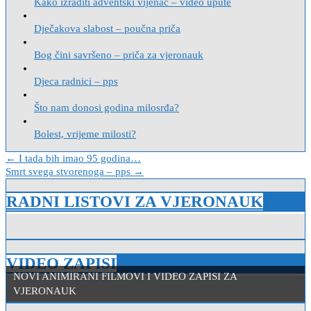
Kako izraditi adventski vijenac – video upute
Dječakova slabost – poučna priča
Bog čini savršeno – priča za vjeronauk
Djeca radnici – pps
Što nam donosi godina milosrđa?
Bolest, vrijeme milosti?
Navigacija
← I tada bih imao 95 godina…
Smrt svega stvorenoga – pps →
objava
RADNI LISTOVI ZA VJERONAUK
VIDEO ZAPISI
NOVI ANIMIRANI FILMOVI I VIDEO ZAPISI ZA
VJERONAUK