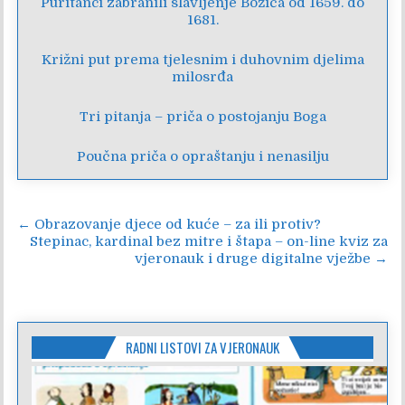
Puritanci zabranili slavljenje Božića od 1659. do
1681.
Križni put prema tjelesnim i duhovnim djelima
milosrđa
Tri pitanja – priča o postojanju Boga
Poučna priča o opraštanju i nenasilju
Navigacija
← Obrazovanje djece od kuće – za ili protiv?
Stepinac, kardinal bez mitre i štapa – on-line kviz za
objava
vjeronauk i druge digitalne vježbe →
RADNI LISTOVI ZA VJERONAUK