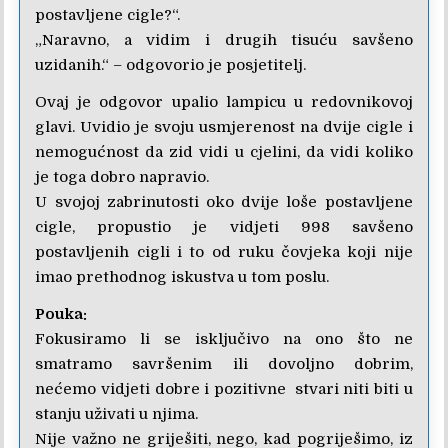
postavljene cigle?“.
„Naravno, a vidim i drugih tisuću savšeno
uzidanih.“ – odgovorio je posjetitelj.
Ovaj je odgovor upalio lampicu u redovnikovoj
glavi. Uvidio je svoju usmjerenost na dvije cigle i
nemogućnost da zid vidi u cjelini, da vidi koliko
je toga dobro napravio.
U svojoj zabrinutosti oko dvije loše postavljene
cigle, propustio je vidjeti 998 savšeno
postavljenih cigli i to od ruku čovjeka koji nije
imao prethodnog iskustva u tom poslu.
Pouka:
Fokusiramo li se isključivo na ono što ne
smatramo savršenim ili dovoljno dobrim,
nećemo vidjeti dobre i pozitivne stvari niti biti u
stanju uživati u njima.
Nije važno ne griješiti, nego, kad pogriješimo, iz