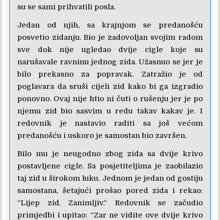
su se sami prihvatili posla.
Jedan od njih, sa krajnjom se predanošću
posvetio zidanju. Bio je zadovoljan svojim radom
sve dok nije ugledao dvije cigle koje su
narušavale ravninu jednog zida. Užasnuo se jer je
bilo prekasno za popravak. Zatražio je od
poglavara da sruši cijeli zid kako bi ga izgradio
ponovno. Ovaj nije htio ni čuti o rušenju jer je po
njemu zid bio sasvim u redu takav kakav je. I
redovnik je nastavio raditi sa još većom
predanošću i uskoro je samostan bio završen.
Bilo mu je neugodno zbog zida sa dvije krivo
postavljene cigle. Sa posjetiteljima je zaobilazio
taj zid u širokom luku. Jednom je jedan od gostiju
samostana, šetajući prošao pored zida i rekao:
“Lijep zid. Zanimljiv.“ Redovnik se začudio
primjedbi i upitao: “Zar ne vidite ove dvije krivo