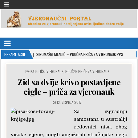
VJERONAUČNI PORTAL
stranice za vjeronauk namjenjene svim ljudima dobre volje
0-26
PREZENTACIJE
SIROMAŠNI MLADIĆ – POUČNA PRIČA ZA VJERONAUK PPS
2021-05-02
POSTED
KATOLIČKI VJERONAUK
,
POUČNE PRIČE ZA VJERONAUK
IN
Zid sa dvije krivo postavljene
cigle – priča za vjeronauk
13. SRPNJA 2017.
Za izgradnju
samostana u Australiji
redovnici nisu, zbog
visoke cijene, mogli angažirati stručnjake nego