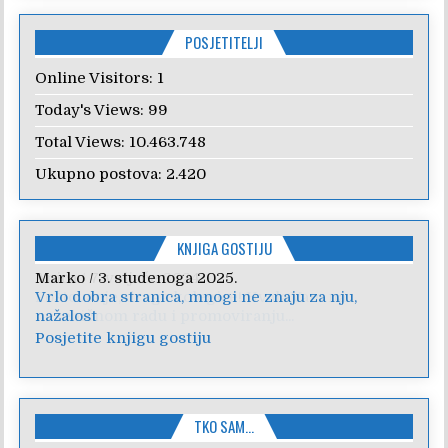
POSJETITELJI
Online Visitors:
1
Today's Views:
99
Total Views:
10.463.748
Ukupno postova:
2.420
KNJIGA GOSTIJU
Anica
/
7. veljače 2024.
Poštovanje, draga kolegice! Hvala Vam na
nesebičnom radu i promoviranju...
Posjetite knjigu gostiju
TKO SAM…