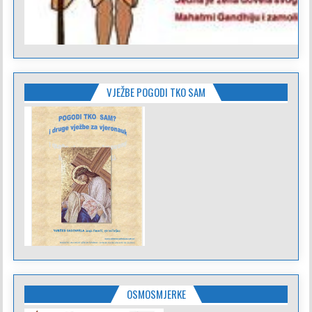
VJEŽBE POGODI TKO SAM
OSMOSMJERKE