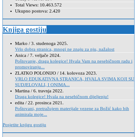
Total Views:
10.463.572
Ukupno postova:
2.420
Knjiga gostiju
Marko
/
3. studenoga 2025.
Vrlo dobra stranica, mnogi ne znaju za nju, nažalost
Anica
/
7. veljače 2024.
Poštovanje, draga kolegice! Hvala Vam na nesebičnom radu i
promoviranju...
ZLATKO POLONIJO
/
14. kolovoza 2023.
VRLO EDUKATIVNA STRANICA, HVALA SVIMA KOJI SU
SUDJELOVALI, I ONIMA...
Martina
/
6. travnja 2022.
Draga kolegice! Hvala na nesebičnom dijeljenju!
edita
/
22. prosinca 2021.
Poštovani, pretražujem materijale vezene za Božić kako bih
animirala moje...
Posjetite knjigu gostiju