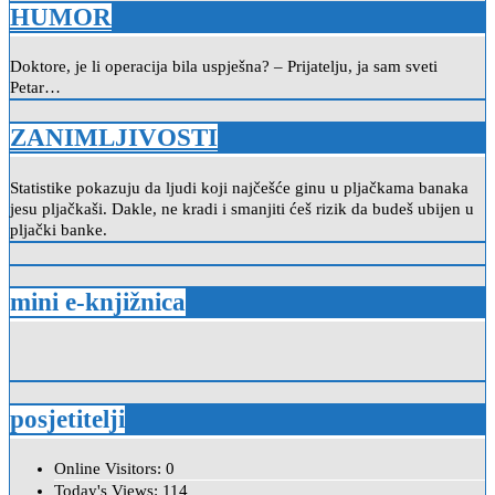
HUMOR
Doktore, je li operacija bila uspješna? – Prijatelju, ja sam sveti
Petar…
ZANIMLJIVOSTI
Statistike pokazuju da ljudi koji najčešće ginu u pljačkama banaka
jesu pljačkaši. Dakle, ne kradi i smanjiti ćeš rizik da budeš ubijen u
pljački banke.
mini e-knjižnica
posjetitelji
Online Visitors:
0
Today's Views:
114