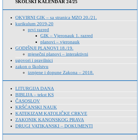
ŠKOLSKI KALENDAR 24/25
OKVIRNI GIK – sa stranica MZO 20./21.
kurikulum 2019-20
prvi razred
GIK – Vjeronauk 1. razred
planovi – vjeronauk
GODIŠNJI PLANOVI 18./19.
mjesečni planovi – interaktivni
ugovori i pravilnici
zakon o školstvu
izmjene i dopune Zakona – 2018.
LITURGIJA DANA
BIBLIJA – tekst KS
ČASOSLOV
KRŠĆANSKI NAUK
KATEKIZAM KATOLIČKE CRKVE
ZAKONIK KANONSKOG PRAVA
DRUGI VATIKANSKI – DOKUMENTI