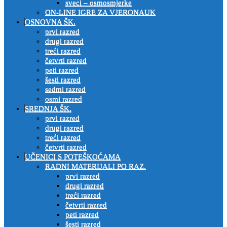
sveci – osmosmjerke
ON-LINE IGRE ZA VJERONAUK
OSNOVNA ŠK.
prvi razred
drugi razred
treći razred
četvrti razred
peti razred
šesti razred
sedmi razred
osmi razred
SREDNJA ŠK.
prvi razred
drugi razred
treći razred
četvrti razred
UČENICI S POTEŠKOĆAMA
RADNI MATERIJALI PO RAZ.
prvi razred
drugi razred
treći razred
četvrti razred
peti razred
šesti razred