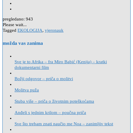
pregledano:
943
Please wait...
Tagged
EKOLOGIJA
,
vjeronauk
možda vas zanima
Sve je to Afrika – fra Miro Babić (Kenija) – kratki
dokumentarni film
Božji odgovor – priča o molitvi
Molitva puža
Stuba više – priča o životnim poteškoćama
Anđeli s jednim krilom – poučna priča
Sve što trebam znati naučio me Noa – zanimljiv tekst