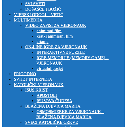
SVI SVETI
DOŠAŠĆE I BOŽIĆ
VJERSKI ODGOJ – VRTIĆ
MULTIMEDIJA
VIDEO ZAPISI ZA VJERONAUK
animirani film
kratki animirani film
crtanje
ON-LINE IGRE ZA VJERONAUK
INTERAKTIVNE PUZZLE
IGRE MEMORIJE (MEMORY GAME) –
VJERONAUK
virtualni posjet
PRIGODNO
SVIJET INTERNETA
KATOLIČKI VJERONAUK
ISUS KRIST
APOSTOLI
ISUSOVA ČUDESA
BLAŽENA DJEVICA MARIJA
OSMOSMJERKE ZA VJERONAUK –
BLAŽENA DJEVICA MARIJA
SVECI KATOLIČKE CRKVE