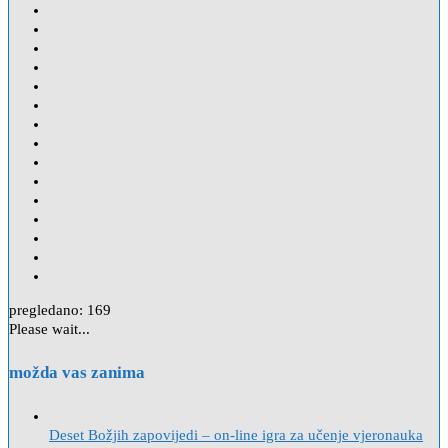
pregledano:
169
Please wait...
možda vas zanima
Deset Božjih zapovijedi – on-line igra za učenje vjeronauka