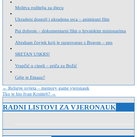
Molitva roditelja za djecu
Ukradeni dragulj i ukradena srca – animirani film
Put dobrote – dokumentarni film o hrvatskim misionarima
Abraham čovjek koji je razgovarao s Bogom – pps
SRETAN USKRS!
Vrapčić u cipeli – priča za Božić
Gdje je Emaus?
Navigacija
← Religije svijeta – memory game vjeronauk
Tko je bio Ivan Krstitelj? →
objava
RADNI LISTOVI ZA VJERONAUK