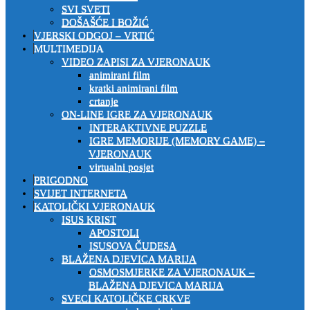
SVI SVETI
DOŠAŠĆE I BOŽIĆ
VJERSKI ODGOJ – VRTIĆ
MULTIMEDIJA
VIDEO ZAPISI ZA VJERONAUK
animirani film
kratki animirani film
crtanje
ON-LINE IGRE ZA VJERONAUK
INTERAKTIVNE PUZZLE
IGRE MEMORIJE (MEMORY GAME) –
VJERONAUK
virtualni posjet
PRIGODNO
SVIJET INTERNETA
KATOLIČKI VJERONAUK
ISUS KRIST
APOSTOLI
ISUSOVA ČUDESA
BLAŽENA DJEVICA MARIJA
OSMOSMJERKE ZA VJERONAUK –
BLAŽENA DJEVICA MARIJA
SVECI KATOLIČKE CRKVE