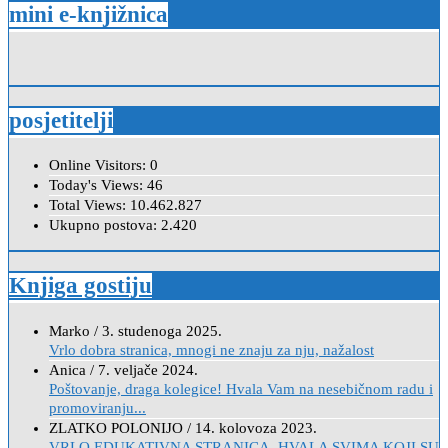
mini e-knjižnica
posjetitelji
Online Visitors:
0
Today's Views:
46
Total Views:
10.462.827
Ukupno postova:
2.420
Knjiga gostiju
Marko
/
3. studenoga 2025.
Vrlo dobra stranica, mnogi ne znaju za nju, nažalost
Anica
/
7. veljače 2024.
Poštovanje, draga kolegice! Hvala Vam na nesebičnom radu i
promoviranju...
ZLATKO POLONIJO
/
14. kolovoza 2023.
VRLO EDUKATIVNA STRANICA, HVALA SVIMA KOJI SU