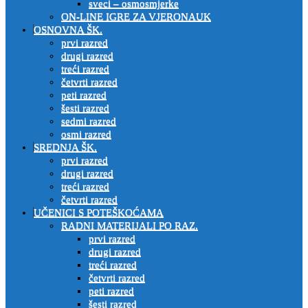
sveci – osmosmjerke
ON-LINE IGRE ZA VJERONAUK
OSNOVNA ŠK.
prvi razred
drugi razred
treći razred
četvrti razred
peti razred
šesti razred
sedmi razred
osmi razred
SREDNJA ŠK.
prvi razred
drugi razred
treći razred
četvrti razred
UČENICI S POTEŠKOĆAMA
RADNI MATERIJALI PO RAZ.
prvi razred
drugi razred
treći razred
četvrti razred
peti razred
šesti razred