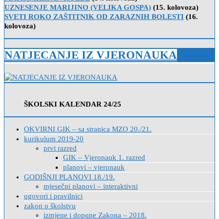
UZNESENJE MARIJINO (VELIKA GOSPA)
(15. kolovoza)
SVETI ROKO ZAŠTITNIK OD ZARAZNIH BOLESTI
(16.
kolovoza)
NATJECANJE IZ VJERONAUKA
ŠKOLSKI KALENDAR 24/25
OKVIRNI GIK – sa stranica MZO 20./21.
kurikulum 2019-20
prvi razred
GIK – Vjeronauk 1. razred
planovi – vjeronauk
GODIŠNJI PLANOVI 18./19.
mjesečni planovi – interaktivni
ugovori i pravilnici
zakon o školstvu
izmjene i dopune Zakona – 2018.