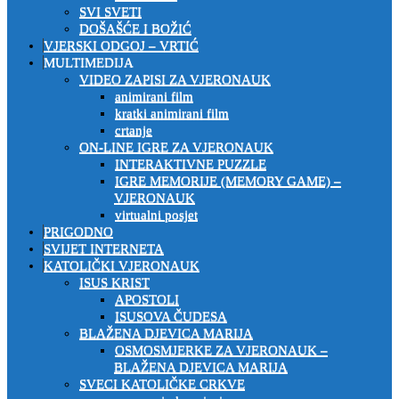
SVI SVETI
DOŠAŠĆE I BOŽIĆ
VJERSKI ODGOJ – VRTIĆ
MULTIMEDIJA
VIDEO ZAPISI ZA VJERONAUK
animirani film
kratki animirani film
crtanje
ON-LINE IGRE ZA VJERONAUK
INTERAKTIVNE PUZZLE
IGRE MEMORIJE (MEMORY GAME) –
VJERONAUK
virtualni posjet
PRIGODNO
SVIJET INTERNETA
KATOLIČKI VJERONAUK
ISUS KRIST
APOSTOLI
ISUSOVA ČUDESA
BLAŽENA DJEVICA MARIJA
OSMOSMJERKE ZA VJERONAUK –
BLAŽENA DJEVICA MARIJA
SVECI KATOLIČKE CRKVE