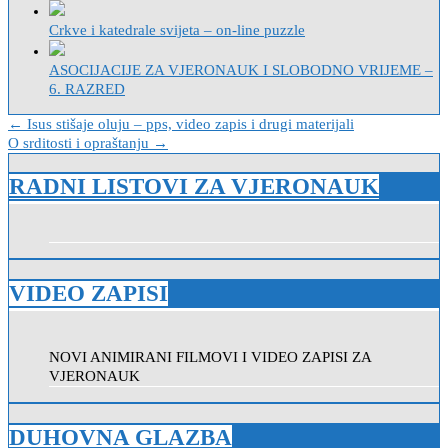
Crkve i katedrale svijeta – on-line puzzle
ASOCIJACIJE ZA VJERONAUK I SLOBODNO VRIJEME –
6. RAZRED
Navigacija
← Isus stišaje oluju – pps, video zapis i drugi materijali
O srditosti i opraštanju →
objava
RADNI LISTOVI ZA VJERONAUK
VIDEO ZAPISI
NOVI ANIMIRANI FILMOVI I VIDEO ZAPISI ZA
VJERONAUK
DUHOVNA GLAZBA