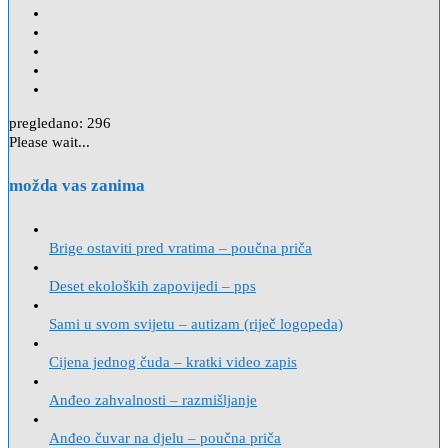
pregledano:
296
Please wait...
možda vas zanima
Brige ostaviti pred vratima – poučna priča
Deset ekoloških zapovijedi – pps
Sami u svom svijetu – autizam (riječ logopeda)
Cijena jednog čuda – kratki video zapis
Anđeo zahvalnosti – razmišljanje
Anđeo čuvar na djelu – poučna priča