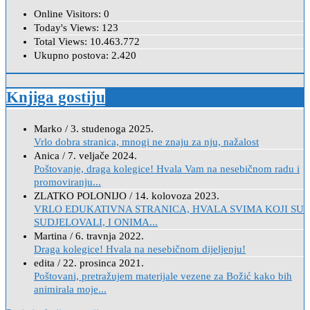
Online Visitors:
0
Today's Views:
123
Total Views:
10.463.772
Ukupno postova:
2.420
Knjiga gostiju
Marko
/
3. studenoga 2025.
Vrlo dobra stranica, mnogi ne znaju za nju, nažalost
Anica
/
7. veljače 2024.
Poštovanje, draga kolegice! Hvala Vam na nesebičnom radu i
promoviranju...
ZLATKO POLONIJO
/
14. kolovoza 2023.
VRLO EDUKATIVNA STRANICA, HVALA SVIMA KOJI SU
SUDJELOVALI, I ONIMA...
Martina
/
6. travnja 2022.
Draga kolegice! Hvala na nesebičnom dijeljenju!
edita
/
22. prosinca 2021.
Poštovani, pretražujem materijale vezene za Božić kako bih
animirala moje...