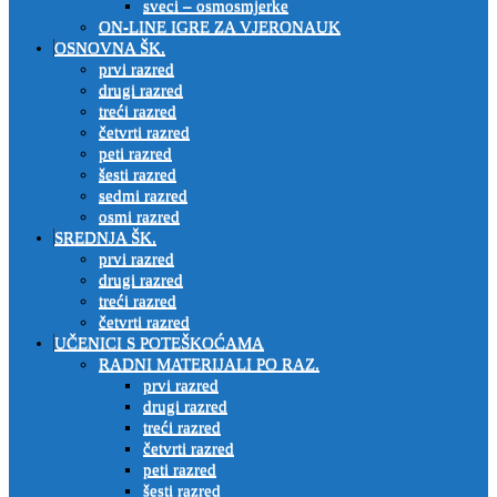
sveci – osmosmjerke
ON-LINE IGRE ZA VJERONAUK
OSNOVNA ŠK.
prvi razred
drugi razred
treći razred
četvrti razred
peti razred
šesti razred
sedmi razred
osmi razred
SREDNJA ŠK.
prvi razred
drugi razred
treći razred
četvrti razred
UČENICI S POTEŠKOĆAMA
RADNI MATERIJALI PO RAZ.
prvi razred
drugi razred
treći razred
četvrti razred
peti razred
šesti razred