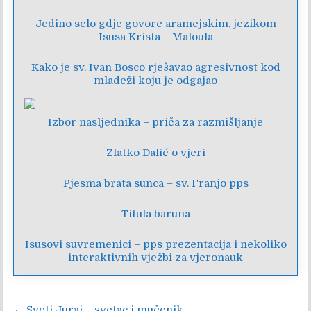
Jedino selo gdje govore aramejskim, jezikom
Isusa Krista – Maloula
Kako je sv. Ivan Bosco rješavao agresivnost kod
mladeži koju je odgajao
Izbor nasljednika – priča za razmišljanje
Zlatko Dalić o vjeri
Pjesma brata sunca – sv. Franjo pps
Titula baruna
Isusovi suvremenici – pps prezentacija i nekoliko
interaktivnih vježbi za vjeronauk
← Sveti Juraj – svetac i mučenik