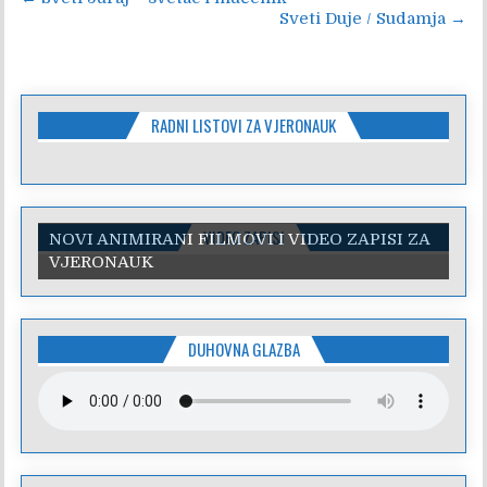
Navigacija
Sveti Duje / Sudamja →
objava
RADNI LISTOVI ZA VJERONAUK
VIDEO ZAPISI
NOVI ANIMIRANI FILMOVI I VIDEO ZAPISI ZA
VJERONAUK
DUHOVNA GLAZBA