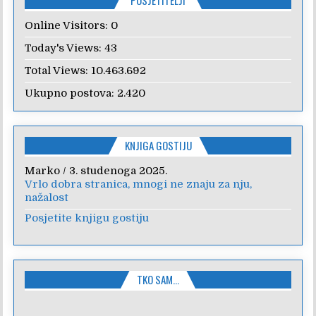
Online Visitors:
0
Today's Views:
43
Total Views:
10.463.692
Ukupno postova:
2.420
KNJIGA GOSTIJU
Marko
/
3. studenoga 2025.
Vrlo dobra stranica, mnogi ne znaju za nju,
nažalost
Posjetite knjigu gostiju
TKO SAM…