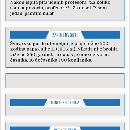
Nakon ispita pita učenik profesora: ‘Za koliko
sam odgovorio, profesore?’ ‘Za deset. Pišem
jedan, pamtim nula!’
ZANIMLJIVOSTI
Švicarsku gardu utemeljio je prije točno 500
godina papa Julije II (1506. g.). Nikada nije brojila
više od 250 gardista, a danas je čine četvorica
časnika, 16 dočasnika i 90 kopljanika.
MINI E-KNJIŽNICA
POSJETITELJI