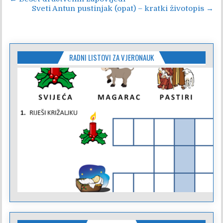
Navigacija
Sveti Antun pustinjak (opat) – kratki životopis →
objava
RADNI LISTOVI ZA VJERONAUK