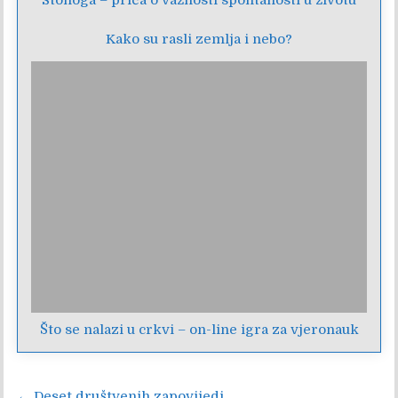
Stonoga – priča o važnosti spontanosti u životu
Kako su rasli zemlja i nebo?
Što se nalazi u crkvi – on-line igra za vjeronauk
← Deset društvenih zapovijedi