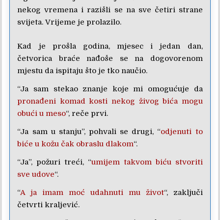
nekog vremena i razišli se na sve četiri strane
svijeta. Vrijeme je prolazilo.
Kad je prošla godina, mjesec i jedan dan,
četvorica braće nađoše se na dogovorenom
mjestu da ispitaju što je tko naučio.
“Ja sam stekao znanje koje mi omogućuje da
pronađeni komad kosti nekog živog bića mogu
obući u meso
“, reče prvi.
“Ja sam u stanju”, pohvali se drugi, “
odjenuti to
biće u kožu čak obraslu dlakom
“.
“Ja”, požuri treći, “
umijem takvom biću stvoriti
sve udove
“.
“
A ja imam moć udahnuti mu život
“, zaključi
četvrti kraljević.