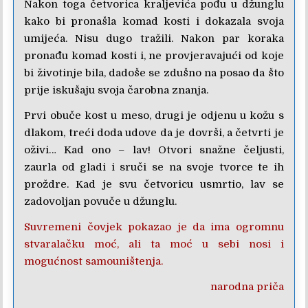
Nakon toga četvorica kraljevića pođu u džunglu
kako bi pronašla komad kosti i dokazala svoja
umijeća. Nisu dugo tražili. Nakon par koraka
pronađu komad kosti i, ne provjeravajući od koje
bi životinje bila, dadoše se zdušno na posao da što
prije iskušaju svoja čarobna znanja.
Prvi obuče kost u meso, drugi je odjenu u kožu s
dlakom, treći doda udove da je dovrši, a četvrti je
oživi… Kad ono – lav! Otvori snažne čeljusti,
zaurla od gladi i sruči se na svoje tvorce te ih
proždre. Kad je svu četvoricu usmrtio, lav se
zadovoljan povuče u džunglu.
Suvremeni čovjek pokazao je da ima ogromnu
stvaralačku moć, ali ta moć u sebi nosi i
mogućnost samouništenja.
narodna priča