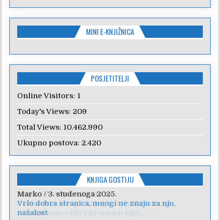
MINI E-KNJIŽNICA
POSJETITELJI
Online Visitors:
1
Today's Views:
209
Total Views:
10.462.990
Ukupno postova:
2.420
KNJIGA GOSTIJU
Anica
/
7. veljače 2024.
Poštovanje, draga kolegice! Hvala Vam na
nesebičnom radu i promoviranju...