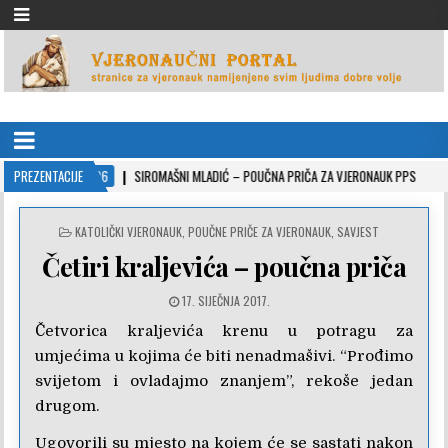
VJERONAUČNI PORTAL
stranice za vjeronauk namjenjene svim ljudima dobre volje
022-10-26
PREZENTACIJE
SIROMAŠNI MLADIĆ – POUČNA PRIČA ZA VJERONAUK PPS
2021-0
POSTED
KATOLIČKI VJERONAUK
,
POUČNE PRIČE ZA VJERONAUK
,
SAVJEST
IN
Četiri kraljevića – poučna priča
17. SIJEČNJA 2017.
Četvorica kraljevića krenu u potragu za
umjećima u kojima će biti nenadmašivi. “Prođimo
svijetom i ovladajmo znanjem”, rekoše jedan
drugom.
Ugovorili su mjesto na kojem će se sastati nakon