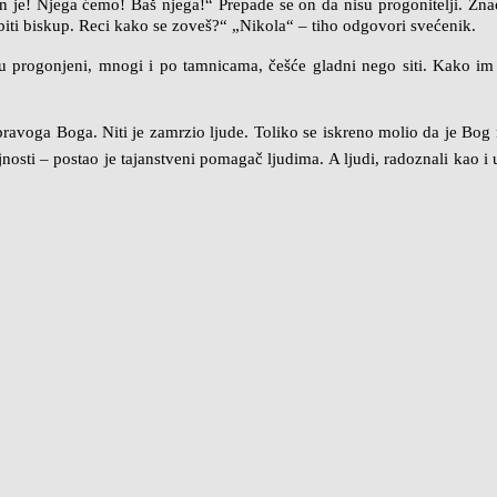
 je! Njega ćemo! Baš njega!“ Prepade se on da nisu progonitelji. Znao
 biti biskup. Reci kako se zoveš?“ „Nikola“ – tiho odgovori svećenik.
i su progonjeni, mnogi i po tamnicama, češće gladni nego siti. Kako
o pravoga Boga. Niti je zamrzio ljude. Toliko se iskreno molio da je Bo
sti – postao je tajanstveni pomagač ljudima. A ljudi, radoznali kao i uvi