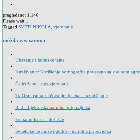
pregledano:
1.146
Please wait...
Tagged
SVETI NIKOLA
,
vjeronauk
možda vas zanima
Ukazanja i fatimske tajne
Istraživanje: Korištenje pornografije povezano sa spolnom agre
Četiri žene – pps vjeronauk
Traži se osoba za čuvanje djeteta – razmišljanje
Rad – bjeloruska narodna pripovijetka
Trebamo Isusa – došašće
Svijetu se ne može ugoditi – narodna pripovjetka