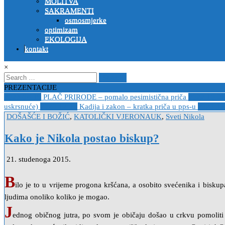
MOLITVA
SAKRAMENTI
osmosmjerke
optimizam
EKOLOGIJA
kontakt
×
Search
for:
PREZENTACIJE
2023-04-19
PLAČ PRIRODE – pomalo pesimistična priča
2022-10-2
uskrsnuće)
2020-12-14
Kadija i zakon – kratka priča u pps-u
2020-12
Posted
DOŠAŠĆE I BOŽIĆ
,
KATOLIČKI VJERONAUK
,
Sveti Nikola
in
Kako je Nikola postao biskup?
21. studenoga 2015.
B
ilo je to u vrijeme progona kršćana, a osobito svećenika i biskup
ljudima onoliko koliko je mogao.
J
ednog običnog jutra, po svom je običaju došao u crkvu pomolit