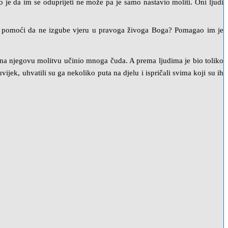
 je da im se oduprijeti ne može pa je samo nastavio moliti. Oni ljudi
 im pomoći da ne izgube vjeru u pravoga živoga Boga? Pomagao im je
g na njegovu molitvu učinio mnoga čuda. A prema ljudima je bio toliko
jek, uhvatili su ga nekoliko puta na djelu i ispričali svima koji su ih