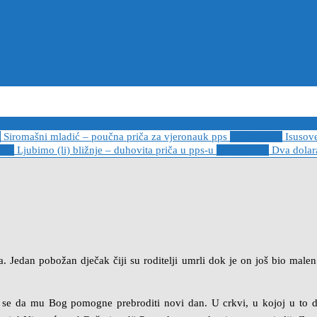
6
Siromašni mladić – poučna priča za vjeronauk pps
2021-05-02
Isusov
-14
Ljubimo (li) bližnje – duhovita priča u pps-u
2020-12-13
Dva dolara
a. Jedan pobožan dječak čiji su roditelji umrli dok je on još bio male
i se da mu Bog pomogne prebroditi novi dan. U crkvi, u kojoj u to 