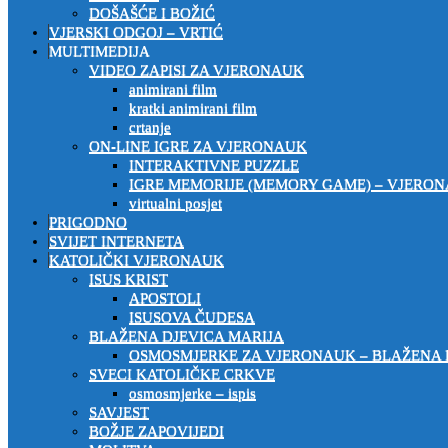
DOŠAŠĆE I BOŽIĆ
VJERSKI ODGOJ – VRTIĆ
MULTIMEDIJA
VIDEO ZAPISI ZA VJERONAUK
animirani film
kratki animirani film
crtanje
ON-LINE IGRE ZA VJERONAUK
INTERAKTIVNE PUZZLE
IGRE MEMORIJE (MEMORY GAME) – VJERO
virtualni posjet
PRIGODNO
SVIJET INTERNETA
KATOLIČKI VJERONAUK
ISUS KRIST
APOSTOLI
ISUSOVA ČUDESA
BLAŽENA DJEVICA MARIJA
OSMOSMJERKE ZA VJERONAUK – BLAŽENA 
SVECI KATOLIČKE CRKVE
osmosmjerke – ispis
SAVJEST
BOŽJE ZAPOVIJEDI