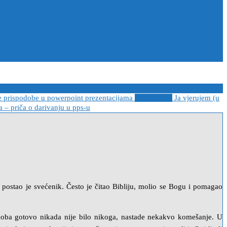
e prispodobe u powerpoint prezentacijama
2021-04-08
Ja vjerujem (u
 – priča o darivanju u pps-u
n postao je svećenik. Često je čitao Bibliju, molio se Bogu i pomagao
doba gotovo nikada nije bilo nikoga, nastade nekakvo komešanje. U