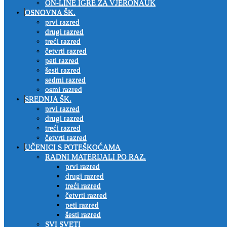
ON-LINE IGRE ZA VJERONAUK
OSNOVNA ŠK.
prvi razred
drugi razred
treći razred
četvrti razred
peti razred
šesti razred
sedmi razred
osmi razred
SREDNJA ŠK.
prvi razred
drugi razred
treći razred
četvrti razred
UČENICI S POTEŠKOĆAMA
RADNI MATERIJALI PO RAZ.
prvi razred
drugi razred
treći razred
četvrti razred
peti razred
šesti razred
SVI SVETI