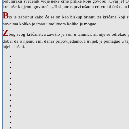
polumraku svećenik vidje neke crne prilike koje govore: „Ovaj je! On
krenuše k njemu govoreći: „Ti si jutros prvi ušao u crkvu i ti ćeš nam
B
io je zabrinut kako će se on kao biskup brinuti za kršćane koj
novcima koliko je imao i molitvom koliko je mogao.
Z
bog svog kršćanstva završio je i on u tamnici, ali nije se odreka
dobar da o njemu i mi danas pripovijedamo. I uvijek je pomagao u tajno
htjeli slušati.