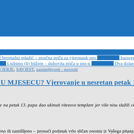
6
Siromašni mladić – poučna priča za vjeronauk pps
2021-05-02
Isusov
-14
Ljubimo (li) bližnje – duhovita priča u pps-u
2020-12-13
Dva dolara
JERJE
,
SAVJEST
,
zanimljivosti - novosti
ESECU? Vjerovanje u nesretan petak 13.
na petak 13. papa dao ukinuti vitezove templare jer više nisu služili cil
no ili zamišljeno – pronaći podatak vrlo sličan onomu iz Vašega pitanja