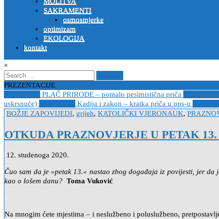
MOLITVA
SAKRAMENTI
osmosmjerke
optimizam
EKOLOGIJA
kontakt
×
Search
for:
PREZENTACIJE
2023-04-19
PLAČ PRIRODE – pomalo pesimistična priča
2022-10-2
uskrsnuće)
2020-12-14
Kadija i zakon – kratka priča u pps-u
2020-12
Posted
BOŽJE ZAPOVIJEDI
,
grijeh
,
KATOLIČKI VJERONAUK
,
PRAZNOV
in
OTKUDA PRAZNOVJERJE U PETAK 13. U MJ
12. studenoga 2020.
Čuo sam da je »petak 13.« nastao zbog događaja iz povijesti, jer da je 
kao o lošem danu?
Toma Vuković
–
Na mnogim ćete mjestima – i neslužbeno i poluslužbeno, pretpostavlje