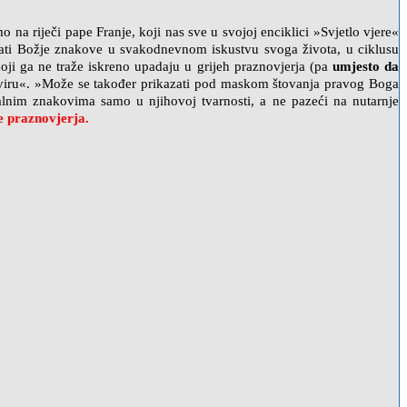
 na riječi pape Franje, koji nas sve u svojoj enciklici »Svjetlo vjere«
oznati Božje znakove u svakodnevnom iskustvu svoga života, u ciklusu
oji ga ne traže iskreno upadaju u grijeh praznovjerja (pa
umjesto da
a izviru«. »Može se također prikazati pod maskom štovanja pravog Boga
talnim znakovima samo u njihovoj tvarnosti, a ne pazeći na nutarnje
je praznovjerja.