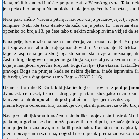
dana, rekli bismo od ljudske prapovijesti iz Edenskoga vrta. Tako ne
je u petak bio potop u Noino doba, tj. da je započeo baš u petak, kao 
Neki pak, slično Vašemu pitanju, navode da je praznovjerje, tj. vjero
templare. Neki idu tako daleko da kažu da je petak 13. nesretan dan z
općenito od broja 13, pa ćete tako u nekim zrakoplovima vidjeti da se
Ponajprije, bez obzira na razna tumačenja, valja znati da je riječ o pr
put zapravo u strahu do kojega nas dovodi naše neznanje. Katekizam
koje je rasprostranjeno zbog toga što su mu slaba vjera i neznanje, 
častiti druge bogove osim jedinoga Boga koji se objavio svomu narodu.
koja je manjkom oprečna kreposti bogoštovlja« (Katekizam Katoličke C
pravoga Boga na primjer kada se nekim djelima, inače ispravnim il
ljubavlju, koje dugujemo samo Bogu« (KKC 2116).
Uzmete li u ruke Rječnik biblijske teologije i provjerite
pod pojmom 
dvanaest, četrdeset, tisuću i drugi, jer je stari Istok jako cijenio 
konvencionalnih uporaba ili pod pobočnim utjecajem civilizacija – u
prema kojem određeni broj označuje čovjeka ili predmet zato što broj
Nasuprot biblijskomu tumačenju simbolike brojeva stoji astrološko 
petkom, u godinu se dana može ponoviti i do tri puta, a značenje to
moć pojedinih znakova, obreda ili postupaka. Kao što smo napisali, 
prema povijesnim izvorima, dogodila se u petak prema židovskom raču