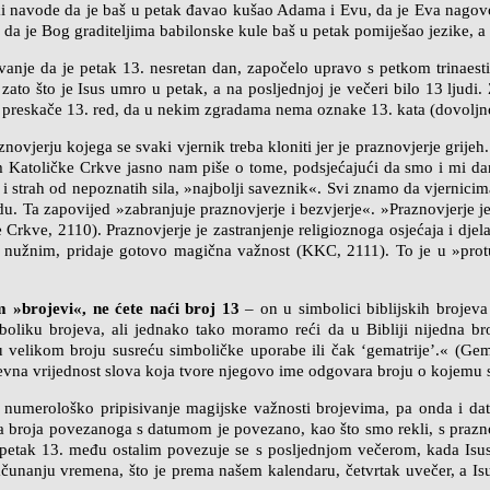
ki navode da je baš u petak đavao kušao Adama i Evu, da je Eva nagovor
i da je Bog graditeljima babilonske kule baš u petak pomiješao jezike, 
vanje da je petak 13. nesretan dan, započelo upravo s petkom trinaesti
ato što je Isus umro u petak, a na posljednjoj je večeri bilo 13 ljudi.
 preskače 13. red, da u nekim zgradama nema oznake 13. kata (dovoljno je
aznovjerju kojega se svaki vjernik treba kloniti jer je praznovjerje grij
 Katoličke Crkve jasno nam piše o tome, podsjećajući da smo i mi dana
ali i strah od nepoznatih sila, »najbolji saveznik«. Svi znamo da vjern
 Ta zapovijed »zabranjuje praznovjerje i bezvjerje«. »Praznovjerje je,
rkve, 2110). Praznovjerje je zastranjenje religioznoga osjećaja i djel
i nužnim, pridaje gotovo magična važnost (KKC, 2111). To je u »protu
»brojevi«, ne ćete naći broj 13
– on u simbolici biblijskih brojev
simboliku brojeva, ali jednako tako moramo reći da u Bibliji nijedna b
 velikom broju susreću simboličke uporabe ili čak ‘gematrije’.« (Gema
evna vrijednost slova koja tvore njegovo ime odgovara broju o kojemu s
i numerološko pripisivanje magijske važnosti brojevima, pa onda i da
ga broja povezanoga s datumom je povezano, kao što smo rekli, s prazno
petak 13. među ostalim povezuje se s posljednjom večerom, kada Isus sa
nanju vremena, što je prema našem kalendaru, četvrtak uvečer, a Isus j