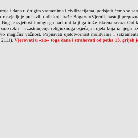
roja i dana u drugim vremenima i civilizacijama, podsjetit ćemo se samo
a rasvjetljuje put svih onih koji traže Boga«. »Vjernik nastoji prep
Bog je svjetlost i mogu ga naći oni koji ga traže iskrena srca.« Oni k
o smo rekli – »zastranjenje religioznoga osjećaja i djela koja iz njeg
ovo magična važnost. Pripisivati djelotvornost molitvama i sakramen
. 2111).
Vjerovati u »zlo« toga dana i strahovati od petka 13. grijeh 