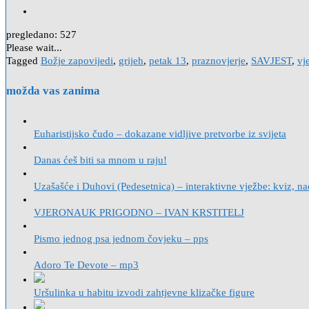
pregledano:
527
Please wait...
Tagged
Božje zapovijedi
,
grijeh
,
petak 13
,
praznovjerje
,
SAVJEST
,
vj
možda vas zanima
Euharistijsko čudo – dokazane vidljive pretvorbe iz svijeta
Danas ćeš biti sa mnom u raju!
Uzašašće i Duhovi (Pedesetnica) – interaktivne vježbe: kviz, n
VJERONAUK PRIGODNO – IVAN KRSTITELJ
Pismo jednog psa jednom čovjeku – pps
Adoro Te Devote – mp3
Uršulinka u habitu izvodi zahtjevne klizačke figure