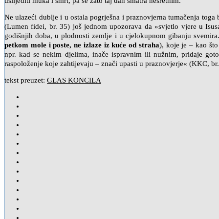
uslijediti muka i smrt, pa se zato taj dan smatra nesretnim.
Ne ulazeći dublje i u ostala pogrješna i praznovjerna tumačenja toga b
(Lumen fidei, br. 35) još jednom upozorava da »svjetlo vjere u Isus
godišnjih doba, u plodnosti zemlje i u cjelokupnom gibanju svemira. 
petkom mole i poste, ne izlaze iz kuće od straha
), koje je – kao št
npr. kad se nekim djelima, inače ispravnim ili nužnim, pridaje got
raspoloženje koje zahtijevaju – znači upasti u praznovjerje« (KKC, br
tekst preuzet:
GLAS KONCILA