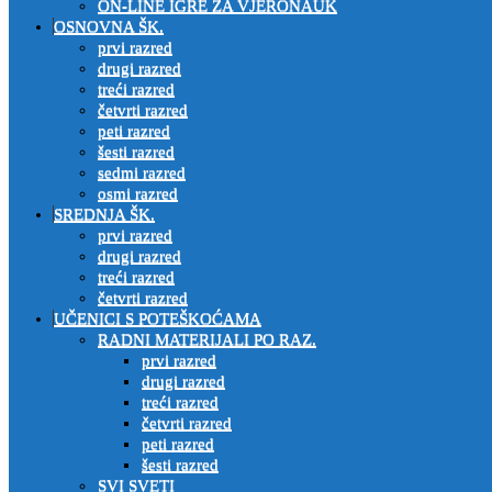
ON-LINE IGRE ZA VJERONAUK
OSNOVNA ŠK.
prvi razred
drugi razred
treći razred
četvrti razred
peti razred
šesti razred
sedmi razred
osmi razred
SREDNJA ŠK.
prvi razred
drugi razred
treći razred
četvrti razred
UČENICI S POTEŠKOĆAMA
RADNI MATERIJALI PO RAZ.
prvi razred
drugi razred
treći razred
četvrti razred
peti razred
šesti razred
SVI SVETI