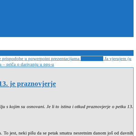
e prispodobe u powerpoint prezentacijama
2021-04-08
Ja vjerujem (u
 – priča o darivanju u pps-u
 je praznovjerje
ju s kojim su osnovani. Je li to istina i otkud praznovjerje o petku 13.
. To jest, neki pišu da se petak smatra nesretnim danom još od davnih