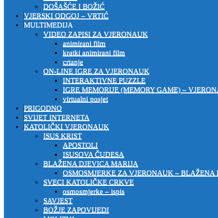
DOŠAŠĆE I BOŽIĆ
VJERSKI ODGOJ – VRTIĆ
MULTIMEDIJA
VIDEO ZAPISI ZA VJERONAUK
animirani film
kratki animirani film
crtanje
ON-LINE IGRE ZA VJERONAUK
INTERAKTIVNE PUZZLE
IGRE MEMORIJE (MEMORY GAME) – VJERO
virtualni posjet
PRIGODNO
SVIJET INTERNETA
KATOLIČKI VJERONAUK
ISUS KRIST
APOSTOLI
ISUSOVA ČUDESA
BLAŽENA DJEVICA MARIJA
OSMOSMJERKE ZA VJERONAUK – BLAŽENA 
SVECI KATOLIČKE CRKVE
osmosmjerke – ispis
SAVJEST
BOŽJE ZAPOVIJEDI