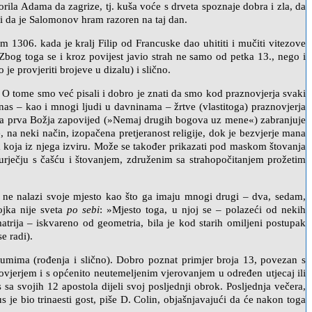
ila Adama da zagrize, tj. kuša voće s drveta spoznaje dobra i zla, da
a i da je Salomonov hram razoren na taj dan.
m 1306. kada je kralj Filip od Francuske dao uhititi i mučiti vitezove
 Zbog toga se i kroz povijest javio strah ne samo od petka 13., nego i
 provjeriti brojeve u dizalu) i slično.
eh. O tome smo već pisali i dobro je znati da smo kod praznovjerja svaki
s – kao i mnogi ljudi u davninama – žrtve (vlastitoga) praznovjerja
icima prva Božja zapovijed (»Nemaj drugih bogova uz mene«) zabranjuje
 na neki način, izopačena pretjeranost religije, dok je bezvjerje mana
a koja iz njega izviru. Može se također prikazati pod maskom štovanja
rječju s čašću i štovanjem, združenim sa strahopočitanjem prožetim
a ne nalazi svoje mjesto kao što ga imaju mnogi drugi – dva, sedam,
rojka nije sveta
po sebi
: »Mjesto toga, u njoj se – polazeći od nekih
trija – iskvareno od geometria, bila je kod starih omiljeni postupak
e radi).
tumima (rođenja i slično). Dobro poznat primjer broja 13, povezan s
vjerjem i s općenito neutemeljenim vjerovanjem u određen utjecaj ili
 svojih 12 apostola dijeli svoj posljednji obrok. Posljednja večera,
e bio trinaesti gost, piše D. Colin, objašnjavajući da će nakon toga