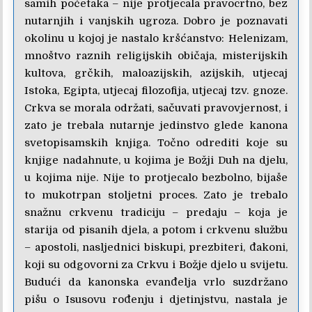
samih početaka – nije protjecala pravocrtno, bez
nutarnjih i vanjskih ugroza. Dobro je poznavati
okolinu u kojoj je nastalo kršćanstvo: Helenizam,
mnoštvo raznih religijskih običaja, misterijskih
kultova, grčkih, maloazijskih, azijskih, utjecaj
Istoka, Egipta, utjecaj filozofija, utjecaj tzv. gnoze.
Crkva se morala održati, sačuvati pravovjernost, i
zato je trebala nutarnje jedinstvo glede kanona
svetopisamskih knjiga. Točno odrediti koje su
knjige nadahnute, u kojima je Božji Duh na djelu,
u kojima nije. Nije to protjecalo bezbolno, bijaše
to mukotrpan stoljetni proces. Zato je trebalo
snažnu crkvenu tradiciju – predaju – koja je
starija od pisanih djela, a potom i crkvenu službu
– apostoli, nasljednici biskupi, prezbiteri, đakoni,
koji su odgovorni za Crkvu i Božje djelo u svijetu.
Budući da kanonska evanđelja vrlo suzdržano
pišu o Isusovu rođenju i djetinjstvu, nastala je