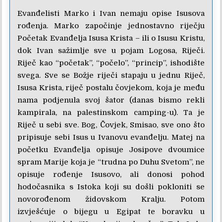
Evanđelisti Marko i Ivan nemaju opise Isusova
rođenja. Marko započinje jednostavno riječju
Početak Evanđelja Isusa Krista – ili o Isusu Kristu,
dok Ivan sažimlje sve u pojam Logosa, Riječi.
Riječ kao “početak”, “počelo”, “princip”, ishodište
svega. Sve se Božje riječi stapaju u jednu Riječ,
Isusa Krista, riječ postalu čovjekom, koja je među
nama podjenula svoj šator (danas bismo rekli
kampirala, na palestinskom camping-u). Ta je
Riječ u sebi sve. Bog, Čovjek, Smisao, sve ono što
pripisuje sebi Isus u Ivanovu evanđelju. Matej na
početku Evanđelja opisuje Josipove dvoumice
spram Marije koja je “trudna po Duhu Svetom”, ne
opisuje rođenje Isusovo, ali donosi pohod
hodočasnika s Istoka koji su došli pokloniti se
novorođenom židovskom Kralju. Potom
izvješćuje o bijegu u Egipat te boravku u