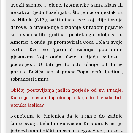
uvezli saonice i jelene, iz Amerike Santa Klaus ili
nekakva Djeda Božićnjaka, što je nadomjestak za
sv. Nikolu (6.12.), zaštitnika djece koji dijeli svoje
darove.To crveno-bijelo izdanje s bradom pojavilo
se dvadesetih godina protekloga stoljeća u
Americi a onda ga promovirala Coca Cola u svoje
svrhe. Sve se ‘garnira’, začinja popratnim
pjesmama koje onda ulaze u dječju svijest i
podsvijest. U biti je to odvraćanje od bitne
poruke Božića kao blagdana Boga među ljudima,
sabranosti i mira.
Običaj postavljanja jaslica potječe od sv. Franje.
Kako je nastao taj običaj i koja bi trebala biti
poruka jaslica?
Nepobitna je činjenica da je Franjo do zadnje
žilice svoga bića bio zahvaćen Kristom. Krist je
jednostavno fizički unišao u njegov život, on se s