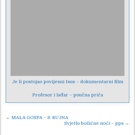
Je li postojao povijesni Isus – dokumentarni film
Profesor i lađar – poučna priča
Navigacija
← MALA GOSPA – 8. RUJNA
Svjetlo božićne noći – pps →
objava