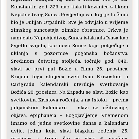
Konstantin god. 323. dao tiskati kovanice s likom
Nepobjedivog Sunca. Posljednji car koji je to činio
bio je Julijan Otpadnik. Sve je odvijalo u vrijeme
zimskog suncostaja, zimske obratnice. Crkva je
namjesto Nepobjedivog Sunca istaknula Isusa kao
Svjetlo svijeta, kao novo Sunce koje pobjeđuje i
uklanja s pozornice poganska božanstva.
Sredinom četvrtog stoljeća, točnije god. 346.,
slavi se prvi put Božić u Rimu 25. prosinca.
Krajem toga stoljeća sveti Ivan Krizostom u
Carigradu kalendarski utvrđuje svetkovanje
Božića 25. prosinca. Na Zapadu se slavi Božić kao
svetkovina Kristova rođenja, a na Istoku – prema
julijanskom kalendaru – slavi se očitovanje,
objava, epiphaneia – Bogojavljenje. Vremenom
imamo od jedne svetkovine danas u kalendaru
dvije, jednu koja slavi blagdan rođenja, 25.
prosinca, i drugu što se slavi 6. siječnja,