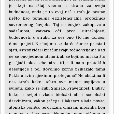
je ikoji naraštaj većma u strahu za svoju
budućnost, onda je to ovaj naš. Strah je postao
nešto kao temeljna egzistencijalna protežnica
suvremenog čovjeka. Taj se čovjek zakopava u
sadašnjost, zatvara oči pred sutrašnjosti,
budućnosti, u strahu za sve ono što mu donosi,
čime prijeti. Ne bojimo se da će Sunce prestati
sjati, astrofizičari izračunavaju točno vrijeme kad
će se ono jednom utrnuti, ali se bojimo mraka što
ga ljudi oko sebe šire. Nije li nam proteklih
desetljeće i pol dovoljno zorno prikazalo tamu
Pakla u svim njezinim protegama? Ne obuzima li
nas strah kako Dobro sve manje uspijeva u
svijetu, kako se gubi Smisao, Pravednost, Ljubav,
kako u svijetu vlada biološki ali i sociološki
darvinizam, zakon jačega i lakata?! Vlada novac,
atomska bomba, terorizam, cinizam moćnika koji
nam se u lice cere. Nemoćni smo, vičemo u