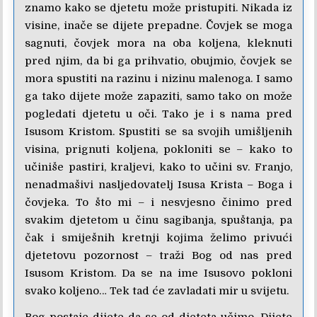
znamo kako se djetetu može pristupiti. Nikada iz
visine, inače se dijete prepadne. Čovjek se moga
sagnuti, čovjek mora na oba koljena, kleknuti
pred njim, da bi ga prihvatio, obujmio, čovjek se
mora spustiti na razinu i nizinu malenoga. I samo
ga tako dijete može zapaziti, samo tako on može
pogledati djetetu u oči. Tako je i s nama pred
Isusom Kristom. Spustiti se sa svojih umišljenih
visina, prignuti koljena, pokloniti se – kako to
učiniše pastiri, kraljevi, kako to učini sv. Franjo,
nenadmašivi nasljedovatelj Isusa Krista – Boga i
čovjeka. To što mi – i nesvjesno činimo pred
svakim djetetom u činu sagibanja, spuštanja, pa
čak i smiješnih kretnji kojima želimo privući
djetetovu pozornost – traži Bog od nas pred
Isusom Kristom. Da se na ime Isusovo pokloni
svako koljeno… Tek tad će zavladati mir u svijetu.
Bog postaje dijete da se od djeteta učimo. Dijete