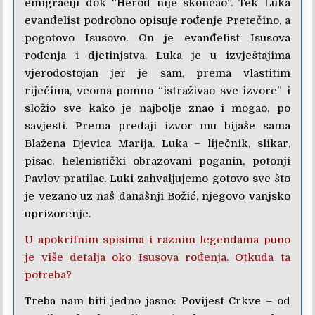
emigraciji dok “Herod nije skončao”. Tek Luka
evanđelist podrobno opisuje rođenje Pretečino, a
pogotovo Isusovo. On je evanđelist Isusova
rođenja i djetinjstva. Luka je u izvještajima
vjerodostojan jer je sam, prema vlastitim
riječima, veoma pomno “istraživao sve izvore” i
složio sve kako je najbolje znao i mogao, po
savjesti. Prema predaji izvor mu bijaše sama
Blažena Djevica Marija. Luka – liječnik, slikar,
pisac, helenistički obrazovani poganin, potonji
Pavlov pratilac. Luki zahvaljujemo gotovo sve što
je vezano uz naš današnji Božić, njegovo vanjsko
uprizorenje.
U apokrifnim spisima i raznim legendama puno
je više detalja oko Isusova rođenja. Otkuda ta
potreba?
Treba nam biti jedno jasno: Povijest Crkve – od