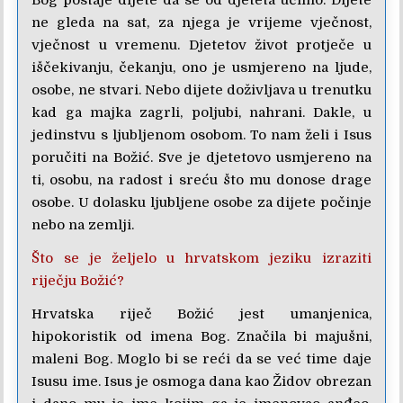
ne gleda na sat, za njega je vrijeme vječnost,
vječnost u vremenu. Djetetov život protječe u
iščekivanju, čekanju, ono je usmjereno na ljude,
osobe, ne stvari. Nebo dijete doživljava u trenutku
kad ga majka zagrli, poljubi, nahrani. Dakle, u
jedinstvu s ljubljenom osobom. To nam želi i Isus
poručiti na Božić. Sve je djetetovo usmjereno na
ti, osobu, na radost i sreću što mu donose drage
osobe. U dolasku ljubljene osobe za dijete počinje
nebo na zemlji.
Što se je željelo u hrvatskom jeziku izraziti
riječju Božić?
Hrvatska riječ Božić jest umanjenica,
hipokoristik od imena Bog. Značila bi majušni,
maleni Bog. Moglo bi se reći da se već time daje
Isusu ime. Isus je osmoga dana kao Židov obrezan