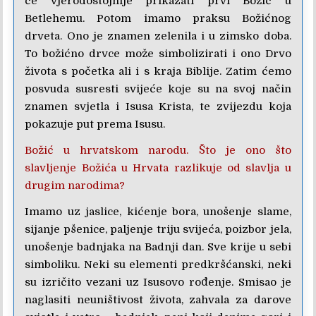
će vjerodostojnije prikazati prvi Božić u
Betlehemu. Potom imamo praksu Božićnog
drveta. Ono je znamen zelenila i u zimsko doba.
To božićno drvce može simbolizirati i ono Drvo
života s početka ali i s kraja Biblije. Zatim ćemo
posvuda susresti svijeće koje su na svoj način
znamen svjetla i Isusa Krista, te zvijezdu koja
pokazuje put prema Isusu.
Božić u hrvatskom narodu. Što je ono što
slavljenje Božića u Hrvata razlikuje od slavlja u
drugim narodima?
Imamo uz jaslice, kićenje bora, unošenje slame,
sijanje pšenice, paljenje triju svijeća, poizbor jela,
unošenje badnjaka na Badnji dan. Sve krije u sebi
simboliku. Neki su elementi predkršćanski, neki
su izričito vezani uz Isusovo rođenje. Smisao je
naglasiti neuništivost života, zahvala za darove