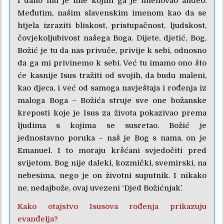
i dano mu je ime kojim ga je imenovao anđeo.
Međutim, našim slavenskim imenom kao da se
htjela izraziti bliskost, pristupačnost, ljudskost,
čovjekoljubivost našega Boga. Dijete, djetić, Bog,
Božić je tu da nas privuče, privije k sebi, odnosno
da ga mi privinemo k sebi. Već tu imamo ono što
će kasnije Isus tražiti od svojih, da budu maleni,
kao djeca, i već od samoga navještaja i rođenja iz
maloga Boga – Božića struje sve one božanske
kreposti koje je Isus za života pokazivao prema
ljudima s kojima se susretao. Božić je
jednostavno poruka – naš je Bog s nama, on je
Emanuel. I to moraju kršćani svjedočiti pred
svijetom. Bog nije daleki, kozmički, svemirski, na
nebesima, nego je on životni suputnik. I nikako
ne, nedajbože, ovaj uvezeni ‘Djed Božićnjak’.
Kako otajstvo Isusova rođenja prikazuju
evanđelja?