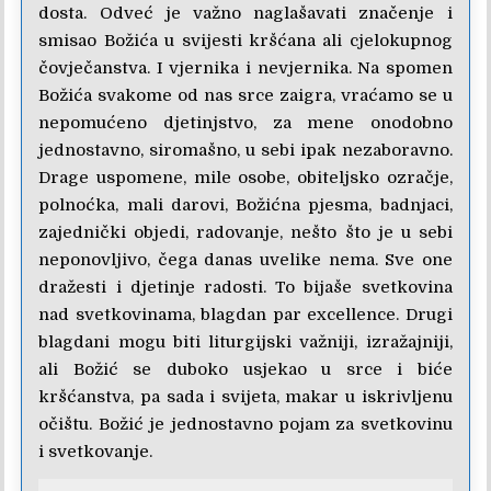
dosta. Odveć je važno naglašavati značenje i
smisao Božića u svijesti kršćana ali cjelokupnog
čovječanstva. I vjernika i nevjernika. Na spomen
Božića svakome od nas srce zaigra, vraćamo se u
nepomućeno djetinjstvo, za mene onodobno
jednostavno, siromašno, u sebi ipak nezaboravno.
Drage uspomene, mile osobe, obiteljsko ozračje,
polnoćka, mali darovi, Božićna pjesma, badnjaci,
zajednički objedi, radovanje, nešto što je u sebi
neponovljivo, čega danas uvelike nema. Sve one
dražesti i djetinje radosti. To bijaše svetkovina
nad svetkovinama, blagdan par excellence. Drugi
blagdani mogu biti liturgijski važniji, izražajniji,
ali Božić se duboko usjekao u srce i biće
kršćanstva, pa sada i svijeta, makar u iskrivljenu
očištu. Božić je jednostavno pojam za svetkovinu
i svetkovanje.