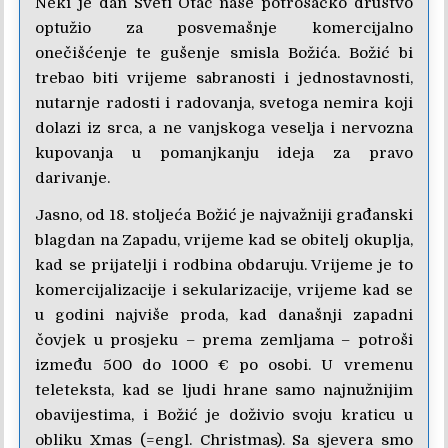
Neki je dan Sveti Otac naše potrošačko društvo
optužio za posvemašnje komercijalno
onečišćenje te gušenje smisla Božića. Božić bi
trebao biti vrijeme sabranosti i jednostavnosti,
nutarnje radosti i radovanja, svetoga nemira koji
dolazi iz srca, a ne vanjskoga veselja i nervozna
kupovanja u pomanjkanju ideja za pravo
darivanje.
Jasno, od 18. stoljeća Božić je najvažniji građanski
blagdan na Zapadu, vrijeme kad se obitelj okuplja,
kad se prijatelji i rodbina obdaruju. Vrijeme je to
komercijalizacije i sekularizacije, vrijeme kad se
u godini najviše proda, kad današnji zapadni
čovjek u prosjeku – prema zemljama – potroši
između 500 do 1000 € po osobi. U vremenu
teleteksta, kad se ljudi hrane samo najnužnijim
obavijestima, i Božić je doživio svoju kraticu u
obliku Xmas (=engl. Christmas). Sa sjevera smo