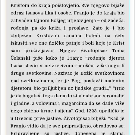
Kristom do kraja poistovjetio. Sve njegovo bijaše
odraz Isusova lika i osobe. Franjo je do kraja bio
zahvaćen tajnom Božjeg utjelovljenja – od začeća,
rođenja pa do križa i proslave. Zato je i bio
obilježen Kristovim ranama hoteći na sebi
iskusiti sve one fizičke patnje i boli koje je Krist
sam proživljavao. Njegov životopisac Toma
Čelanski piše kako je Franjo “rođenje djeteta
Isusa slavio s neizrecivom radošću, više nego li
druge svetkovine. Nazivao je Božić svetkovinom
nad svetkovinama, jer je Bog, postavši malenim
djetetom, bio priljubljen uz ljudske grudi…” “Htio
je da bogataši toga dana do sita nahrane siromahe
i gladne, a volovima i magarcima da se dade više
nego obično krme i sijena”. God. 1223. upriličio je
u Grecciu prve jaslice. Životopisac bilježi: “Kad je
Franjo vidio da je sve pripravljeno, obradovao se.
Pripravljene su jaslice, donesena je slama,