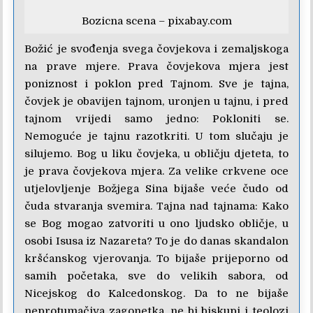
Bozicna scena – pixabay.com
Božić je svođenja svega čovjekova i zemaljskoga
na prave mjere. Prava čovjekova mjera jest
poniznost i poklon pred Tajnom. Sve je tajna,
čovjek je obavijen tajnom, uronjen u tajnu, i pred
tajnom vrijedi samo jedno: Pokloniti se.
Nemoguće je tajnu razotkriti. U tom slučaju je
silujemo. Bog u liku čovjeka, u obličju djeteta, to
je prava čovjekova mjera. Za velike crkvene oce
utjelovljenje Božjega Sina bijaše veće čudo od
čuda stvaranja svemira. Tajna nad tajnama: Kako
se Bog mogao zatvoriti u ono ljudsko obličje, u
osobi Isusa iz Nazareta? To je do danas skandalon
kršćanskog vjerovanja. To bijaše prijeporno od
samih početaka, sve do velikih sabora, od
Nicejskog do Kalcedonskog. Da to ne bijaše
neprotumačiva zagonetka, ne bi biskupi i teolozi