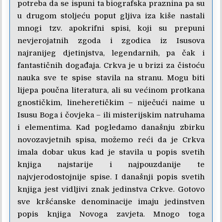
potreba da se ispuni ta biografska praznina pa su
u drugom stoljeću poput gljiva iza kiše nastali
mnogi tzv. apokrifni spisi, koji su prepuni
nevjerojatnih zgoda i zgodica iz Isusova
najranijeg djetinjstva, legendarnih, pa čak i
fantastičnih događaja. Crkva je u brizi za čistoću
nauka sve te spise stavila na stranu. Mogu biti
lijepa poučna literatura, ali su većinom protkana
gnostičkim, lineheretičkim – niječući naime u
Isusu Boga i čovjeka – ili misterijskim natruhama
i elementima. Kad pogledamo današnju zbirku
novozavjetnih spisa, možemo reći da je Crkva
imala dobar ukus kad je stavila u popis svetih
knjiga najstarije i najpouzdanije te
najvjerodostojnije spise. I današnji popis svetih
knjiga jest vidljivi znak jedinstva Crkve. Gotovo
sve kršćanske denominacije imaju jedinstven
popis knjiga Novoga zavjeta. Mnogo toga