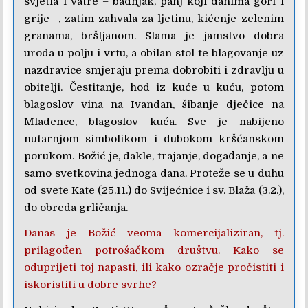
svjetla i vatre – badnjak, panj koji danima gori i
grije -, zatim zahvala za ljetinu, kićenje zelenim
granama, bršljanom. Slama je jamstvo dobra
uroda u polju i vrtu, a obilan stol te blagovanje uz
nazdravice smjeraju prema dobrobiti i zdravlju u
obitelji. Čestitanje, hod iz kuće u kuću, potom
blagoslov vina na Ivandan, šibanje dječice na
Mladence, blagoslov kuća. Sve je nabijeno
nutarnjom simbolikom i dubokom kršćanskom
porukom. Božić je, dakle, trajanje, događanje, a ne
samo svetkovina jednoga dana. Proteže se u duhu
od svete Kate (25.11.) do Svijećnice i sv. Blaža (3.2.),
do obreda grličanja.
Danas je Božić veoma komercijaliziran, tj.
prilagođen potrošačkom društvu. Kako se
oduprijeti toj napasti, ili kako ozračje pročistiti i
iskoristiti u dobre svrhe?