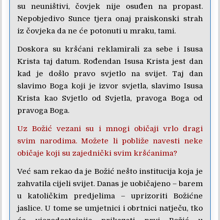
su neuništivi, čovjek nije osuđen na propast.
Nepobjedivo Sunce tjera onaj praiskonski strah
iz čovjeka da ne će potonuti u mraku, tami.
Doskora su kršćani reklamirali za sebe i Isusa
Krista taj datum. Rođendan Isusa Krista jest dan
kad je došlo pravo svjetlo na svijet. Taj dan
slavimo Boga koji je izvor svjetla, slavimo Isusa
Krista kao Svjetlo od Svjetla, pravoga Boga od
pravoga Boga.
Uz Božić vezani su i mnogi običaji vrlo dragi
svim narodima. Možete li pobliže navesti neke
običaje koji su zajednički svim kršćanima?
Već sam rekao da je Božić nešto institucija koja je
zahvatila cijeli svijet. Danas je uobičajeno – barem
u katoličkim predjelima – uprizoriti Božićne
jaslice. U tome se umjetnici i obrtnici natječu, tko