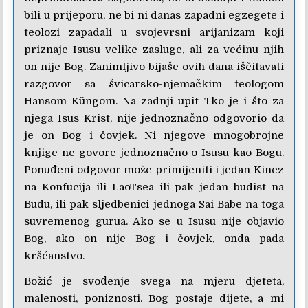
bili u prijeporu, ne bi ni danas zapadni egzegete i
teolozi zapadali u svojevrsni arijanizam koji
priznaje Isusu velike zasluge, ali za većinu njih
on nije Bog. Zanimljivo bijaše ovih dana iščitavati
razgovor sa švicarsko-njemačkim teologom
Hansom Küngom. Na zadnji upit Tko je i što za
njega Isus Krist, nije jednoznačno odgovorio da
je on Bog i čovjek. Ni njegove mnogobrojne
knjige ne govore jednoznačno o Isusu kao Bogu.
Ponuđeni odgovor može primijeniti i jedan Kinez
na Konfucija ili LaoTsea ili pak jedan budist na
Budu, ili pak sljedbenici jednoga Sai Babe na toga
suvremenog gurua. Ako se u Isusu nije objavio
Bog, ako on nije Bog i čovjek, onda pada
kršćanstvo.
Božić je svođenje svega na mjeru djeteta,
malenosti, poniznosti. Bog postaje dijete, a mi