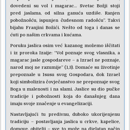
dovedeni su vol i magarac… Svetac Božji stoji
pred jaslama, od silna ganuća uzdiše. Ranjen
pobožnošću, ispunjen čudesnom radošću”. Takvi
bijahu Franjini Božići. Nešto od toga i danas se
ćuti po našim crkvama i kućama.
Poruku jaslica osim već kazanog možemo iščitati
i iz proroka Izaije: “Vol poznaje svog vlasnika, a
magarac jasle gospodareve – a Izrael ne poznaje,
narod moj ne razumije” (1,3). Domaće su životinje
prepoznale u Isusu svog Gospodara, dok Izrael
koji simbolizira čovječanstvo ne prepoznaje svog
Boga u malenosti i na slami. Jaslice su dio pučke
tradicije i pobožnosti koja do današnjeg dana
imaju svoje značenje u evangelizaciji.
Nastavljajući tu predivnu, duboko ukorijenjenu
tradiciju – postavljanja jaslica u crkve, kapelice,
domove, obitelji – sve to može na djelatan način