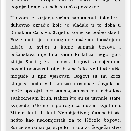
Bogojavljenje, a u sebi su usko povezane.
U ovom je surječju važno napomenuti također i
duhovno ozračje koje je vladalo u to doba u
Rimskom Carstvu. Svijet u kome se počeo slaviti
Božić nalik je u mnogome našemu današnjem.
Bijaše to svijet u kome sumrak bogova i
božanstava nije bila samo krilatica, nego gola
zbilja. Stari grčki i rimski bogovi su najednom
postali nestvarni, nije ih više bilo. Ne bijaše više
moguće u njih vjerovati. Bogovi su im kroz
stoljeća podarivali smisao i oslonac. Čovjek ne
može opstojati bez smisla, smisao mu treba kao
svakodnevni kruh. Nakon što su se utrnule stare
zvijezde, išlo se u potragu za novim svjetlima.
Mitrin kult ili kult Nepobjedivog Sunca bijaše
nešto kao nadomjestak za te iščezle bogove.
Sunce se obnavlja, svjetlo i nada za čovječanstvo