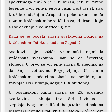
apokrifnoga unišlo je i u Kuran, jer su razne
legende u vrijeme njegova pisanja još uvijek živo
kružile ondašnjim Arapskim poluotokom, među
raznim kršćanskim heretičkim zajednicama koje
su se odcijepile od matice i glave.
Kada se je počela slaviti svetkovina Božića na
kršćanskom Istoku a kada na Zapadu?
Svetkovina je Božića vremenski najmlađa
kršćanska svetkovina. Slavi se od četvrtog
stoljeća. U prvo se vrijeme slavila 6. siječnja, na
današnju svetkovinu Bogojavljenja. U samim
kršćanskim početcima slavila se različito, 20.
travnja ili 20. svibnja, negdje i 18. studenog.
U poganskom Rimu slavila se 25. prosinca
svetkovina rođenja tzv. Sol Invictus –
Nepobjedivog Sunca ili kult boga Mitre. Rimski su
legionari donijeli taj kult s Istoka. Još je car