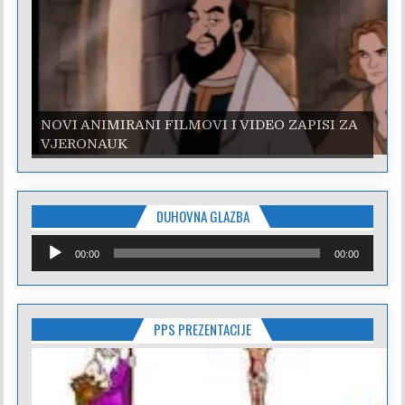
NOVI ANIMIRANI FILMOVI I VIDEO ZAPISI ZA
VJERONAUK
DUHOVNA GLAZBA
Reproduktor
00:00
00:00
audiozapisa
PPS PREZENTACIJE