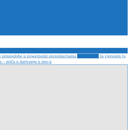
e prispodobe u powerpoint prezentacijama
2021-04-08
Ja vjerujem (u
 – priča o darivanju u pps-u