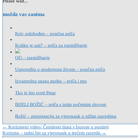
Please wait...
možda vas zanima
Kriv oslobođen – poučna priča
Koliko je sati? – priča za razmišljanje
Oči – razmišljanje
Usporedba o modernom životu – poučna priča
Izvanredna snaga majke – priča i pps
Tko je bio sveti Petar
BIJELI BOŽIĆ – priča s istim početnim slovom
Božić – prezentacija za vjeronauk u nižim razredima
Navigacija
← Korizmeni video: Četrdeset dana s Isusom u pustinji
Korizma – radni list za vjeronauk u trećem razredu →
objava