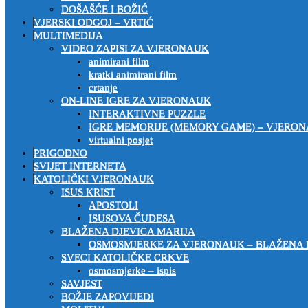
DOŠAŠĆE I BOŽIĆ
VJERSKI ODGOJ – VRTIĆ
MULTIMEDIJA
VIDEO ZAPISI ZA VJERONAUK
animirani film
kratki animirani film
crtanje
ON-LINE IGRE ZA VJERONAUK
INTERAKTIVNE PUZZLE
IGRE MEMORIJE (MEMORY GAME) – VJERO
virtualni posjet
PRIGODNO
SVIJET INTERNETA
KATOLIČKI VJERONAUK
ISUS KRIST
APOSTOLI
ISUSOVA ČUDESA
BLAŽENA DJEVICA MARIJA
OSMOSMJERKE ZA VJERONAUK – BLAŽENA 
SVECI KATOLIČKE CRKVE
osmosmjerke – ispis
SAVJEST
BOŽJE ZAPOVIJEDI