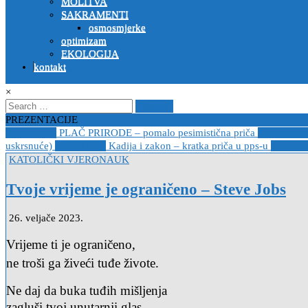
MOLITVA
SAKRAMENTI
osmosmjerke
optimizam
EKOLOGIJA
kontakt
×
Search
for:
PREZENTACIJE
2023-04-19
PLAČ PRIRODE – pomalo pesimistična priča
2022-10-2
uskrsnuće)
2020-12-14
Kadija i zakon – kratka priča u pps-u
2020-12
Posted
KATOLIČKI VJERONAUK
in
Tvoje vrijeme je ograničeno – Steve Jobs
26. veljače 2023.
Vrijeme ti je ograničeno,
ne troši ga živeći tuđe živote.
Ne daj da buka tuđih mišljenja
zagluši tvoj unutarnji glas.