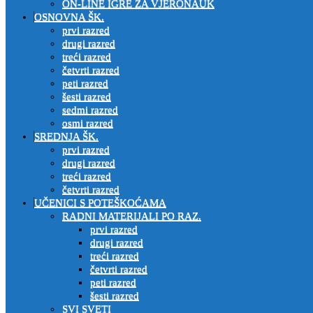
ON-LINE IGRE ZA VJERONAUK
OSNOVNA ŠK.
prvi razred
drugi razred
treći razred
četvrti razred
peti razred
šesti razred
sedmi razred
osmi razred
SREDNJA ŠK.
prvi razred
drugi razred
treći razred
četvrti razred
UČENICI S POTEŠKOĆAMA
RADNI MATERIJALI PO RAZ.
prvi razred
drugi razred
treći razred
četvrti razred
peti razred
šesti razred
SVI SVETI