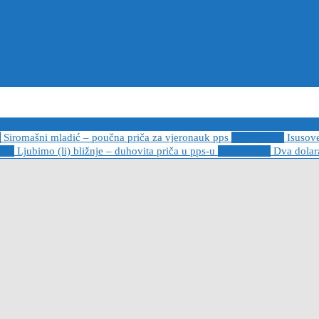
6
Siromašni mladić – poučna priča za vjeronauk pps
2021-05-02
Isusov
-14
Ljubimo (li) bližnje – duhovita priča u pps-u
2020-12-13
Dva dolara