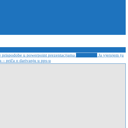
e prispodobe u powerpoint prezentacijama
2021-04-08
Ja vjerujem (u
 – priča o darivanju u pps-u