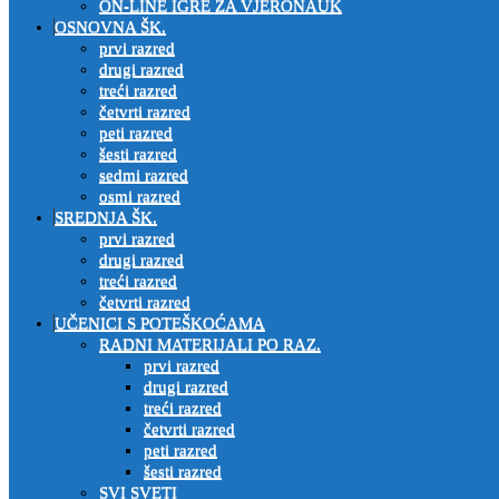
ON-LINE IGRE ZA VJERONAUK
OSNOVNA ŠK.
prvi razred
drugi razred
treći razred
četvrti razred
peti razred
šesti razred
sedmi razred
osmi razred
SREDNJA ŠK.
prvi razred
drugi razred
treći razred
četvrti razred
UČENICI S POTEŠKOĆAMA
RADNI MATERIJALI PO RAZ.
prvi razred
drugi razred
treći razred
četvrti razred
peti razred
šesti razred
SVI SVETI