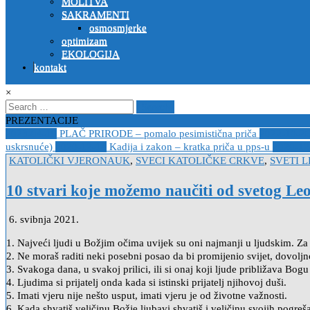
MOLITVA
SAKRAMENTI
osmosmjerke
optimizam
EKOLOGIJA
kontakt
×
Search
for:
PREZENTACIJE
2023-04-19
PLAČ PRIRODE – pomalo pesimistična priča
2022-10-2
uskrsnuće)
2020-12-14
Kadija i zakon – kratka priča u pps-u
2020-12
Posted
KATOLIČKI VJERONAUK
,
SVECI KATOLIČKE CRKVE
,
SVETI 
in
10 stvari koje možemo naučiti od svetog L
6. svibnja 2021.
1. Najveći ljudi u Božjim očima uvijek su oni najmanji u ljudskim. Z
2. Ne moraš raditi neki posebni posao da bi promijenio svijet, dovoljn
3. Svakoga dana, u svakoj prilici, ili si onaj koji ljude približava Bogu 
4. Ljudima si prijatelj onda kada si istinski prijatelj njihovoj duši.
5. Imati vjeru nije nešto usput, imati vjeru je od životne važnosti.
6. Kada shvatiš veličinu Božje ljubavi shvatiš i veličinu svojih pogreš