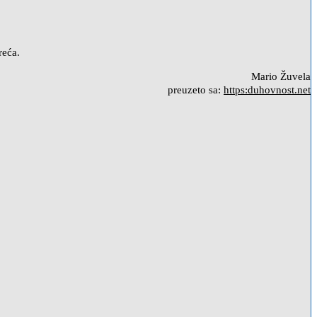
reća.
Mario Žuvela
preuzeto sa:
https:duhovnost.net