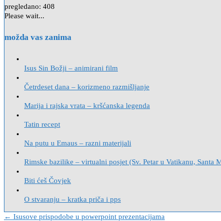
pregledano:
408
Please wait...
možda vas zanima
Isus Sin Božji – animirani film
Četrdeset dana – korizmeno razmišljanje
Marija i rajska vrata – kršćanska legenda
Tatin recept
Na putu u Emaus – razni materijali
Rimske bazilike – virtualni posjet (Sv. Petar u Vatikanu, Santa 
Biti ćeš Čovjek
O stvaranju – kratka priča i pps
Navigacija
← Isusove prispodobe u powerpoint prezentacijama