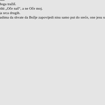
Boga tražiš.
oliti „Oče naš“, a ne Oče moj.
ja srca drugih.
udima da shvate da Božje zapovijedi nisu samo put do sreće, one jesu s