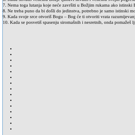
7. Nema toga lutanja koje neće završiti u Božjim rukama ako istinski 
8. Ne treba puno da bi došli do jedinstva, potrebno je samo istinski m
9. Kada svoje srce otvoriš Bogu – Bog će ti otvoriti vrata razumijevan
10. Kada se posvetiš spasenju siromašnih i nesretnih, onda pomažeš lj