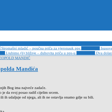
6
Siromašni mladić – poučna priča za vjeronauk pps
2021-05-02
Isusov
-14
Ljubimo (li) bližnje – duhovita priča u pps-u
2020-12-13
Dva dolara
LEOPOLD MANDIĆ
eopolda Mandića
a njih Bog ima najveće zadaće.
o je da svoj posao radiš cijelim srcem.
ili ih udaljuje od njega, ali ih ne ostavlja onamo gdje su bili.
aka.