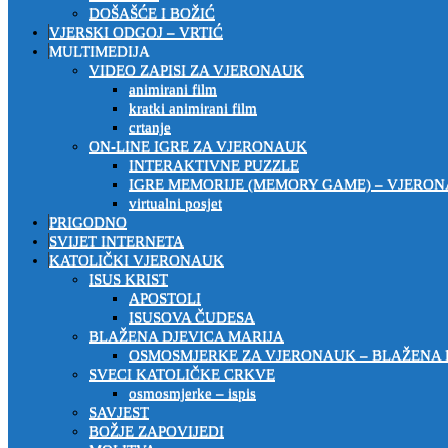
DOŠAŠĆE I BOŽIĆ
VJERSKI ODGOJ – VRTIĆ
MULTIMEDIJA
VIDEO ZAPISI ZA VJERONAUK
animirani film
kratki animirani film
crtanje
ON-LINE IGRE ZA VJERONAUK
INTERAKTIVNE PUZZLE
IGRE MEMORIJE (MEMORY GAME) – VJERO
virtualni posjet
PRIGODNO
SVIJET INTERNETA
KATOLIČKI VJERONAUK
ISUS KRIST
APOSTOLI
ISUSOVA ČUDESA
BLAŽENA DJEVICA MARIJA
OSMOSMJERKE ZA VJERONAUK – BLAŽENA 
SVECI KATOLIČKE CRKVE
osmosmjerke – ispis
SAVJEST
BOŽJE ZAPOVIJEDI