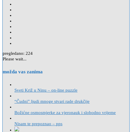
pregledano:
224
Please wait...
možda vas zanima
Sveti Križ u Ninu – on-line puzzle
“Čudni” ljudi mnoge stvari rade drukčije
Božićne osmosmjerke za vjeronauk i slobodno vrijeme
Nisam te prepoznao – pps