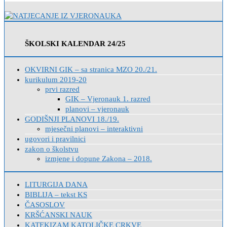
ŠKOLSKI KALENDAR 24/25
OKVIRNI GIK – sa stranica MZO 20./21.
kurikulum 2019-20
prvi razred
GIK – Vjeronauk 1. razred
planovi – vjeronauk
GODIŠNJI PLANOVI 18./19.
mjesečni planovi – interaktivni
ugovori i pravilnici
zakon o školstvu
izmjene i dopune Zakona – 2018.
LITURGIJA DANA
BIBLIJA – tekst KS
ČASOSLOV
KRŠĆANSKI NAUK
KATEKIZAM KATOLIČKE CRKVE