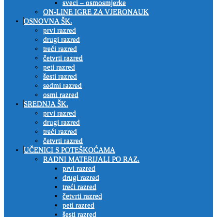
sveci – osmosmjerke
ON-LINE IGRE ZA VJERONAUK
OSNOVNA ŠK.
prvi razred
drugi razred
treći razred
četvrti razred
peti razred
šesti razred
sedmi razred
osmi razred
SREDNJA ŠK.
prvi razred
drugi razred
treći razred
četvrti razred
UČENICI S POTEŠKOĆAMA
RADNI MATERIJALI PO RAZ.
prvi razred
drugi razred
treći razred
četvrti razred
peti razred
šesti razred