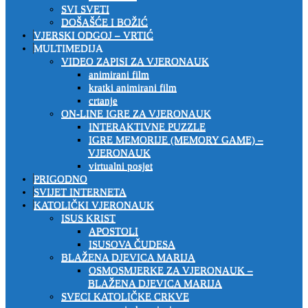
SVI SVETI
DOŠAŠĆE I BOŽIĆ
VJERSKI ODGOJ – VRTIĆ
MULTIMEDIJA
VIDEO ZAPISI ZA VJERONAUK
animirani film
kratki animirani film
crtanje
ON-LINE IGRE ZA VJERONAUK
INTERAKTIVNE PUZZLE
IGRE MEMORIJE (MEMORY GAME) –
VJERONAUK
virtualni posjet
PRIGODNO
SVIJET INTERNETA
KATOLIČKI VJERONAUK
ISUS KRIST
APOSTOLI
ISUSOVA ČUDESA
BLAŽENA DJEVICA MARIJA
OSMOSMJERKE ZA VJERONAUK –
BLAŽENA DJEVICA MARIJA
SVECI KATOLIČKE CRKVE