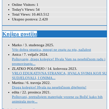
Online Visitors:
1
Today's Views:
54
Total Views:
10.463.512
Ukupno postova:
2.420
Knjiga gostiju
Marko
/
3. studenoga 2025.
Vrlo dobra stranica, mnogi ne znaju za nju, nažalost
Anica
/
7. veljače 2024.
Poštovanje, draga kolegice! Hvala Vam na nesebičnom radu i
promoviranju...
ZLATKO POLONIJO
/
14. kolovoza 2023.
VRLO EDUKATIVNA STRANICA, HVALA SVIMA KOJI SU
SUDJELOVALI, I ONIMA...
Martina
/
6. travnja 2022.
Draga kolegice! Hvala na nesebičnom dijeljenju!
edita
/
22. prosinca 2021.
Poštovani, pretražujem materijale vezene za Božić kako bih
animirala moje...