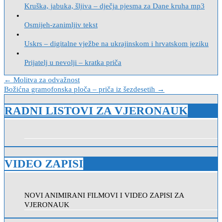
Kruška, jabuka, šljiva – dječja pjesma za Dane kruha mp3
Osmijeh-zanimljiv tekst
Uskrs – digitalne vježbe na ukrajinskom i hrvatskom jeziku
Prijatelj u nevolji – kratka priča
Navigacija
← Molitva za odvažnost
Božićna gramofonska ploča – priča iz šezdesetih →
objava
RADNI LISTOVI ZA VJERONAUK
VIDEO ZAPISI
NOVI ANIMIRANI FILMOVI I VIDEO ZAPISI ZA
VJERONAUK