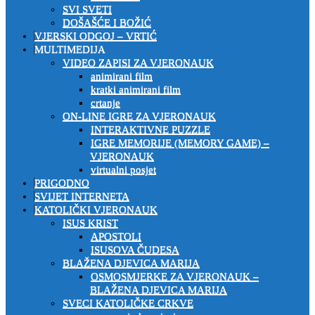
SVI SVETI
DOŠAŠĆE I BOŽIĆ
VJERSKI ODGOJ – VRTIĆ
MULTIMEDIJA
VIDEO ZAPISI ZA VJERONAUK
animirani film
kratki animirani film
crtanje
ON-LINE IGRE ZA VJERONAUK
INTERAKTIVNE PUZZLE
IGRE MEMORIJE (MEMORY GAME) –
VJERONAUK
virtualni posjet
PRIGODNO
SVIJET INTERNETA
KATOLIČKI VJERONAUK
ISUS KRIST
APOSTOLI
ISUSOVA ČUDESA
BLAŽENA DJEVICA MARIJA
OSMOSMJERKE ZA VJERONAUK –
BLAŽENA DJEVICA MARIJA
SVECI KATOLIČKE CRKVE