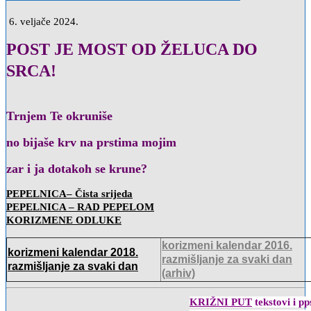
6. veljače 2024.
POST JE MOST OD ŽELUCA DO
SRCA!
Trnjem Te okruniše
no bijaše krv
na prstima mojim
zar i ja dotakoh se krune?
PEPELNICA– Čista srijeda
PEPELNICA – RAD PEPELOM
KORIZMENE ODLUKE
korizmeni kalendar 2016.
korizmeni kalendar 2018.
razmišljanje za svaki dan
razmišljanje za svaki dan
(arhiv)
KRIŽNI PUT
tekstovi i pp