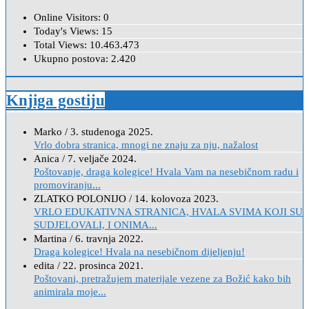
Online Visitors:
0
Today's Views:
15
Total Views:
10.463.473
Ukupno postova:
2.420
Knjiga gostiju
Marko
/
3. studenoga 2025.
Vrlo dobra stranica, mnogi ne znaju za nju, nažalost
Anica
/
7. veljače 2024.
Poštovanje, draga kolegice! Hvala Vam na nesebičnom radu i
promoviranju...
ZLATKO POLONIJO
/
14. kolovoza 2023.
VRLO EDUKATIVNA STRANICA, HVALA SVIMA KOJI SU
SUDJELOVALI, I ONIMA...
Martina
/
6. travnja 2022.
Draga kolegice! Hvala na nesebičnom dijeljenju!
edita
/
22. prosinca 2021.
Poštovani, pretražujem materijale vezene za Božić kako bih
animirala moje...