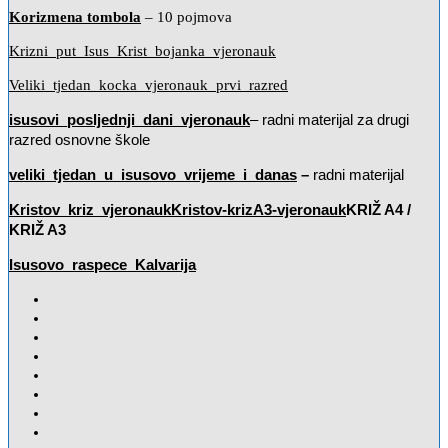
Korizmena tombola
– 10 pojmova
Krizni_put_Isus_Krist_bojanka_vjeronauk
Veliki_tjedan_kocka_vjeronauk_prvi_razred
isusovi_posljednji_dani_vjeronauk
– radni materijal za drugi
razred osnovne škole
veliki_tjedan_u_isusovo_vrijeme_i_danas
–
radni materijal
Kristov_kriz_vjeronauk
Kristov-krizA3-vjeronauk
KRIŽ A4 /
KRIŽ
A3
Isusovo_raspece_Kalvarija