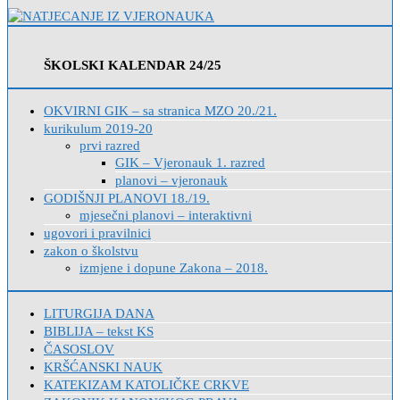
ŠKOLSKI KALENDAR 24/25
OKVIRNI GIK – sa stranica MZO 20./21.
kurikulum 2019-20
prvi razred
GIK – Vjeronauk 1. razred
planovi – vjeronauk
GODIŠNJI PLANOVI 18./19.
mjesečni planovi – interaktivni
ugovori i pravilnici
zakon o školstvu
izmjene i dopune Zakona – 2018.
LITURGIJA DANA
BIBLIJA – tekst KS
ČASOSLOV
KRŠĆANSKI NAUK
KATEKIZAM KATOLIČKE CRKVE