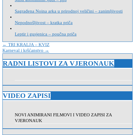
Sagrađena Noina arka u prirodnoj veličini – zanimljivosti
Nepodnošljivost – kratka priča
Leptir i gusjenica – poučna priča
Navigacija
← TRI KRALJA – KVIZ
Karneval i kršćanstvo →
objava
RADNI LISTOVI ZA VJERONAUK
VIDEO ZAPISI
NOVI ANIMIRANI FILMOVI I VIDEO ZAPISI ZA
VJERONAUK