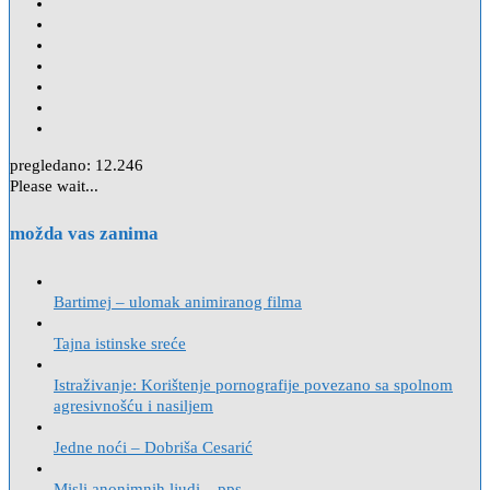
pregledano:
12.246
Please wait...
možda vas zanima
Bartimej – ulomak animiranog filma
Tajna istinske sreće
Istraživanje: Korištenje pornografije povezano sa spolnom
agresivnošću i nasiljem
Jedne noći – Dobriša Cesarić
Misli anonimnih ljudi – pps