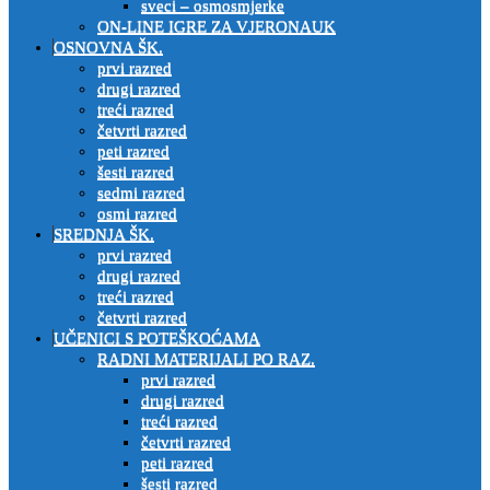
sveci – osmosmjerke
ON-LINE IGRE ZA VJERONAUK
OSNOVNA ŠK.
prvi razred
drugi razred
treći razred
četvrti razred
peti razred
šesti razred
sedmi razred
osmi razred
SREDNJA ŠK.
prvi razred
drugi razred
treći razred
četvrti razred
UČENICI S POTEŠKOĆAMA
RADNI MATERIJALI PO RAZ.
prvi razred
drugi razred
treći razred
četvrti razred
peti razred
šesti razred