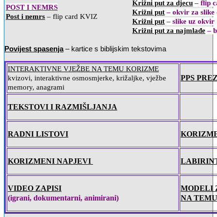
Križni put za djecu
– flip 
POST I NEMRS
Križni put
– okvir za slike
Post i nemrs
– flip card KVIZ
Križni put
– slike uz okvir
Križni put za najmlađe
– b
Povijest spasenja
– kartice s biblijskim tekstovima
INTERAKTIVNE VJEŽBE NA TEMU KORIZME
PPS PRE
kvizovi, interaktivne osmosmjerke, križaljke, vježbe
memory, anagrami
TEKSTOVI I RAZMIŠLJANJA
RADNI LISTOVI
KORIZM
KORIZMENI NAPJEVI
LABIRIN
VIDEO ZAPISI
MODELI 
(igrani, dokumentarni, animirani)
NA TEMU