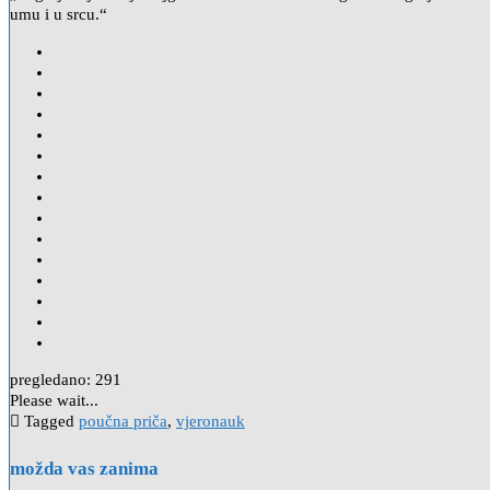
umu i u srcu.“
pregledano:
291
Please wait...
Tagged
poučna priča
,
vjeronauk
možda vas zanima