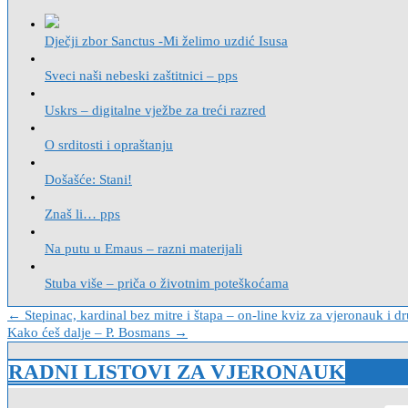
Dječji zbor Sanctus -Mi želimo uzdić Isusa
Sveci naši nebeski zaštitnici – pps
Uskrs – digitalne vježbe za treći razred
O srditosti i opraštanju
Došašće: Stani!
Znaš li… pps
Na putu u Emaus – razni materijali
Stuba više – priča o životnim poteškoćama
Navigacija
← Stepinac, kardinal bez mitre i štapa – on-line kviz za vjeronauk i d
Kako ćeš dalje – P. Bosmans →
objava
RADNI LISTOVI ZA VJERONAUK