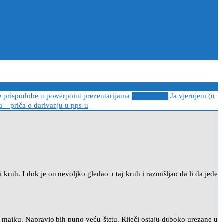
e prispodobe u powerpoint prezentacijama
2021-04-08
Ja vjerujem (u
 – priča o darivanju u pps-u
kruh. I dok je on nevoljko gledao u taj kruh i razmišljao da li da jede
ju majku. Napravio bih puno veću štetu. Riječi ostaju duboko urezane u