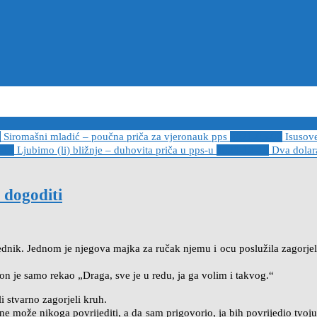
6
Siromašni mladić – poučna priča za vjeronauk pps
2021-05-02
Isusov
-14
Ljubimo (li) bližnje – duhovita priča u pps-u
2020-12-13
Dva dolara
 dogoditi
jednik. Jednom je njegova majka za ručak njemu i ocu poslužila zagorjeli 
on je samo rekao „Draga, sve je u redu, ja ga volim i takvog.“
li stvarno zagorjeli kruh.
 ne može nikoga povrijediti, a da sam prigovorio, ja bih povrijedio tvo