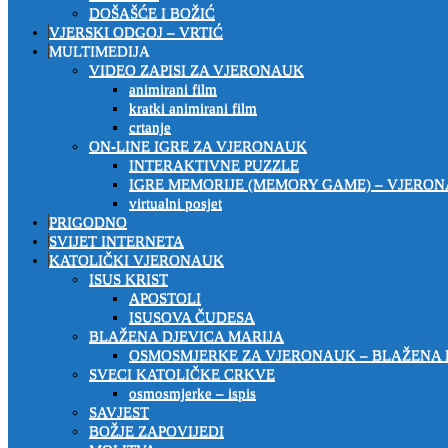
DOŠAŠĆE I BOŽIĆ
VJERSKI ODGOJ – VRTIĆ
MULTIMEDIJA
VIDEO ZAPISI ZA VJERONAUK
animirani film
kratki animirani film
crtanje
ON-LINE IGRE ZA VJERONAUK
INTERAKTIVNE PUZZLE
IGRE MEMORIJE (MEMORY GAME) – VJERO
virtualni posjet
PRIGODNO
SVIJET INTERNETA
KATOLIČKI VJERONAUK
ISUS KRIST
APOSTOLI
ISUSOVA ČUDESA
BLAŽENA DJEVICA MARIJA
OSMOSMJERKE ZA VJERONAUK – BLAŽENA 
SVECI KATOLIČKE CRKVE
osmosmjerke – ispis
SAVJEST
BOŽJE ZAPOVIJEDI