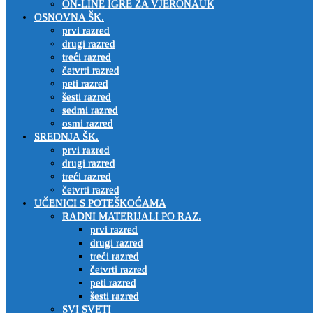
ON-LINE IGRE ZA VJERONAUK
OSNOVNA ŠK.
prvi razred
drugi razred
treći razred
četvrti razred
peti razred
šesti razred
sedmi razred
osmi razred
SREDNJA ŠK.
prvi razred
drugi razred
treći razred
četvrti razred
UČENICI S POTEŠKOĆAMA
RADNI MATERIJALI PO RAZ.
prvi razred
drugi razred
treći razred
četvrti razred
peti razred
šesti razred
SVI SVETI