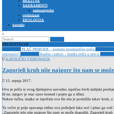
MOLITVA
SAKRAMENTI
osmosmjerke
optimizam
EKOLOGIJA
kontakt
×
Search
for:
PREZENTACIJE
2023-04-19
PLAČ PRIRODE – pomalo pesimistična priča
2022-10-2
uskrsnuće)
2020-12-14
Kadija i zakon – kratka priča u pps-u
2020-12
Posted
KATOLIČKI VJERONAUK
in
Zagorjeli kruh nije najgore što nam se može
15. srpnja 2017.
Ovu je priču iz svog djetinjstva navodno ispričao bivši indijski preds
ili ne, njegov je otac uzeo komad i pojeo ga u tišini.
Nakon ručka, majka se ispričala ocu što mu je poslužila takav kruh, a 
Tu večer je prije spavanja otišao ocu poželjeti laku noć i pitao ga voli 
„Zagorjelo jelo nije najgore što nam se može dogoditi. Zagorjeli kruh