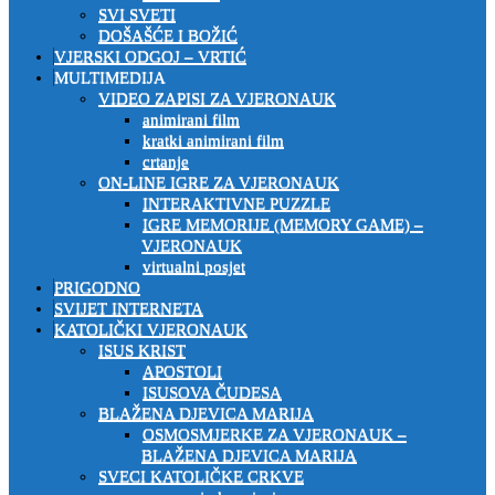
SVI SVETI
DOŠAŠĆE I BOŽIĆ
VJERSKI ODGOJ – VRTIĆ
MULTIMEDIJA
VIDEO ZAPISI ZA VJERONAUK
animirani film
kratki animirani film
crtanje
ON-LINE IGRE ZA VJERONAUK
INTERAKTIVNE PUZZLE
IGRE MEMORIJE (MEMORY GAME) –
VJERONAUK
virtualni posjet
PRIGODNO
SVIJET INTERNETA
KATOLIČKI VJERONAUK
ISUS KRIST
APOSTOLI
ISUSOVA ČUDESA
BLAŽENA DJEVICA MARIJA
OSMOSMJERKE ZA VJERONAUK –
BLAŽENA DJEVICA MARIJA
SVECI KATOLIČKE CRKVE