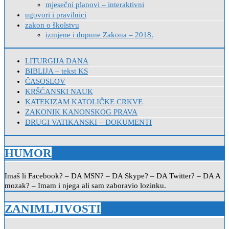
mjesečni planovi – interaktivni
ugovori i pravilnici
zakon o školstvu
izmjene i dopune Zakona – 2018.
LITURGIJA DANA
BIBLIJA – tekst KS
ČASOSLOV
KRŠĆANSKI NAUK
KATEKIZAM KATOLIČKE CRKVE
ZAKONIK KANONSKOG PRAVA
DRUGI VATIKANSKI – DOKUMENTI
HUMOR
Imaš li Facebook? – DA MSN? – DA Skype? – DA Twitter? – DA A
mozak? – Imam i njega ali sam zaboravio lozinku.
ZANIMLJIVOSTI