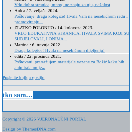
Vrlo dobra stranica, mnogi ne znaju za nju, nažalost
Anica
/
7. veljače 2024.
Poštovanje, draga kolegice! Hvala Vam na nesebičnom radu i
promoviranju...
ZLATKO POLONIJO
/
14. kolovoza 2023.
VRLO EDUKATIVNA STRANICA, HVALA SVIMA KOJI SU
SUDJELOVALI, I ONIMA...
Martina
/
6. travnja 2022.
Draga kolegice! Hvala na nesebičnom dijeljenju!
edita
/
22. prosinca 2021.
Poštovani, pretražujem materijale vezene za Božić kako bih
animirala moje...
Posjetite knjigu gostiju
tko sam…
Copyright © 2026 VJERONAUČNI PORTAL
Design by ThemesDNA.com