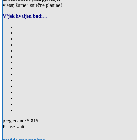
vjetar, šume i snježne planine!
V’jek hvaljen budi…
pregledano:
5.815
Please wait...