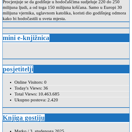
Procjenjuje se da godišnje u hodočašćima sudjeluje 220 do 250
milijuna ljudi, a od toga 150 milijuna kršćana. Samo u Europi 30
milijuna vjernika, uglavnom katolika, koristi dio godišnjeg odmora
kako bi hodočastili u sveta mjesta.
mini e-knjižnica
posjetitelji
Online Visitors:
0
Today's Views:
36
Total Views:
10.463.685
Ukupno postova:
2.420
Knjiga gostiju
Marko
/
3. studenoga 2025.