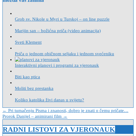
možda vas zanima
Grob sv. Nikole u Myri u Turskoj – on line puzzle
Marijin san – božićna priča (video animacija)
Sveti Klement
Priča o jednom običnom seljaku i jednom svećeniku
Interaktivni planovi i programi za vjeronauk
Biti kao ptica
Moliti bez prestanka
Koliko katolika živi danas u svijetu?
Navigacija
← Pri tumačenju Pisma i znanosti, dobro je znati o čemu pričate…
Prorok Danijel – animirani film →
objava
RADNI LISTOVI ZA VJERONAUK