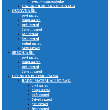
sveci – osmosmjerke
ON-LINE IGRE ZA VJERONAUK
OSNOVNA ŠK.
prvi razred
drugi razred
treći razred
četvrti razred
peti razred
šesti razred
sedmi razred
osmi razred
SREDNJA ŠK.
prvi razred
drugi razred
treći razred
četvrti razred
UČENICI S POTEŠKOĆAMA
RADNI MATERIJALI PO RAZ.
prvi razred
drugi razred
treći razred
četvrti razred
peti razred
šesti razred