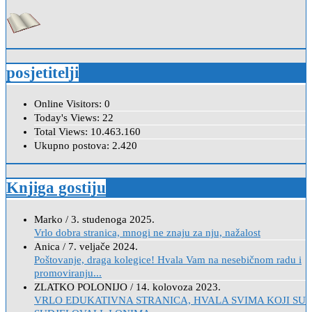
posjetitelji
Online Visitors:
0
Today's Views:
22
Total Views:
10.463.160
Ukupno postova:
2.420
Knjiga gostiju
Marko
/
3. studenoga 2025.
Vrlo dobra stranica, mnogi ne znaju za nju, nažalost
Anica
/
7. veljače 2024.
Poštovanje, draga kolegice! Hvala Vam na nesebičnom radu i
promoviranju...
ZLATKO POLONIJO
/
14. kolovoza 2023.
VRLO EDUKATIVNA STRANICA, HVALA SVIMA KOJI SU