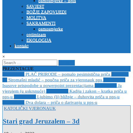
osmosmjerke – ispis
SAVJEST
BOŽJE ZAPOVIJEDI
MOLITVA
SAKRAMENTI
osmosmjerke
optimizam
EKOLOGIJA
kontakt
×
Search
for:
PREZENTACIJE
2023-04-19
PLAČ PRIRODE – pomalo pesimistična priča
2022-10-
26
Siromašni mladić – poučna priča za vjeronauk pps
2021-05-02
Isusove prispodobe u powerpoint prezentacijama
2021-04-08
Ja
vjerujem (u uskrsnuće)
2020-12-14
Kadija i zakon – kratka priča u
pps-u
2020-12-14
Ljubimo (li) bližnje – duhovita priča u pps-u
2020-12-13
Dva dolara – priča o darivanju u pps-u
Posted
KATOLIČKI VJERONAUK
in
Stari grad Jeruzalem – 3d