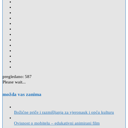
pregledano:
587
Please wait...
možda vas zanima
Božićne priče i razmišljanja za vjeronauk i opću kulturu
Ovisnost o mobitelu – edukativni animirani film