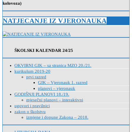
kolovoza)
NATJECANJE IZ VJERONAUKA
ŠKOLSKI KALENDAR 24/25
OKVIRNI GIK – sa stranica MZO 20./21.
kurikulum 2019-20
prvi razred
GIK – Vjeronauk 1. razred
planovi – vjeronauk
GODIŠNJI PLANOVI 18./19.
mjesečni planovi – interaktivni
ugovori i pravilnici
zakon o školstvu
izmjene i dopune Zakona – 2018.