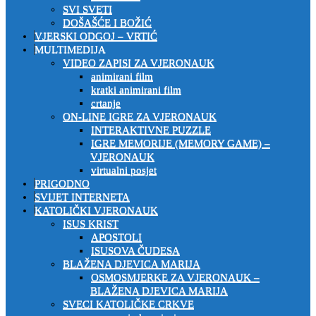
SVI SVETI
DOŠAŠĆE I BOŽIĆ
VJERSKI ODGOJ – VRTIĆ
MULTIMEDIJA
VIDEO ZAPISI ZA VJERONAUK
animirani film
kratki animirani film
crtanje
ON-LINE IGRE ZA VJERONAUK
INTERAKTIVNE PUZZLE
IGRE MEMORIJE (MEMORY GAME) –
VJERONAUK
virtualni posjet
PRIGODNO
SVIJET INTERNETA
KATOLIČKI VJERONAUK
ISUS KRIST
APOSTOLI
ISUSOVA ČUDESA
BLAŽENA DJEVICA MARIJA
OSMOSMJERKE ZA VJERONAUK –
BLAŽENA DJEVICA MARIJA
SVECI KATOLIČKE CRKVE