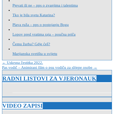
Pjevati ili ne – pps o zvanjima i talentima
Tko je bila sveta Katarina?
Plava ruža – pps o postojanju Boga
Lopov pred vratima raja – poučna priča
Čemu žurba? Gdje ćeš?
Marijanska svetišta u svijetu
Navigacija
← Uskrsna čestitka 2022.
Pas vodič – Animirani film o psu vodiču za slijepe osobe →
objava
RADNI LISTOVI ZA VJERONAUK
VIDEO ZAPISI