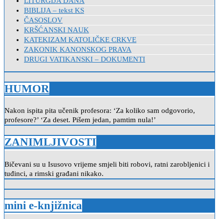
LITURGIJA DANA
BIBLIJA – tekst KS
ČASOSLOV
KRŠĆANSKI NAUK
KATEKIZAM KATOLIČKE CRKVE
ZAKONIK KANONSKOG PRAVA
DRUGI VATIKANSKI – DOKUMENTI
HUMOR
Nakon ispita pita učenik profesora: ‘Za koliko sam odgovorio,
profesore?’ ‘Za deset. Pišem jedan, pamtim nula!’
ZANIMLJIVOSTI
Bičevani su u Isusovo vrijeme smjeli biti robovi, ratni zarobljenici i
tuđinci, a rimski građani nikako.
mini e-knjižnica