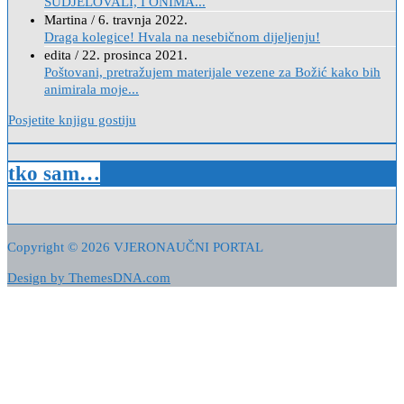
SUDJELOVALI, I ONIMA...
Martina
/
6. travnja 2022.
Draga kolegice! Hvala na nesebičnom dijeljenju!
edita
/
22. prosinca 2021.
Poštovani, pretražujem materijale vezene za Božić kako bih
animirala moje...
Posjetite knjigu gostiju
tko sam…
Copyright © 2026 VJERONAUČNI PORTAL
Design by ThemesDNA.com