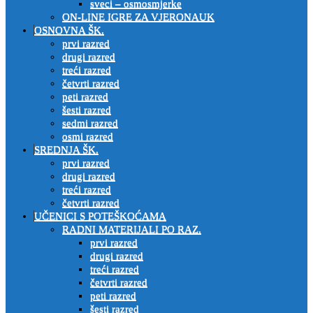
sveci – osmosmjerke
ON-LINE IGRE ZA VJERONAUK
OSNOVNA ŠK.
prvi razred
drugi razred
treći razred
četvrti razred
peti razred
šesti razred
sedmi razred
osmi razred
SREDNJA ŠK.
prvi razred
drugi razred
treći razred
četvrti razred
UČENICI S POTEŠKOĆAMA
RADNI MATERIJALI PO RAZ.
prvi razred
drugi razred
treći razred
četvrti razred
peti razred
šesti razred