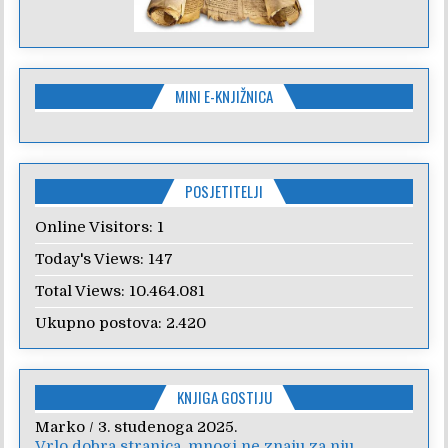
MINI E-KNJIŽNICA
POSJETITELJI
Online Visitors:
1
Today's Views:
147
Total Views:
10.464.081
Ukupno postova:
2.420
KNJIGA GOSTIJU
Marko
Anica
/
/
7. veljače 2024.
3. studenoga 2025.
Vrlo dobra stranica, mnogi ne znaju za nju,
Poštovanje, draga kolegice! Hvala Vam na