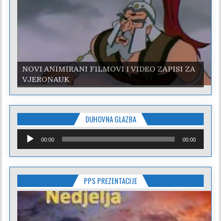
NOVI ANIMIRANI FILMOVI I VIDEO ZAPISI ZA
VJERONAUK
DUHOVNA GLAZBA
Reproduktor
00:00
00:00
audiozapisa
PPS PREZENTACIJE