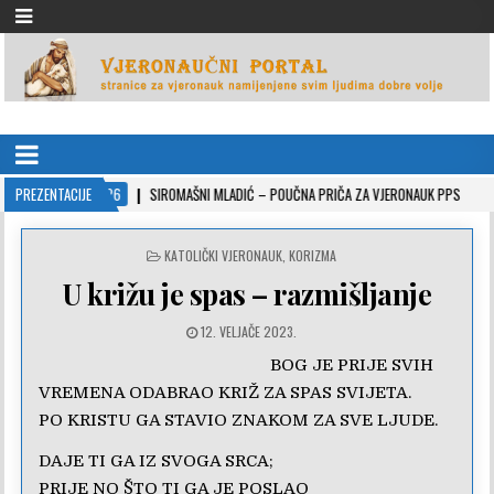
VJERONAUČNI PORTAL
stranice za vjeronauk namjenjene svim ljudima dobre volje
2022-10-26
PREZENTACIJE
SIROMAŠNI MLADIĆ – POUČNA PRIČA ZA VJERONAUK PPS
2021-
POSTED
KATOLIČKI VJERONAUK
,
KORIZMA
IN
U križu je spas – razmišljanje
12. VELJAČE 2023.
BOG JE PRIJE SVIH
VREMENA ODABRAO KRIŽ ZA SPAS SVIJETA.
PO KRISTU GA STAVIO ZNAKOM ZA SVE LJUDE.
DAJE TI GA IZ SVOGA SRCA;
PRIJE NO ŠTO TI GA JE POSLAO