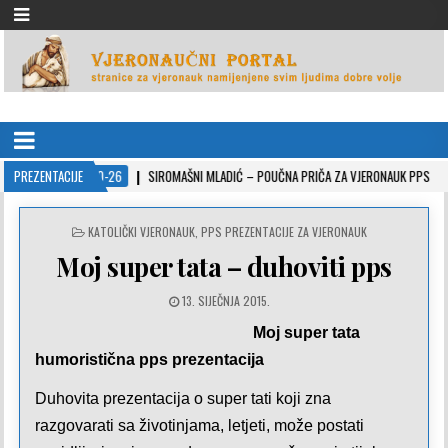
VJERONAUČNI PORTAL
stranice za vjeronauk namjenjene svim ljudima dobre volje
PREZENTACIJE
2022-10-26
SIROMAŠNI MLADIĆ – POUČNA PRIČA ZA VJERONAUK PPS
20
POSTED
KATOLIČKI VJERONAUK
,
PPS PREZENTACIJE ZA VJERONAUK
IN
Moj super tata – duhoviti pps
13. SIJEČNJA 2015.
Moj super tata
humoristična pps prezentacija
Duhovita prezentacija o super tati koji zna
razgovarati sa životinjama, letjeti, može postati