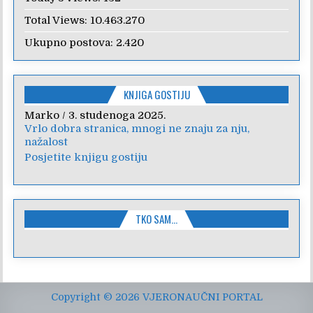
Total Views:
10.463.270
Ukupno postova:
2.420
KNJIGA GOSTIJU
Marko
Anica
/
/
7. veljače 2024.
3. studenoga 2025.
Vrlo dobra stranica, mnogi ne znaju za nju,
Poštovanje, draga kolegice! Hvala Vam na
nažalost
nesebičnom radu i promoviranju...
Posjetite knjigu gostiju
TKO SAM…
Copyright © 2026 VJERONAUČNI PORTAL