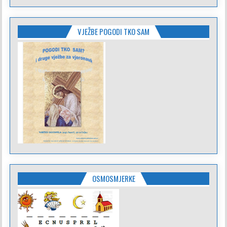
VJEŽBE POGODI TKO SAM
OSMOSMJERKE