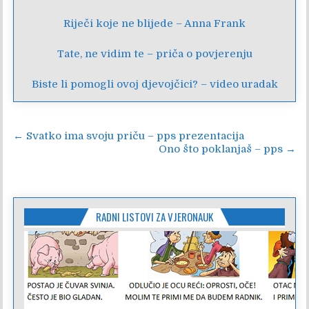
Riječi koje ne blijede – Anna Frank
Tate, ne vidim te – priča o povjerenju
Biste li pomogli ovoj djevojčici? – video uradak
Navigacija
← Svatko ima svoju priču – pps prezentacija
Ono što poklanjaš – pps →
objava
RADNI LISTOVI ZA VJERONAUK