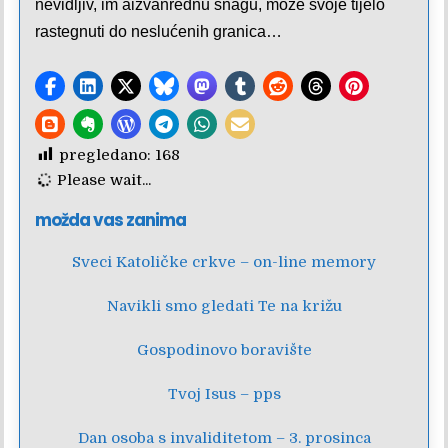
nevidljiv, im aizvanrednu snagu, može svoje tijelo
rastegnuti do neslućenih granica…
pregledano:
168
Please wait...
možda vas zanima
Sveci Katoličke crkve – on-line memory
Navikli smo gledati Te na križu
Gospodinovo boravište
Tvoj Isus – pps
Dan osoba s invaliditetom – 3. prosinca