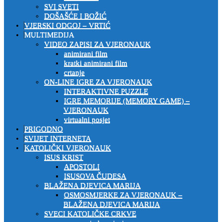
SVI SVETI
DOŠAŠĆE I BOŽIĆ
VJERSKI ODGOJ – VRTIĆ
MULTIMEDIJA
VIDEO ZAPISI ZA VJERONAUK
animirani film
kratki animirani film
crtanje
ON-LINE IGRE ZA VJERONAUK
INTERAKTIVNE PUZZLE
IGRE MEMORIJE (MEMORY GAME) –
VJERONAUK
virtualni posjet
PRIGODNO
SVIJET INTERNETA
KATOLIČKI VJERONAUK
ISUS KRIST
APOSTOLI
ISUSOVA ČUDESA
BLAŽENA DJEVICA MARIJA
OSMOSMJERKE ZA VJERONAUK –
BLAŽENA DJEVICA MARIJA
SVECI KATOLIČKE CRKVE