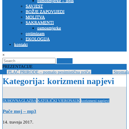
osmosmjerke – ispis
SAVJEST
BOŽJE ZAPOVIJEDI
MOLITVA
SAKRAMENTI
osmosmjerke
optimizam
EKOLOGIJA
kontakt
×
Search
for:
PREZENTACIJE
-19
PLAČ PRIRODE – pomalo pesimistična priča
2022-10-26
Siromašni
Kategorija:
korizmeni napjevi
Posted
DUHOVNA GLAZBA
KATOLIČKI VJERONAUK
korizmeni napjevi
in
Puče moj – mp3
14. travnja 2017.