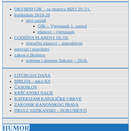
OKVIRNI GIK – sa stranica MZO 20./21.
kurikulum 2019-20
prvi razred
GIK – Vjeronauk 1. razred
planovi – vjeronauk
GODIŠNJI PLANOVI 18./19.
mjesečni planovi – interaktivni
ugovori i pravilnici
zakon o školstvu
izmjene i dopune Zakona – 2018.
LITURGIJA DANA
BIBLIJA – tekst KS
ČASOSLOV
KRŠĆANSKI NAUK
KATEKIZAM KATOLIČKE CRKVE
ZAKONIK KANONSKOG PRAVA
DRUGI VATIKANSKI – DOKUMENTI
HUMOR