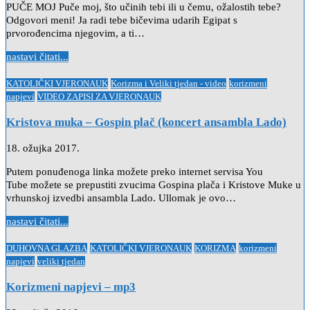
PUČE MOJ Puče moj, što učinih tebi ili u čemu, ožalostih tebe?
Odgovori meni! Ja radi tebe bičevima udarih Egipat s
prvorođencima njegovim, a ti…
nastavi čitati...
Posted
KATOLIČKI VJERONAUK
Korizma i Veliki tjedan - video
korizmeni
in
napjevi
VIDEO ZAPISI ZA VJERONAUK
Kristova muka – Gospin plač (koncert ansambla Lado)
18. ožujka 2017.
Putem ponuđenoga linka možete preko internet servisa You
Tube možete se prepustiti zvucima Gospina plača i Kristove Muke u
vrhunskoj izvedbi ansambla Lado. Ullomak je ovo…
nastavi čitati...
Posted
DUHOVNA GLAZBA
KATOLIČKI VJERONAUK
KORIZMA
korizmeni
in
napjevi
veliki tjedan
Korizmeni napjevi – mp3