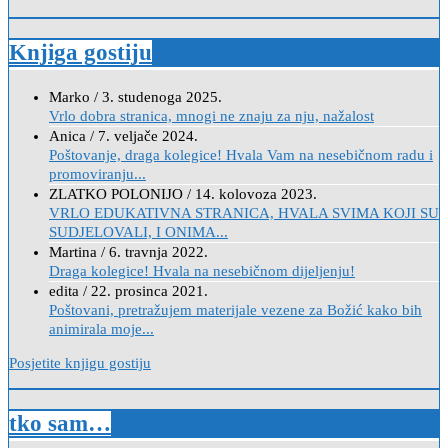
Knjiga gostiju
Marko
/
3. studenoga 2025.
Vrlo dobra stranica, mnogi ne znaju za nju, nažalost
Anica
/
7. veljače 2024.
Poštovanje, draga kolegice! Hvala Vam na nesebičnom radu i
promoviranju...
ZLATKO POLONIJO
/
14. kolovoza 2023.
VRLO EDUKATIVNA STRANICA, HVALA SVIMA KOJI SU
SUDJELOVALI, I ONIMA...
Martina
/
6. travnja 2022.
Draga kolegice! Hvala na nesebičnom dijeljenju!
edita
/
22. prosinca 2021.
Poštovani, pretražujem materijale vezene za Božić kako bih
animirala moje...
Posjetite knjigu gostiju
tko sam…