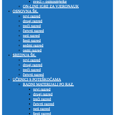
sveci – osmosmjerke
ON-LINE IGRE ZA VJERONAUK
OSNOVNA ŠK.
prvi razred
drugi razred
treći razred
četvrti razred
peti razred
šesti razred
sedmi razred
osmi razred
SREDNJA ŠK.
prvi razred
drugi razred
treći razred
četvrti razred
UČENICI S POTEŠKOĆAMA
RADNI MATERIJALI PO RAZ.
prvi razred
drugi razred
treći razred
četvrti razred
peti razred
šesti razred