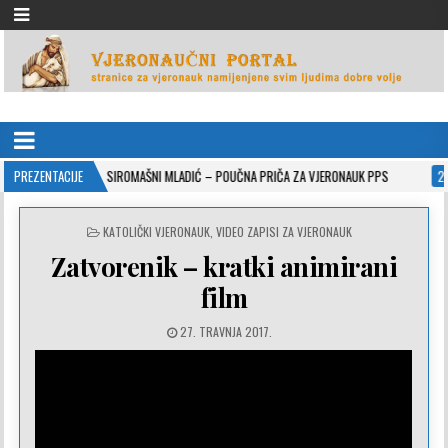
VJERONAUČNI PORTAL
stranice za vjeronauk namjenjene svim ljudima dobre volje
-26
PREZENTACIJE
SIROMAŠNI MLADIĆ – POUČNA PRIČA ZA VJERONAUK PPS
2021-05-02
POSTED
KATOLIČKI VJERONAUK
,
VIDEO ZAPISI ZA VJERONAUK
IN
Zatvorenik – kratki animirani
film
27. TRAVNJA 2017.