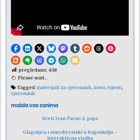
pregledano:
438
Please wait...
Tagged
materijali za vjeronauk
,
novo
,
vijesti
,
vjeronauk
možda vas zanima
Sveti Ivan Pavao 2. papa
Glagoljica i starohrvatski u bogoslužju –
interaktivna vježba