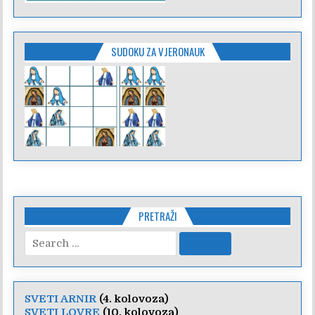
SUDOKU ZA VJERONAUK
PRETRAŽI
Search
for:
SVETI ARNIR
(4. kolovoza)
SVETI LOVRE
(10. kolovoza)