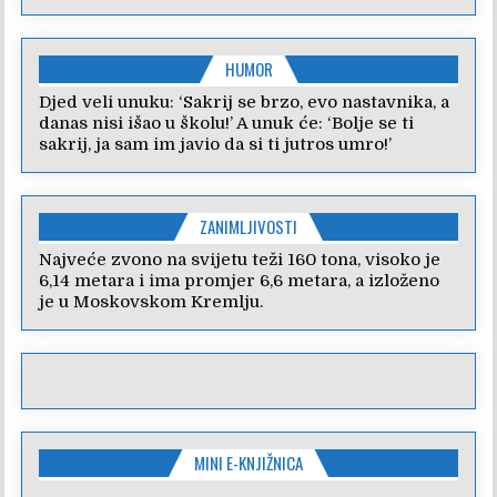
HUMOR
Djed veli unuku: ‘Sakrij se brzo, evo nastavnika, a
danas nisi išao u školu!’ A unuk će: ‘Bolje se ti
sakrij, ja sam im javio da si ti jutros umro!’
ZANIMLJIVOSTI
Najveće zvono na svijetu teži 160 tona, visoko je
6,14 metara i ima promjer 6,6 metara, a izloženo
je u Moskovskom Kremlju.
MINI E-KNJIŽNICA