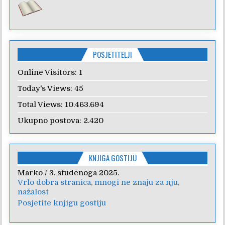
POSJETITELJI
Online Visitors:
1
Today's Views:
45
Total Views:
10.463.694
Ukupno postova:
2.420
KNJIGA GOSTIJU
Anica
/
7. veljače 2024.
Poštovanje, draga kolegice! Hvala Vam na
nesebičnom radu i promoviranju...
Posjetite knjigu gostiju