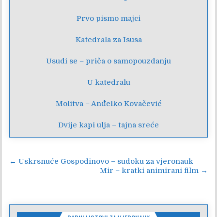
Prvo pismo majci
Katedrala za Isusa
Usudi se – priča o samopouzdanju
U katedralu
Molitva – Anđelko Kovačević
Dvije kapi ulja – tajna sreće
Navigacija
← Uskrsnuće Gospodinovo – sudoku za vjeronauk
Mir – kratki animirani film →
objava