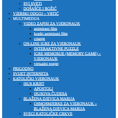
SVI SVETI
DOŠAŠĆE I BOŽIĆ
VJERSKI ODGOJ – VRTIĆ
MULTIMEDIJA
VIDEO ZAPISI ZA VJERONAUK
animirani film
kratki animirani film
crtanje
ON-LINE IGRE ZA VJERONAUK
INTERAKTIVNE PUZZLE
IGRE MEMORIJE (MEMORY GAME) –
VJERONAUK
virtualni posjet
PRIGODNO
SVIJET INTERNETA
KATOLIČKI VJERONAUK
ISUS KRIST
APOSTOLI
ISUSOVA ČUDESA
BLAŽENA DJEVICA MARIJA
OSMOSMJERKE ZA VJERONAUK –
BLAŽENA DJEVICA MARIJA
SVECI KATOLIČKE CRKVE