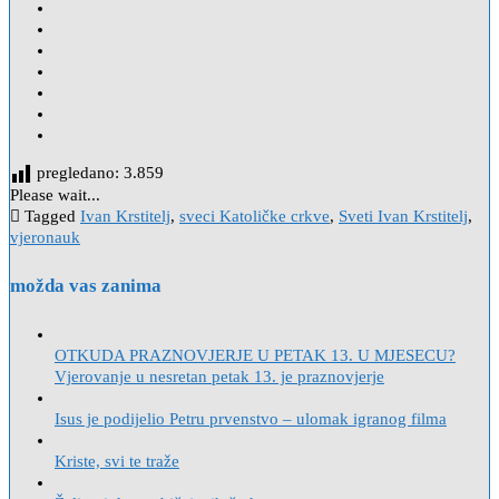
pregledano:
3.859
Please wait...
Tagged
Ivan Krstitelj
,
sveci Katoličke crkve
,
Sveti Ivan Krstitelj
,
vjeronauk
možda vas zanima
OTKUDA PRAZNOVJERJE U PETAK 13. U MJESECU?
Vjerovanje u nesretan petak 13. je praznovjerje
Isus je podijelio Petru prvenstvo – ulomak igranog filma
Kriste, svi te traže