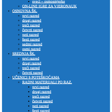
sveci – osmosmjerke
ON-LINE IGRE ZA VJERONAUK
OSNOVNA ŠK.
prvi razred
drugi razred
treći razred
četvrti razred
peti razred
šesti razred
sedmi razred
osmi razred
SREDNJA ŠK.
prvi razred
drugi razred
treći razred
četvrti razred
UČENICI S POTEŠKOĆAMA
RADNI MATERIJALI PO RAZ.
prvi razred
drugi razred
treći razred
četvrti razred
peti razred
šesti razred