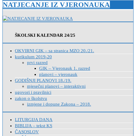
NATJECANJE IZ VJERONAUKA
ŠKOLSKI KALENDAR 24/25
OKVIRNI GIK – sa stranica MZO 20./21.
kurikulum 2019-20
prvi razred
GIK – Vjeronauk 1. razred
planovi – vjeronauk
GODIŠNJI PLANOVI 18./19.
mjesečni planovi – interaktivni
ugovori i pravilnici
zakon o školstvu
izmjene i dopune Zakona – 2018.
LITURGIJA DANA
BIBLIJA – tekst KS
ČASOSLOV