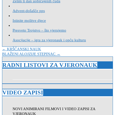
Želim ti dan uobičajenih čuda
Advent-došašće pps
Istinite molitve djece
Presveto Trojstvo – što vjerujemo
Asocijacije – igra za vjeronauk i opću kulturu
Navigacija
← KRŠĆANSKI NAUK
BLAŽENI ALOJZIJE STEPINAC →
objava
RADNI LISTOVI ZA VJERONAUK
VIDEO ZAPISI
NOVI ANIMIRANI FILMOVI I VIDEO ZAPISI ZA
VJERONAUK