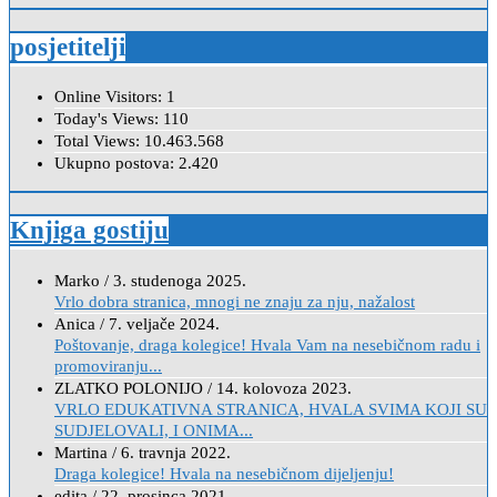
posjetitelji
Online Visitors:
1
Today's Views:
110
Total Views:
10.463.568
Ukupno postova:
2.420
Knjiga gostiju
Marko
/
3. studenoga 2025.
Vrlo dobra stranica, mnogi ne znaju za nju, nažalost
Anica
/
7. veljače 2024.
Poštovanje, draga kolegice! Hvala Vam na nesebičnom radu i
promoviranju...
ZLATKO POLONIJO
/
14. kolovoza 2023.
VRLO EDUKATIVNA STRANICA, HVALA SVIMA KOJI SU
SUDJELOVALI, I ONIMA...
Martina
/
6. travnja 2022.
Draga kolegice! Hvala na nesebičnom dijeljenju!
edita
/
22. prosinca 2021.