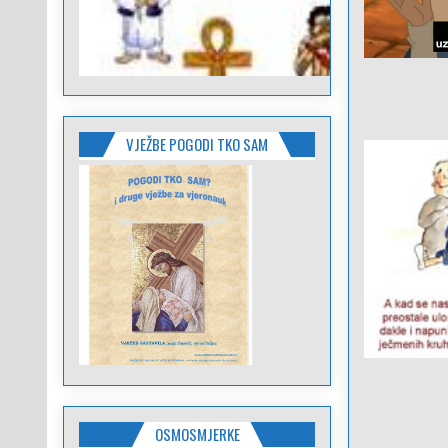
VJEŽBE POGODI TKO SAM
OSMOSMJERKE