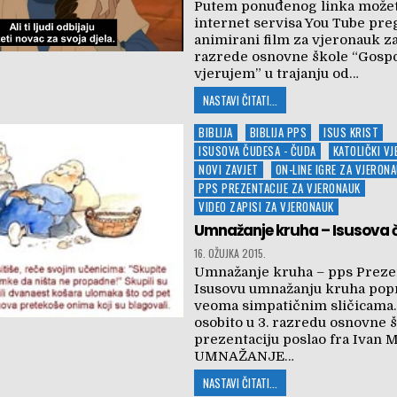
Putem ponuđenog linka može
internet servisa You Tube pre
animirani film za vjeronauk za
razrede osnovne škole “Gospo
vjerujem” u trajanju od…
NASTAVI ČITATI...
Posted
BIBLIJA
BIBLIJA PPS
ISUS KRIST
in
ISUSOVA ČUDESA - ČUDA
KATOLIČKI V
NOVI ZAVJET
ON-LINE IGRE ZA VJERON
PPS PREZENTACIJE ZA VJERONAUK
VIDEO ZAPISI ZA VJERONAUK
Umnažanje kruha – Isusova
16. OŽUJKA 2015.
Umnažanje kruha – pps Prezen
Isusovu umnažanju kruha pop
veoma simpatičnim sličicama.
osobito u 3. razredu osnovne š
prezentaciju poslao fra Ivan 
UMNAŽANJE…
NASTAVI ČITATI...