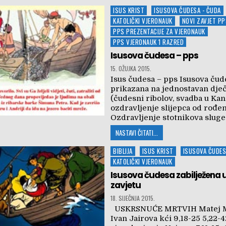
Posted
ISUS KRIST
ISUSOVA ČUDESA - ČUDA
in
KATOLIČKI VJERONAUK
NOVI ZAVJET PP
PPS PREZENTACIJE ZA VJERONAUK
PPS VJERONAUK 1 RAZRED
Isusova čudesa – pps
15. OŽUJKA 2015.
Isus čudesa – pps Isusova čud
prikazana na jednostavan dječ
(čudesni ribolov, svadba u Kani
ozdravljenje slijepca od ro
Ozdravljenje stotnikova sluge
NASTAVI ČITATI...
Posted
BIBLIJA
ISUS KRIST
ISUSOVA ČUDES
in
KATOLIČKI VJERONAUK
Isusova čudesa zabilježena
zavjetu
18. SIJEČNJA 2015.
USKRSNUĆE MRTVIH Matej M
Ivan Jairova kći 9,18-25 5,22-42