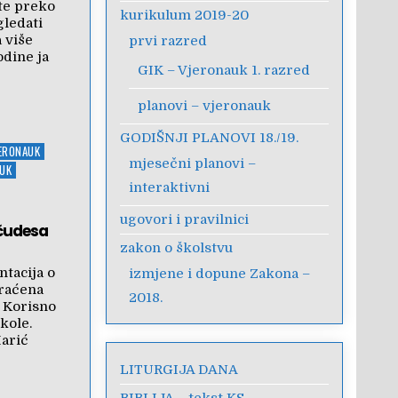
te preko
kurikulum 2019-20
gledati
 više
prvi razred
dine ja
GIK – Vjeronauk 1. razred
planovi – vjeronauk
GODIŠNJI PLANOVI 18./19.
JERONAUK
mjesečni planovi –
AUK
interaktivni
ugovori i pravilnici
 čudesa
zakon o školstvu
tacija o
izmjene i dopune Zakona –
raćena
2018.
 Korisno
kole.
Marić
LITURGIJA DANA
BIBLIJA – tekst KS