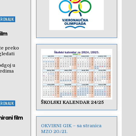
JERONAUK
ilm
te preko
gledati
odgoj u
redima
ŠKOLSKI KALENDAR 24/25
JERONAUK
irani film
OKVIRNI GIK – sa stranica
MZO 20./21.