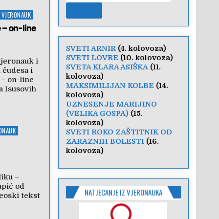
A VJERONAUK
– on-line
SVETI ARNIR
(4. kolovoza)
SVETI LOVRE
(10. kolovoza)
vjeronauk i
SVETA KLARA ASIŠKA
(11.
 čudesa i
kolovoza)
– on-line
MAKSIMILIJAN KOLBE
(14.
a Isusovih
kolovoza)
UZNESENJE MARIJINO
(VELIKA GOSPA)
(15.
kolovoza)
RONAUK
SVETI ROKO ZAŠTITNIK OD
ZARAZNIH BOLESTI
(16.
kolovoza)
liku –
apić od
NATJECANJE IZ VJERONAUKA
eoski tekst