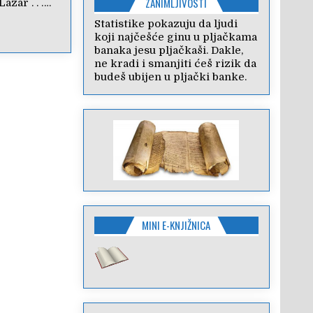
ZANIMLJIVOSTI
Lazar . . ….
Statistike pokazuju da ljudi
koji najčešće ginu u pljačkama
banaka jesu pljačkaši. Dakle,
ne kradi i smanjiti ćeš rizik da
budeš ubijen u pljački banke.
MINI E-KNJIŽNICA