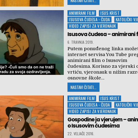
NASTAVI ČITATI...
Posted
ANIMIRANI FILM
ISUS KRIST
in
ISUSOVA ČUDESA - ČUDA
KATOLIČKI V
VIDEO ZAPISI ZA VJERONAUK
Isusova čudesa – animirani f
6. TRAVNJA 2019.
Putem ponuđenog linka može
internet servisa You Tube pre
animirani film o Isusovim
čudesima. Korisno za vjerski 
vrtiću, vjeronauk u nižim raz
osnovne škole…
NASTAVI ČITATI...
Posted
ANIMIRANI FILM
ISUS KRIST
in
ISUSOVA ČUDESA - ČUDA
KATOLIČKI V
VIDEO ZAPISI ZA VJERONAUK
Gospodine ja vjerujem – anim
o Isusovim čudesima
22. VELJAČE 2016.