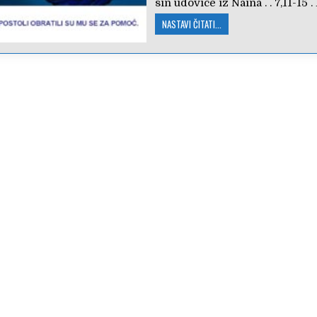
sin udovice iz Naina . . 7,11-15 . 
NASTAVI ČITATI...