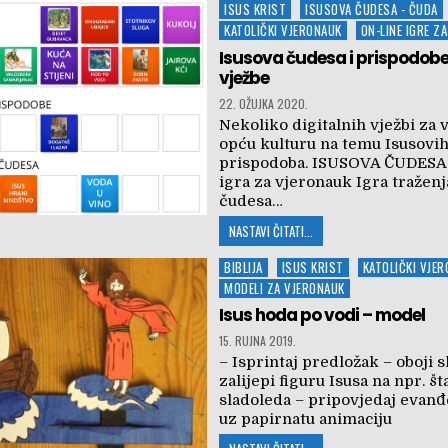
Posted
ISUS KRIST
ISUSOVA ČUDESA - ČUDA
in
KATOLIČKI VJERONAUK
ON-LINE IGRE Z
Isusova čudesa i prispodobe 
vježbe
22. OŽUJKA 2020.
Nekoliko digitalnih vježbi za 
opću kulturu na temu Isusovih
prispodoba. ISUSOVA ČUDESA 
igra za vjeronauk Igra traženj
čudesa…
NASTAVI ČITATI...
Posted
BIBLIJA
ISUS KRIST
KATOLIČKI VJE
in
MODELI ZA VJERONAUK
Isus hoda po vodi – model
15. RUJNA 2019.
– Isprintaj predložak – oboji s
zalijepi figuru Isusa na npr. št
sladoleda – pripovjedaj evanđ
uz papirnatu animaciju