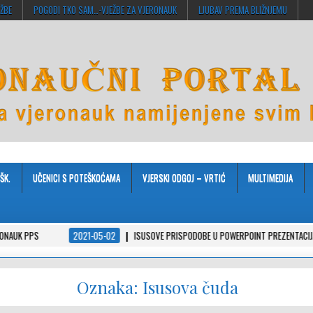
EŽBE
POGODI TKO SAM…-VJEŽBE ZA VJERONAUK
LJUBAV PREMA BLIŽNJEMU
ŠK.
UČENICI S POTEŠKOĆAMA
VJERSKI ODGOJ – VRTIĆ
MULTIMEDIJA
2021-05-02
ISUSOVE PRISPODOBE U POWERPOINT PREZENTACIJAMA
2021-
Oznaka:
Isusova čuda