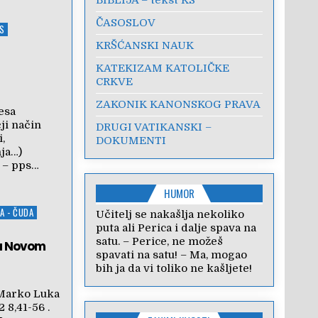
ČASOSLOV
S
KRŠĆANSKI NAUK
KATEKIZAM KATOLIČKE
CRKVE
ZAKONIK KANONSKOG PRAVA
esa
ji način
DRUGI VATIKANSKI –
,
DOKUMENTI
đenja…)
 – pps…
HUMOR
A - ČUDA
Učitelj se nakašlja nekoliko
puta ali Perica i dalje spava na
satu. – Perice, ne možeš
 u Novom
spavati na satu! – Ma, mogao
bih ja da vi toliko ne kašljete!
arko Luka
 8,41-56 .