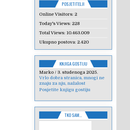
POSJETITELJI
Online Visitors:
2
Today's Views:
228
Total Views:
10.463.009
Ukupno postova:
2.420
KNJIGA GOSTIJU
Anica
/
7. veljače 2024.
Poštovanje, draga kolegice!
Hvala Vam na nesebičnom
radu i promoviranju...
Posjetite knjigu gostiju
TKO SAM…