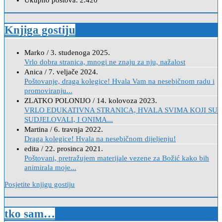
Ukupno postova:
2.420
Knjiga gostiju
Marko
/
3. studenoga 2025.
Vrlo dobra stranica, mnogi ne znaju za nju, nažalost
Anica
/
7. veljače 2024.
Poštovanje, draga kolegice! Hvala Vam na nesebičnom radu i
promoviranju...
ZLATKO POLONIJO
/
14. kolovoza 2023.
VRLO EDUKATIVNA STRANICA, HVALA SVIMA KOJI SU
SUDJELOVALI, I ONIMA...
Martina
/
6. travnja 2022.
Draga kolegice! Hvala na nesebičnom dijeljenju!
edita
/
22. prosinca 2021.
Poštovani, pretražujem materijale vezene za Božić kako bih
animirala moje...
Posjetite knjigu gostiju
tko sam…