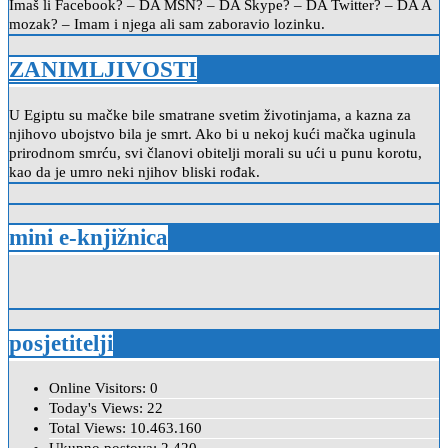
Imaš li Facebook? – DA MSN? – DA Skype? – DA Twitter? – DA A
mozak? – Imam i njega ali sam zaboravio lozinku.
ZANIMLJIVOSTI
U Egiptu su mačke bile smatrane svetim životinjama, a kazna za
njihovo ubojstvo bila je smrt. Ako bi u nekoj kući mačka uginula
prirodnom smrću, svi članovi obitelji morali su ući u punu korotu,
kao da je umro neki njihov bliski rođak.
mini e-knjižnica
posjetitelji
Online Visitors:
0
Today's Views:
22
Total Views:
10.463.160