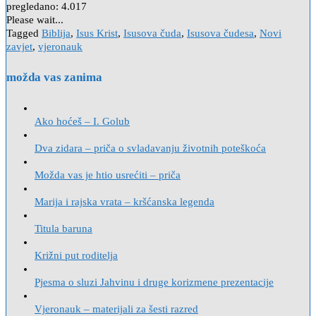
pregledano:
4.017
Please wait...
Tagged
Biblija
,
Isus Krist
,
Isusova čuda
,
Isusova čudesa
,
Novi
zavjet
,
vjeronauk
možda vas zanima
Ako hoćeš – I. Golub
Dva zidara – priča o svladavanju životnih poteškoća
Možda vas je htio usrećiti – priča
Marija i rajska vrata – kršćanska legenda
Titula baruna
Križni put roditelja
Pjesma o sluzi Jahvinu i druge korizmene prezentacije
Vjeronauk – materijali za šesti razred