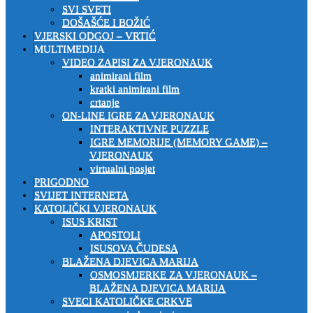
SVI SVETI
DOŠAŠĆE I BOŽIĆ
VJERSKI ODGOJ – VRTIĆ
MULTIMEDIJA
VIDEO ZAPISI ZA VJERONAUK
animirani film
kratki animirani film
crtanje
ON-LINE IGRE ZA VJERONAUK
INTERAKTIVNE PUZZLE
IGRE MEMORIJE (MEMORY GAME) –
VJERONAUK
virtualni posjet
PRIGODNO
SVIJET INTERNETA
KATOLIČKI VJERONAUK
ISUS KRIST
APOSTOLI
ISUSOVA ČUDESA
BLAŽENA DJEVICA MARIJA
OSMOSMJERKE ZA VJERONAUK –
BLAŽENA DJEVICA MARIJA
SVECI KATOLIČKE CRKVE