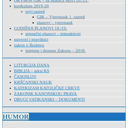
OKVIRNI GIK – sa stranica MZO 20./21.
kurikulum 2019-20
prvi razred
GIK – Vjeronauk 1. razred
planovi – vjeronauk
GODIŠNJI PLANOVI 18./19.
mjesečni planovi – interaktivni
ugovori i pravilnici
zakon o školstvu
izmjene i dopune Zakona – 2018.
LITURGIJA DANA
BIBLIJA – tekst KS
ČASOSLOV
KRŠĆANSKI NAUK
KATEKIZAM KATOLIČKE CRKVE
ZAKONIK KANONSKOG PRAVA
DRUGI VATIKANSKI – DOKUMENTI
HUMOR