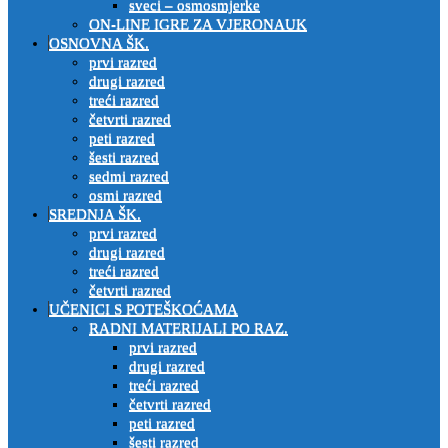
sveci – osmosmjerke
ON-LINE IGRE ZA VJERONAUK
OSNOVNA ŠK.
prvi razred
drugi razred
treći razred
četvrti razred
peti razred
šesti razred
sedmi razred
osmi razred
SREDNJA ŠK.
prvi razred
drugi razred
treći razred
četvrti razred
UČENICI S POTEŠKOĆAMA
RADNI MATERIJALI PO RAZ.
prvi razred
drugi razred
treći razred
četvrti razred
peti razred
šesti razred