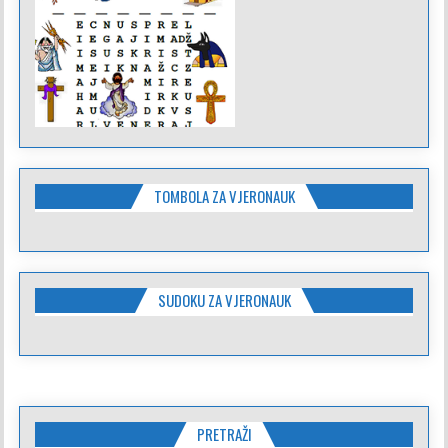
TOMBOLA ZA VJERONAUK
SUDOKU ZA VJERONAUK
PRETRAŽI