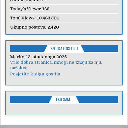
Today's Views:
168
Total Views:
10.463.306
Ukupno postova:
2.420
KNJIGA GOSTIJU
Marko
Anica
/
/
7. veljače 2024.
3. studenoga 2025.
Vrlo dobra stranica, mnogi ne znaju za nju,
Poštovanje, draga kolegice! Hvala Vam na
nažalost
nesebičnom radu i promoviranju...
Posjetite knjigu gostiju
TKO SAM…