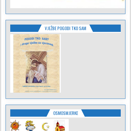
VJEŽBE POGODI TKO SAM
OSMOSMJERKE