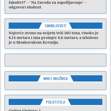
fakultet?’ – ‘Na Zavodu za zapošljavanje.’ –
odgovori student.
ZANIMLJIVOSTI
Najveće zvono na svijetu teži 160 tona, visoko je
6,14 metara i ima promjer 6,6 metara, a izloženo
je u Moskovskom Kremlju.
MINI E-KNJIŽNICA
POSJETITELJI
Online Visitors:
1