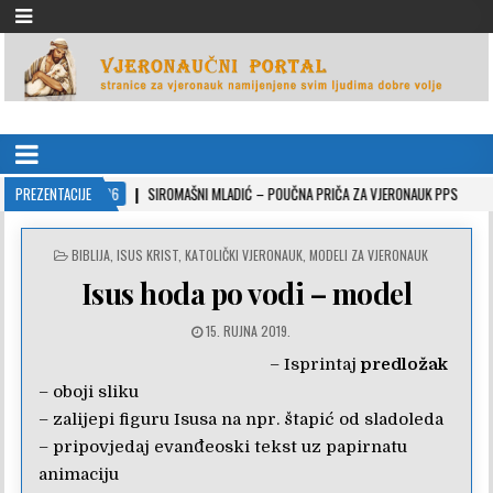
VJERONAUČNI PORTAL
stranice za vjeronauk namjenjene svim ljudima dobre volje
2022-10-26
PREZENTACIJE
SIROMAŠNI MLADIĆ – POUČNA PRIČA ZA VJERONAUK PPS
2021
POSTED
BIBLIJA
,
ISUS KRIST
,
KATOLIČKI VJERONAUK
,
MODELI ZA VJERONAUK
IN
Isus hoda po vodi – model
15. RUJNA 2019.
– Isprintaj
predložak
– oboji sliku
– zalijepi figuru Isusa na npr. štapić od sladoleda
– pripovjedaj evanđeoski tekst uz papirnatu
animaciju