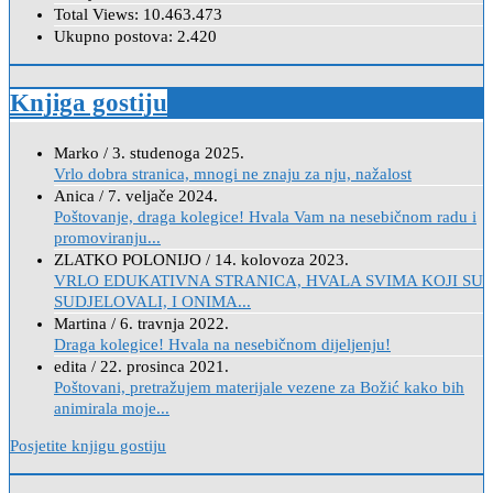
Total Views:
10.463.473
Ukupno postova:
2.420
Knjiga gostiju
Marko
/
3. studenoga 2025.
Vrlo dobra stranica, mnogi ne znaju za nju, nažalost
Anica
/
7. veljače 2024.
Poštovanje, draga kolegice! Hvala Vam na nesebičnom radu i
promoviranju...
ZLATKO POLONIJO
/
14. kolovoza 2023.
VRLO EDUKATIVNA STRANICA, HVALA SVIMA KOJI SU
SUDJELOVALI, I ONIMA...
Martina
/
6. travnja 2022.
Draga kolegice! Hvala na nesebičnom dijeljenju!
edita
/
22. prosinca 2021.
Poštovani, pretražujem materijale vezene za Božić kako bih
animirala moje...
Posjetite knjigu gostiju