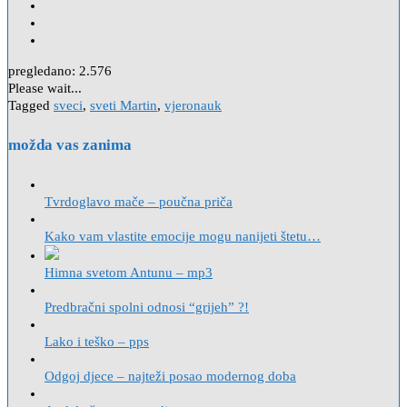
pregledano:
2.576
Please wait...
Tagged
sveci
,
sveti Martin
,
vjeronauk
možda vas zanima
Tvrdoglavo mače – poučna priča
Kako vam vlastite emocije mogu nanijeti štetu…
Himna svetom Antunu – mp3
Predbračni spolni odnosi “grijeh” ?!
Lako i teško – pps
Odgoj djece – najteži posao modernog doba