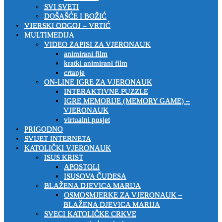
SVI SVETI
DOŠAŠĆE I BOŽIĆ
VJERSKI ODGOJ – VRTIĆ
MULTIMEDIJA
VIDEO ZAPISI ZA VJERONAUK
animirani film
kratki animirani film
crtanje
ON-LINE IGRE ZA VJERONAUK
INTERAKTIVNE PUZZLE
IGRE MEMORIJE (MEMORY GAME) –
VJERONAUK
virtualni posjet
PRIGODNO
SVIJET INTERNETA
KATOLIČKI VJERONAUK
ISUS KRIST
APOSTOLI
ISUSOVA ČUDESA
BLAŽENA DJEVICA MARIJA
OSMOSMJERKE ZA VJERONAUK –
BLAŽENA DJEVICA MARIJA
SVECI KATOLIČKE CRKVE