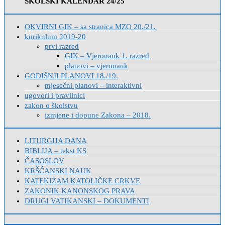
ŠKOLSKI KALENDAR 24/25
OKVIRNI GIK – sa stranica MZO 20./21.
kurikulum 2019-20
prvi razred
GIK – Vjeronauk 1. razred
planovi – vjeronauk
GODIŠNJI PLANOVI 18./19.
mjesečni planovi – interaktivni
ugovori i pravilnici
zakon o školstvu
izmjene i dopune Zakona – 2018.
LITURGIJA DANA
BIBLIJA – tekst KS
ČASOSLOV
KRŠĆANSKI NAUK
KATEKIZAM KATOLIČKE CRKVE
ZAKONIK KANONSKOG PRAVA
DRUGI VATIKANSKI – DOKUMENTI