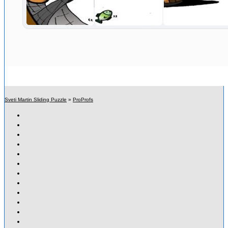
Sveti Martin Sliding Puzzle
»
ProProfs