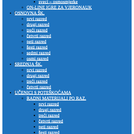
sveci – osmosmjerke
ON-LINE IGRE ZA VJERONAUK
OSNOVNA ŠK.
prvi razred
drugi razred
treći razred
četvrti razred
peti razred
šesti razred
sedmi razred
osmi razred
SREDNJA ŠK.
prvi razred
drugi razred
treći razred
četvrti razred
UČENICI S POTEŠKOĆAMA
RADNI MATERIJALI PO RAZ.
prvi razred
drugi razred
treći razred
četvrti razred
peti razred
šesti razred