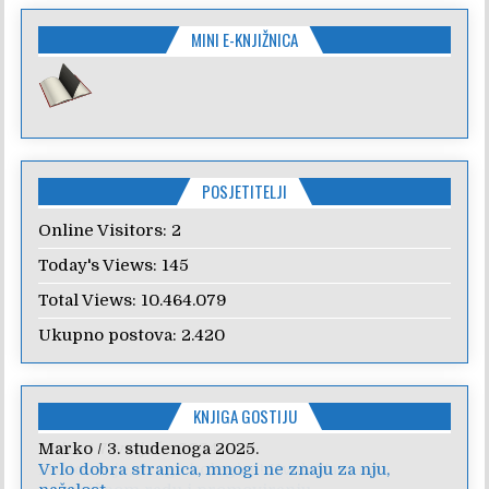
MINI E-KNJIŽNICA
POSJETITELJI
Online Visitors:
2
Today's Views:
145
Total Views:
10.464.079
Ukupno postova:
2.420
KNJIGA GOSTIJU
Anica
/
7. veljače 2024.
Poštovanje, draga kolegice! Hvala Vam na