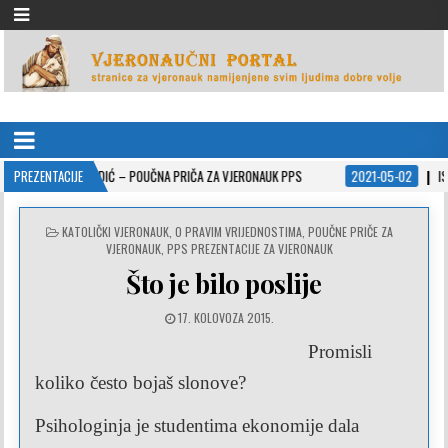
VJERONAUČNI PORTAL
stranice za vjeronauk namjenjene svim ljudima dobre volje
MLADIĆ – POUČNA PRIČA ZA VJERONAUK PPS
PREZENTACIJE
2021-05-02
ISUSOVE PRISPOD
POSTED
KATOLIČKI VJERONAUK
,
O PRAVIM VRIJEDNOSTIMA
,
POUČNE PRIČE ZA
IN
VJERONAUK
,
PPS PREZENTACIJE ZA VJERONAUK
Što je bilo poslije
17. KOLOVOZA 2015.
Promisli
koliko često bojaš slonove?
Psihologinja je studentima ekonomije dala