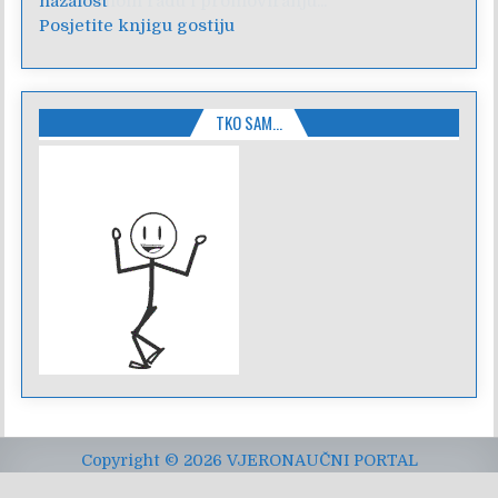
nesebičnom radu i promoviranju...
Posjetite knjigu gostiju
TKO SAM…
Copyright © 2026 VJERONAUČNI PORTAL
Design by ThemesDNA.com