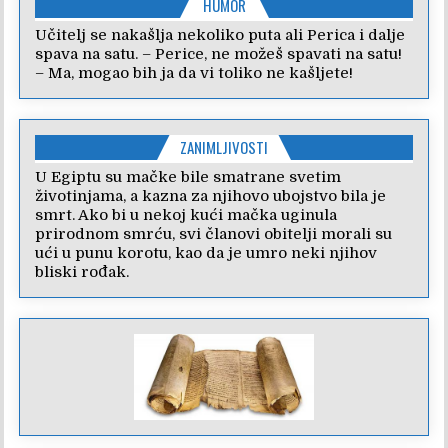
HUMOR
Učitelj se nakašlja nekoliko puta ali Perica i dalje
spava na satu. – Perice, ne možeš spavati na satu!
– Ma, mogao bih ja da vi toliko ne kašljete!
ZANIMLJIVOSTI
U Egiptu su mačke bile smatrane svetim
životinjama, a kazna za njihovo ubojstvo bila je
smrt. Ako bi u nekoj kući mačka uginula
prirodnom smrću, svi članovi obitelji morali su
ući u punu korotu, kao da je umro neki njihov
bliski rođak.