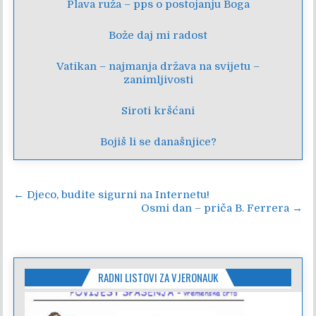
Plava ruža – pps o postojanju Boga
Bože daj mi radost
Vatikan – najmanja država na svijetu –
zanimljivosti
Siroti kršćani
Bojiš li se današnjice?
Navigacija
← Djeco, budite sigurni na Internetu!
Osmi dan – priča B. Ferrera →
objava
RADNI LISTOVI ZA VJERONAUK