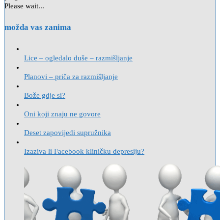
Please wait...
možda vas zanima
Lice – ogledalo duše – razmišljanje
Planovi – priča za razmišljanje
Bože gdje si?
Oni koji znaju ne govore
Deset zapovijedi supružnika
Izaziva li Facebook kliničku depresiju?