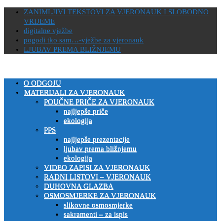
ZANIMLJIVI TEKSTOVI ZA VJERONAUK I SLOBODNO
VRIJEME
digitalne vježbe
pogodi tko sam…-vježbe za vjeronauk
LJUBAV PREMA BLIŽNJEMU
stranice za vjeronauk namjenjene svim ljudima dobre volje
O ODGOJU
VJERONAUČNI PORTAL
MATERIJALI ZA VJERONAUK
POUČNE PRIČE ZA VJERONAUK
najljepše priče
ekologija
PPS
najljepše prezentacije
ljubav prema bližnjemu
ekologija
VIDEO ZAPISI ZA VJERONAUK
RADNI LISTOVI – VJERONAUK
DUHOVNA GLAZBA
OSMOSMJERKE ZA VJERONAUK
slikovne osmosmjerke
sakramenti – za ispis