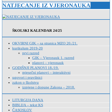
NATJECANJE IZ VJERONAUKA
ŠKOLSKI KALENDAR 24/25
OKVIRNI GIK – sa stranica MZO 20./21.
kurikulum 2019-20
prvi razred
GIK – Vjeronauk 1. razred
planovi – vjeronauk
GODIŠNJI PLANOVI 18./19.
mjesečni planovi – interaktivni
ugovori i pravilnici
zakon o školstvu
izmjene i dopune Zakona – 2018.
LITURGIJA DANA
BIBLIJA – tekst KS
ČASOSLOV