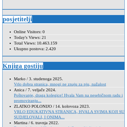
posjetitelji
Online Visitors:
0
Today's Views:
21
Total Views:
10.463.159
Ukupno postova:
2.420
Knjiga gostiju
Marko
/
3. studenoga 2025.
Vrlo dobra stranica, mnogi ne znaju za nju, nažalost
Anica
/
7. veljače 2024.
Poštovanje, draga kolegice! Hvala Vam na nesebičnom radu i
promoviranju...
ZLATKO POLONIJO
/
14. kolovoza 2023.
VRLO EDUKATIVNA STRANICA, HVALA SVIMA KOJI SU
SUDJELOVALI, I ONIMA...
Martina
/
6. travnja 2022.