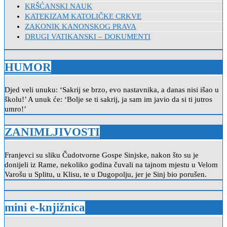
KRŠĆANSKI NAUK
KATEKIZAM KATOLIČKE CRKVE
ZAKONIK KANONSKOG PRAVA
DRUGI VATIKANSKI – DOKUMENTI
HUMOR
Djed veli unuku: ‘Sakrij se brzo, evo nastavnika, a danas nisi išao u
školu!’ A unuk će: ‘Bolje se ti sakrij, ja sam im javio da si ti jutros
umro!’
ZANIMLJIVOSTI
Franjevci su sliku Čudotvorne Gospe Sinjske, nakon što su je
donijeli iz Rame, nekoliko godina čuvali na tajnom mjestu u Velom
Varošu u Splitu, u Klisu, te u Dugopolju, jer je Sinj bio porušen.
mini e-knjižnica