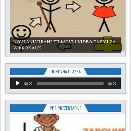
NOVI ANIMIRANI FILMOVI I VIDEO ZAPISI ZA
NOVI ANIMIRANI FILMOVI I VIDEO ZAPISI ZA
VJERONAUK
VJERONAUK
DUHOVNA GLAZBA
Reproduktor
00:00
00:00
audiozapisa
PPS PREZENTACIJE