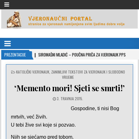
VJERONAUČNI PORTAL
stranice za vjeronauk namjenjene svim ljudima dobre volje
2-10-26
PREZENTACIJE
SIROMAŠNI MLADIĆ – POUČNA PRIČA ZA VJERONAUK PPS
2021-05-
POSTED
KATOLIČKI VJERONAUK
,
ZANIMLJIVI TEKSTOVI ZA VJERONAUK I SLOBODNO
IN
VRIJEME
‘Memento mori! Sjeti se smrti!’
3. TRAVNJA 2015.
Gospodine, ti nisi Bog
mrtvih, već živih.
U tebi žive svi koje si pozvao.
Njih se sjećamo pred tobom.