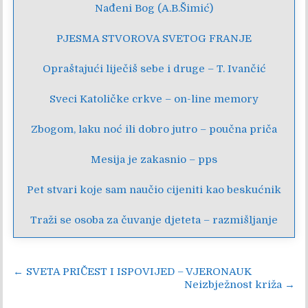
Nađeni Bog (A.B.Šimić)
PJESMA STVOROVA SVETOG FRANJE
Opraštajući liječiš sebe i druge – T. Ivančić
Sveci Katoličke crkve – on-line memory
Zbogom, laku noć ili dobro jutro – poučna priča
Mesija je zakasnio – pps
Pet stvari koje sam naučio cijeniti kao beskućnik
Traži se osoba za čuvanje djeteta – razmišljanje
Navigacija
← SVETA PRIČEST I ISPOVIJED – VJERONAUK
Neizbježnost križa →
objava