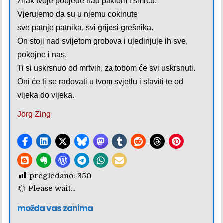
znak tvoje pobjede nad paklom i smrću.
Vjerujemo da su u njemu dokinute
sve patnje patnika, svi grijesi grešnika.
On stoji nad svijetom grobova i ujedinjuje ih sve,
pokojne i nas.
Ti si uskrsnuo od mrtvih, za tobom će svi uskrsnuti.
Oni će ti se radovati u tvom svjetlu i slaviti te od
vijeka do vijeka.
Jörg Zing
pregledano:
350
Please wait...
možda vas zanima