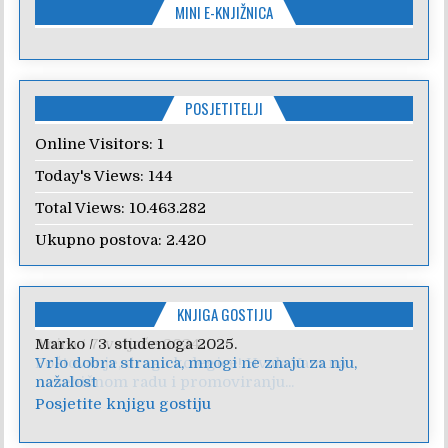
MINI E-KNJIŽNICA
POSJETITELJI
Online Visitors:
1
Today's Views:
144
Total Views:
10.463.282
Ukupno postova:
2.420
KNJIGA GOSTIJU
Anica
/
7. veljače 2024.
Poštovanje, draga kolegice! Hvala Vam na
nesebičnom radu i promoviranju...
Posjetite knjigu gostiju